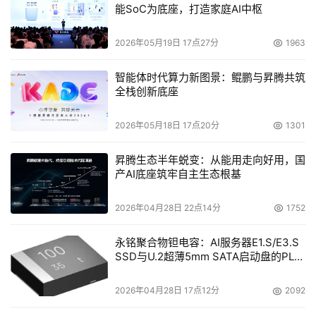
司和品牌名称由“Computer Associates”改为更简洁的“CA”
能SoC为底座，打造家庭AI中枢
外，公司标识也经过修改，拉进了“C”与“A”的距离，以体现
统一与简化的寓意。该计划将通过全球的广告宣传活动、网
2026年05月19日 17点27分
1963
站改版、在线销售等方法，持续传递CA的全新形象与企业
智能体时代算力新图景：鲲鹏与昇腾共筑
IT管理蓝图。
全栈创新底座
    CA的品牌承诺是：统一和简化企业整体IT管理，以CA自
2026年05月18日 17点20分
1301
身优势，为客户提供功能最丰富全面、最具开放性、集成且
昇腾生态半年蜕变：从能用走向好用，国
模块化的IT管理解决方案。这项品牌计划旨在体现CA对企
产AI底座筑牢自主生态根基
业IT管理蓝图的承诺，通过EITM来建立集成、自动化且安
全的平台，使企业IT资源与业务需求紧密集成，以获取最大
2026年04月28日 22点14分
1752
投资回报。
永铭聚合物钽电容：AI服务器E1.S/E3.S
SSD与U.2超薄5mm SATA启动盘的PLP
电容选型分析
本文来源于DOIT传媒，文章内容仅供参考，不构成投资建议。
2026年04月28日 17点12分
2092