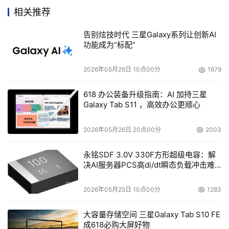
终，CA将总共拥有超过85种从不同侧面反映EITM蓝图的产
相关推荐
品。
告别炫技时代 三星Galaxy系列让创新AI
功能成为“标配”
2026年05月26日 10点00分
1679
618 办公装备升级指南：AI 加持三星
Galaxy Tab S11 ，高效办公更顺心
2026年05月26日 20点00分
2003
永铭SDF 3.0V 330F方形超级电容：解
决AI服务器PCS高di/dt瞬态负载冲击难
题
2026年05月25日 10点00分
1283
CA World 2005现场
大容量存储空间 三星Galaxy Tab S10 FE
    John Swainson说：“我认为，CA的工作重点，就是要
成618必购大屏好物