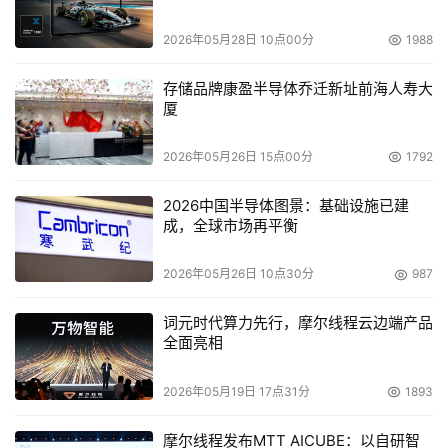
帮助用户更好地去管理其由已有系统和新环境所组成的IT环
境的方方面面。EITM可以帮助用户整合所有IT资源，并使
2026年05月28日 10点00分
1988
它们更易于管理、更安全。”
存储品牌康盈半导体乔迁新址前海人寿大
厦
    John Swainson表示，CA已经超越了过去，正朝着成为
企业IT管理软件领导者的目标前进。公司的管理团队目前已
2026年05月26日 15点00分
1792
经集合了一大批拥有丰富经验的行业精英；公司推出了重多
项目以大力强调对用户和合作伙伴关系的重视；对业务进行
2026中国半导体图景：基础设施已建
成，全球市场再平衡
了重组，以使公司能够更专注于企业系统管理、安全管理和
存储管理等领域中增长潜力巨大的机会；在其它市场增长机
2026年05月26日 10点30分
987
遇方面也进行了投资，包括进行了一系列重要的收购；以及
发布了新的品牌。
词元时代算力先行，摩尔线程云边端产品
全面亮相
    在CA World 2005大会上，CA还发布了全新的全球品牌
2026年05月19日 17点31分
1893
推广计划，表明了CA帮助用户统一和简化企业IT管理的决
心与承诺，以帮助用户最大限度合理利用IT投资。除了将公
摩尔线程发布MTT AICUBE：以自研智