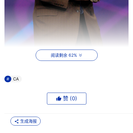
阅读剩余 62%
CA首席执行官John Swainson
CA
    EITM使企业可以更好地将IT资源与业务需求相结合，从
而创建出高效安全的基础架构，更好地管理风险、提升服
务、管理成本、并真正地将IT与业务需求紧密集成。
赞 (
0
)
    CA在为期三天的CA World 2005活动中，还发布了26
生成海报
款基于EITM蓝图的产品，以帮助用户更好地控制成本、优
化服务水平、管理风险并使IT投资与业务需求紧密集成。最