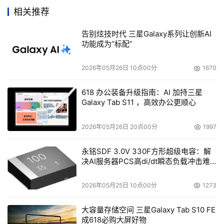
Harris创立。至今，该公司市场不断扩大，尽管只有15名员
相关推荐
工。拥有的客户包括约10家OEM厂商，一家全国性的经销
告别炫技时代 三星Galaxy系列让创新AI
商等。
功能成为“标配”
2026年05月26日 10点00分
1670
本文来源于DOIT传媒，文章内容仅供参考，不构成投资建议。
618 办公装备升级指南：AI 加持三星
Galaxy Tab S11 ，高效办公更顺心
2026年05月26日 20点00分
1997
永铭SDF 3.0V 330F方形超级电容：解
决AI服务器PCS高di/dt瞬态负载冲击难
题
2026年05月25日 10点00分
1273
大容量存储空间 三星Galaxy Tab S10 FE
成618必购大屏好物