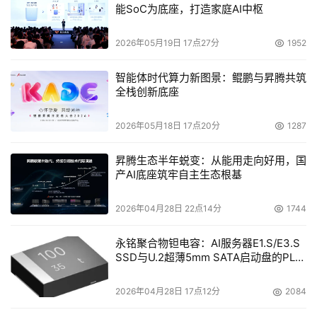
能SoC为底座，打造家庭AI中枢
2026年05月19日 17点27分
1952
智能体时代算力新图景：鲲鹏与昇腾共筑
全栈创新底座
2026年05月18日 17点20分
1287
昇腾生态半年蜕变：从能用走向好用，国
产AI底座筑牢自主生态根基
2026年04月28日 22点14分
1744
永铭聚合物钽电容：AI服务器E1.S/E3.S
SSD与U.2超薄5mm SATA启动盘的PLP
电容选型分析
2026年04月28日 17点12分
2084