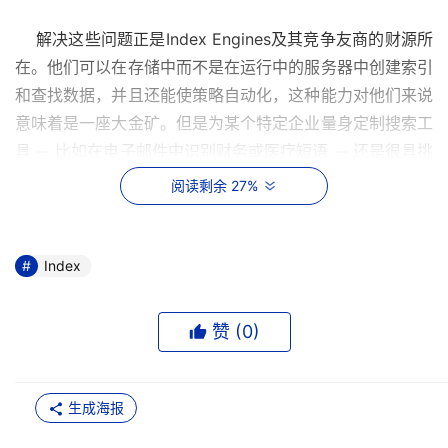
    解决这些问题正是Index Engines及其竞争友商的财源所
在。他们可以在存储中而不是在运行中的服务器中创建索引
和查找数据，并且还能使策略自动化，这种能力对他们来说
意味着是一座大金矿。但是为某个特定企业量身定制搜索工
具 -- 比如在电子邮件中识别财务或医疗短语 -- 还是很具挑
战的。
阅读剩余 27%
    Index Engines首席执行官兼共同创始人Tim Williams
说：“ICM（信息分类管理）并没有吸引力，人们想要的是
Index
根据其自己的策略来控制。”
    当然，像Index Engines这样的公司必须依赖合作伙伴来
赞 (
0
)
帮助终端用户获得符合他们需要的数据分类系统。同处于这
个领域的Kazeon公司最近与NetApp结成了伙伴关系。
生成海报
    Index Engines公司在两年前由Williams和Gordon 