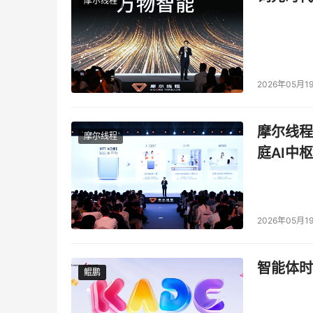
摩尔线程
2026年05月1
摩尔线程
摩尔线程
庭AI中枢
2026年05月1
智能体时
鲲鹏
鲲鹏