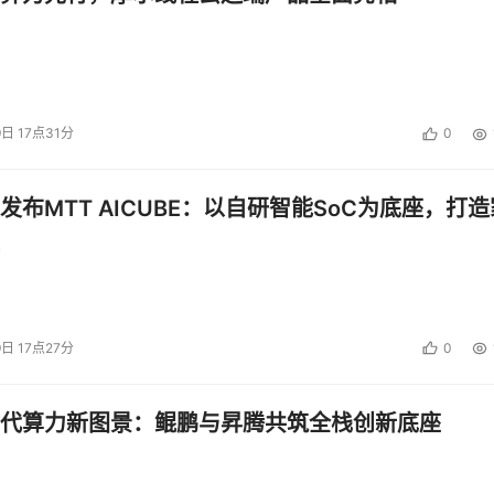
9日 17点31分
0
发布MTT AICUBE：以自研智能SoC为底座，打造
9日 17点27分
0
代算力新图景：鲲鹏与昇腾共筑全栈创新底座