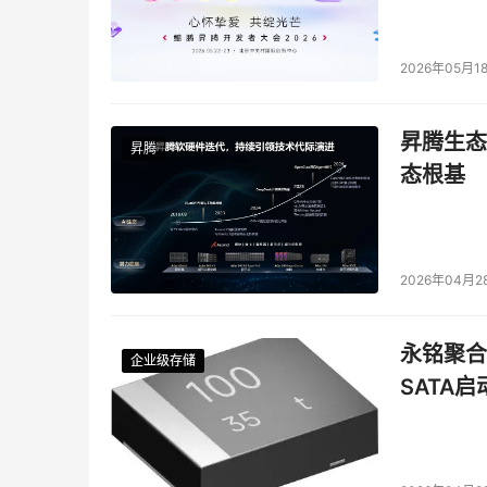
2026年05月1
昇腾生态
昇腾
态根基
2026年04月2
永铭聚合物
企业级存储
企业级存储
企业级存储
企业级存储
SATA