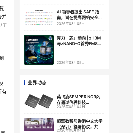
复
AI 领导者提出 SAFE 指
备并
南，旨在提高网络安全透
明度
2026年08月05日
少了
算力「芯」动向 | zHBM
与zNAND-O首秀FMS
2026 ：三星把HBM叠上
GPU头顶，内存战争换了
到
个维度，z轴算盘的魅力
2026年08月05日
在哪？
业界动态
设
所有
英飞凌SEMPER NOR闪
存通过信骅科技
2026年08月04日
AST2700 BMC认证，全
面强化其数据中心服务器
管理
超擎数智与香港中文大学
（深圳）签署协议，共建
2026年08月04日
人工智能和边缘计算联合