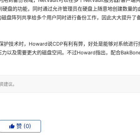
份领域，NetVault可以在多个NetVault服务器/客户端
复制到硬盘的功能，同时通过允许管理员在硬盘上随意地创建数量的
中的磁盘阵列共享给多个用户同时进行备份工作，因此大大提升了
护技术时，Howard说CDP有利有弊，好处是能够对系统进行
以及需要更大的磁盘空间。不过Howard指出，配合BakBon
投资建议。
赞 (
0
)