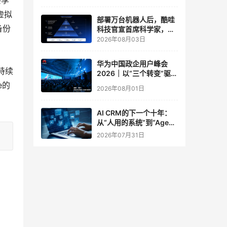
共享
实验室
虚拟
部署万台机器人后，酷哇
备份
科技官宣首席科学家，要
让世界模型交付生产力
2026年08月03日
华为中国政企用户峰会
持续
2026｜以“三个转变”驱动
服务体系全面升级
e的
2026年08月01日
AI CRM的下一个十年：
从“人用的系统”到“Agent
调用的底座”
2026年07月31日