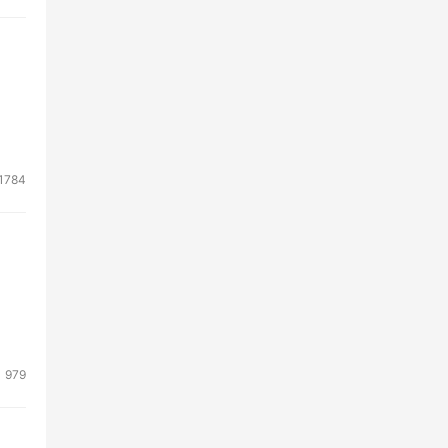
1784
979