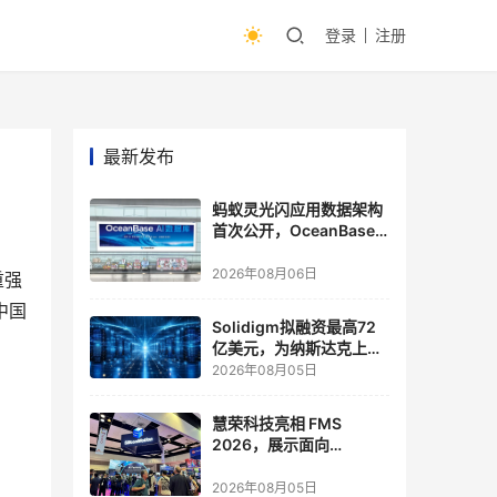
登录
注册
最新发布
蚂蚁灵光闪应用数据架构
首次公开，OceanBase
披露关键实践
2026年08月06日
重强
中国
Solidigm拟融资最高72
亿美元，为纳斯达克上市
做准备
2026年08月05日
慧荣科技亮相 FMS
2026，展示面向
Agentic AI 应用的新一代
存储方案
2026年08月05日