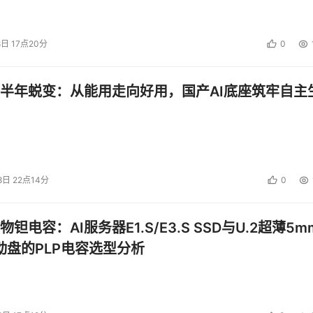
8日 17点20分
0
半年蜕变：从能用走向好用，国产AI底座筑牢自主
8日 22点14分
0
钽电容：AI服务器E1.S/E3.S SSD与U.2超薄5m
启动盘的PLP电容选型分析