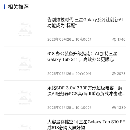
配；因为使用一个开放、基于标准的解决方案，所以可从一
相关推荐
系列智能SAN交换机中选择。
告别炫技时代 三星Galaxy系列让创新AI
功能成为“标配”
日立数据系统有限公司（HDS）在大会上正式推出创新
型产品Hitachi TagmaStore网络存储控制器NSC55。
2026年05月26日 10点00分
1740
NSC55集两大功能于一身，即高端存储平台才具有的高级
功能以及虚拟化软件，并且将这些先进功能统一于一个机架
618 办公装备升级指南：AI 加持三星
Galaxy Tab S11 ，高效办公更顺心
式企业入门级系统中。NSC55网络存储控制器主要是为中
型企业，以及那些内部的主数据中心是由一个或一个以上的
2026年05月26日 20点00分
2073
SAN系统组成的企业用户量身定做的，它可以提供
TagmaStore通用存储平台所具有的全部功能，这些功能包
永铭SDF 3.0V 330F方形超级电容：解
决AI服务器PCS高di/dt瞬态负载冲击难
括：可实现高可用性和高性能的大量并行的交叉式交换架
题
构；易管理的基于控制器的大规模虚拟层；满足应用服务质
2026年05月25日 10点00分
1339
量的逻辑分区功能；保持业务连续性、任意存储设备上的通
用复制功能以及一整套丰富的软件工具。
大容量存储空间 三星Galaxy Tab S10 FE
成618必购大屏好物