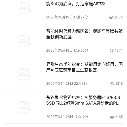
能SoC为底座，打造家庭AI中枢
本次大会，除了一些厂商的老生常谈（比如信息生命周
期管理、存储网格等）的话题，存储虚拟化无疑成为大家关
2026年05月19日 17点27分
2032
注的重点，几大厂商约好了似的在虚拟化方面“较劲”。在两
天的大会中，几乎每时每刻都在讨论各类存储虚拟化的优缺
智能体时代算力新图景：鲲鹏与昇腾共筑
点。
全栈创新底座
2026年05月18日 17点20分
1374
记者见到了众多厂商工程师，几乎每个人见面首先谈论
的都是虚拟化，而且比较有趣的是几乎每个人都采用同样的
昇腾生态半年蜕变：从能用走向好用，国
句型----我们的方式具有什么样的优势，竞争对手的方案存
产AI底座筑牢自主生态根基
在某某方面缺陷。一位集成商的高级工程师做出这样的总
结----各类虚拟化解决方案确实挺给各个厂商面子，每种都
2026年04月28日 22点14分
1815
提供了几种优势，同时在另一些方面则具有劣势，因此每种
永铭聚合物钽电容：AI服务器E1.S/E3.S
解决方案都有可以炫耀的地方，顺便还可以攻击一下竞争对
SSD与U.2超薄5mm SATA启动盘的PLP
手。
电容选型分析
2026年04月28日 17点12分
2165
存储虚拟化功能日益重要，许多用户认为它已经成为存