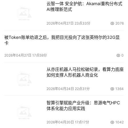
云智一体 安全护航：Akamai重构分布式
储领域不可或缺的标准配置功能。作为SNIA存储课堂的一
AI推理新范式
部分，McDATA公司技术经理雷涛向与会者做了一个存储虚
拟化基础培训，并且着重介绍了部署存储虚拟化时的注意事
2026年04月27日 23点33分
2076
项，比如容量、性能以及可靠性方面，在具体实现虚拟化时
需要怎样满足用户的存储需求。虚拟化实现的方式很多，雷
被Token账单劝退之后，我把目光投向了这张英特尔的32G显
卡
涛的介绍重点放在基于网络的存储虚拟化，此类型虚拟化方
案可以解决异构阵列互联互通问题，当然也存在挑战，比如
2026年04月27日 17点59分
0
怎样整合多家阵列厂商的利益，使他们把阵列中的智能功能
贡献给网络厂商，来共同完成虚拟化的任务。为此雷涛提出
从亦庄机器人马拉松破纪录，看算力底座
如何支撑人形机器人商业化
一个共赢的发展模式，即存储厂商的核心智能维持在专有设
备里，而网络厂商则构建高速通道，吸引更多厂商共同参与
2026年04月24日 22点31分
1364
实施更大范围的虚拟化。雷涛把这种模式称为“网络厂商修
建高速公路，阵列厂商驾驶汽车”。这种模式首先得到EMC
智算引擎赋能产业升级：思源电气HPC
的响应，EMC发布的Invista虚拟化解决方案就是基于这种
体系化能力应用实践
理念实现的。
2026年04月20日 17点17分
1042