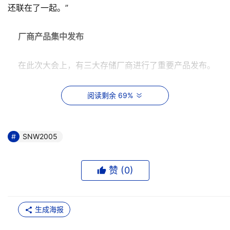
还联在了一起。”
厂商产品集中发布
在此次大会上，有三大存储厂商进行了重要产品发布。
EMC公司在大会上推出了EMC Invista网络存储虚拟化解
阅读剩余 69%
决方案。这是EMC公司首次发布虚拟化产品，旨在帮助用
户实施信息生命周期管理战略、减少总拥有成本并从其IT运
营中获得超额商业价值。EMC Invista网络存储虚拟解决方
SNW2005
案具有部署于企业级数据中心所要求的性能、可靠性和一体
化水平，它可以帮助用户利用当今网络存储虚拟化技术的基
赞 (
0
)
础，同时也可以作为部署新的网络存储虚拟化的一个平台。
该解决方案的重要特性包括：增加存储基础结构的灵活性；
跨多层、异构SAN无缝地移动数据，并使与存储相关的停机
生成海报
时间减至最小；在异构SAN中降低管理复杂性并简化存储分