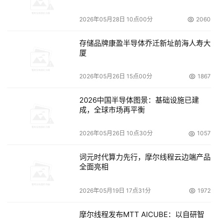
昆腾公司宣布推出PX500系列，该产品系列是一种全新
2026年05月28日 10点00分
2060
的模块化磁带自动化平台，可以实现灵活、可升级的功能。
PX500系列----包括PX502、PX506和PX510，提供了
存储品牌康盈半导体乔迁新址前海人寿大
4U、10U和18U（机架单位）的独立机架式系统，满足客户
厦
从工作组到数据中心的关键业务数据需求。该系统基于一个
通用和模块化的架构，允许客户灵活地混合和调节机架密
2026年05月26日 15点00分
1867
度、功能和性能，从而来满足客户当前和未来备份、恢复和
2026中国半导体图景：基础设施已建
归档的需要。PX500系列的三套不同系统都是为用户量身定
成，全球市场再平衡
做，可以通过一个平台就实现基于磁带的备份、恢复和存档
的标准化。利用这个设计优势，昆腾基于互联网的智能管理
2026年05月26日 10点30分
1057
控制平台可以让客户只需要将监视和管理多个PX500系列系
统的单一接口视为单个磁带库或者是一个实体，即便某一个
词元时代算力先行，摩尔线程云边端产品
全面亮相
单元失效，该设备也还能继续运转。
2026年05月19日 17点31分
1972
虚拟化话题炙手可热
摩尔线程发布MTT AICUBE：以自研智