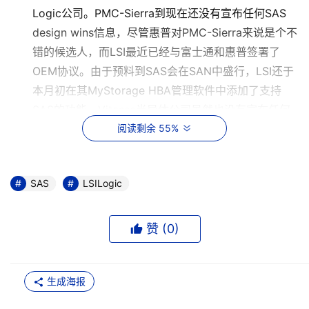
Logic公司。PMC-Sierra到现在还没有宣布任何SAS
design wins信息，尽管惠普对PMC-Sierra来说是个不
错的候选人，而LSI最近已经与富士通和惠普签署了
OEM协议。由于预料到SAS会在SAN中盛行，LSI还于
本月初在其MyStorage HBA管理软件中添加了支持
SAS的功能。Vitesse半导体公司虽然也没有宣布任何
design wins信息，但是他们预计将在十月左右通过
阅读剩余 55%
OEM客户推出SAS产品。
硬盘
SAS
LSILogic
日立、富士通、迈拓和希捷都推出了SAS驱动器，主要
赞 (
0
)
是用于DAS（直连附加存储）的服务器中。但是希捷已
经预料到网络存储阵列中的系统集成将整合SATA和
SAS驱动器，因此也开始推出了Nearline 35系列SATA
生成海报
硬盘。以前希捷只通过OEM客户出售NL35硬盘。