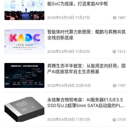
能SoC为底座，打造家庭AI中枢
本文来源于DOIT传媒，文章内容仅供参考，不构成投资建议。
2026年05月19日 17点27分
1967
智能体时代算力新图景：鲲鹏与昇腾共筑
全栈创新底座
2026年05月18日 17点20分
1313
昇腾生态半年蜕变：从能用走向好用，国
产AI底座筑牢自主生态根基
2026年04月28日 22点14分
1767
永铭聚合物钽电容：AI服务器E1.S/E3.S
SSD与U.2超薄5mm SATA启动盘的PLP
电容选型分析
2026年04月28日 17点12分
2106