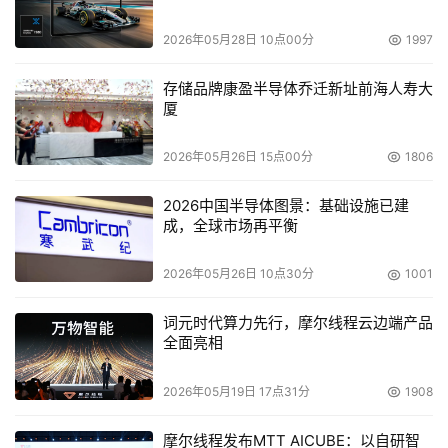
    由于现在SAS还是主要用于服务器，Steele表示他预期
2026年05月28日 10点00分
1997
SAS网络存储产品将在六个月后开始取代DAS产品。据
Taneja 集团的分析师Arun Taneja介绍，SAS将在网络存储
存储品牌康盈半导体乔迁新址前海人寿大
领域中扮演重要角色。
厦
    Taneja表示SAS将在网络存储领域赢得一席之地，并与
2026年05月26日 15点00分
1806
SATA共存；这样用户就可在同一系统中混合主存储和备份
2026中国半导体图景：基础设施已建
磁盘。虽然串行SCSI比并行SCSI要好，但Taneja并不认为
成，全球市场再平衡
SAS会取代光线通道成为主存储的首选，也不认为SAS能比
SATA便宜成为二级存储的首选。
2026年05月26日 10点30分
1001
    Taneja说：“SAS供应商制造出与SATA相同的接口是了不
词元时代算力先行，摩尔线程云边端产品
起的，如果他们不这么做，SAS肯定会销声匿迹。我认为现
全面亮相
在只要是用SCSI的用户都将会采用SAS。但是光纤通道还
2026年05月19日 17点31分
1908
会拥有自己的一片天地，特别是价格下降后。”
摩尔线程发布MTT AICUBE：以自研智