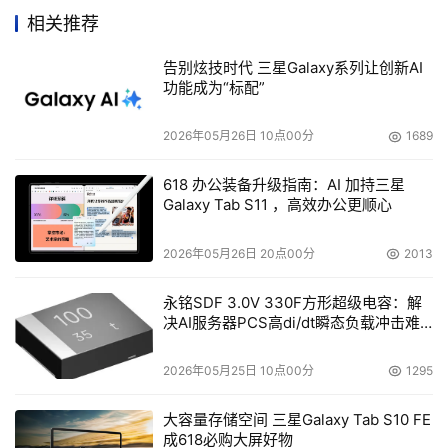
相关推荐
希捷科技的市场总监Pete Seege介绍说：“Nearline
35的亮点在于SAS架构，我们遥遥领先于其他很多厂
告别炫技时代 三星Galaxy系列让创新AI
商，他们争先恐后生产SAS的原因之一是，在相同机柜
功能成为“标配”
里SAS能与SATA兼容。”
2026年05月26日 10点00分
1689
RAID控制器
618 办公装备升级指南：AI 加持三星
Galaxy Tab S11 ，高效办公更顺心
Ario数据网络公司上周发布一款同时支持SAS 和SATA
驱动器的4-Gbit/s RAID控制器 -- Sanario FS。同时，
2026年05月26日 20点00分
2013
该公司称，其OEM客户有望在今年年末将其推向市
场。Sanario FS将允许SAN系统厂商制造同时支持SAS
永铭SDF 3.0V 330F方形超级电容：解
和SATA的阵列。
决AI服务器PCS高di/dt瞬态负载冲击难
题
    最重要的是，很明显SAS产品发展势头强劲。LSI的产品
2026年05月25日 10点00分
1295
计划总监David Steele说：“现在正是展示的时候，真正的
大容量存储空间 三星Galaxy Tab S10 FE
SAS产品不断涌现。
成618必购大屏好物