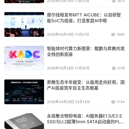
2026年05月19日 17点31分
1875
摩尔线程发布MTT AICUBE：以自研智
能SoC为底座，打造家庭AI中枢
2026年05月19日 17点27分
1940
智能体时代算力新图景：鲲鹏与昇腾共筑
全栈创新底座
2026年05月18日 17点20分
1276
昇腾生态半年蜕变：从能用走向好用，国
产AI底座筑牢自主生态根基
2026年04月28日 22点14分
1734
永铭聚合物钽电容：AI服务器E1.S/E3.S
SSD与U.2超薄5mm SATA启动盘的PLP
电容选型分析