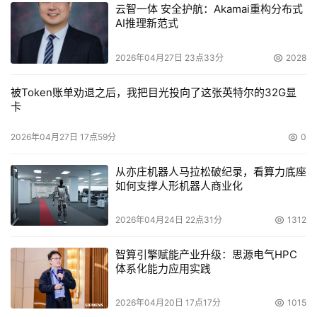
云智一体 安全护航：Akamai重构分布式
    4. 在系统运行过程中，如何更轻松地管理和配置存储基
AI推理新范式
础网络，以实现基于用户或应用的变更管理，如用户权限的
2026年04月27日 23点33分
2028
变更，通道带宽或 VSAN 带宽的动态分配等。 
被Token账单劝退之后，我把目光投向了这张英特尔的32G显
    5. 如何将一个现有的存储网络系统分步骤升级到新的核
卡
心和架构，而不必担心升级过程中应用的中断、设备的连通
性和技术的兼容性，同时又能将旧设备充分地应用在新的系
2026年04月27日 17点59分
0
统中，无论是应用在局部还是边缘？
从亦庄机器人马拉松破纪录，看算力底座
如何支撑人形机器人商业化
三、现有解决方案的优点和缺点
2026年04月24日 22点31分
1312
    在现有的解决方案中，我们看到它们已经在积极地向智
能化的方向发展，并提供了如下一些措施来降低实施存储基
智算引擎赋能产业升级：思源电气HPC
础网络的难度：
体系化能力应用实践
    1. 为用户和设计人员提供专业、系统的培训。
2026年04月20日 17点17分
1015