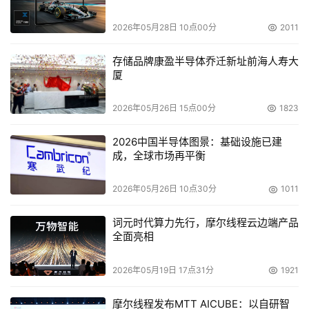
道虚拟化、设备虚拟化，虚拟化技术将带来更好的安全性、
更好的设备和通道利用率，并提高系统的扩展能力和故障恢
2026年05月28日 10点00分
2011
复能力，同时也为实现更先进的管理提供方便。 
存储品牌康盈半导体乔迁新址前海人寿大
厦
    6. 更加智能的存储网络管理。存储系统的管理将采用更
统一的、分层的管理平台来实现从硬件到软件的智能管理，
2026年05月26日 15点00分
1823
实现设备的即插即用，复杂的人工配置、参数调整工作都将
得到简化。 
2026中国半导体图景：基础设施已建
成，全球市场再平衡
    7. 可靠且更加稳定。存储基础网络将从组件模块化、硬
件冗余、故障在线检测、预测报警等多个方面提高网络系统
2026年05月26日 10点30分
1011
的稳定性，且在一定程度上实现故障的自动恢复。 
词元时代算力先行，摩尔线程云边端产品
全面亮相
二、在构建和管理存储基础网络时面临的问题
2026年05月19日 17点31分
1921
    用户在构建和管理存储基础网络时将会面对这样一些主
要问题：
摩尔线程发布MTT AICUBE：以自研智