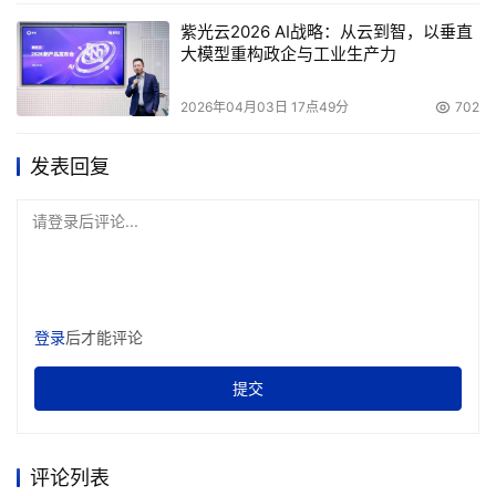
    2. 提供方案库，针对不同的应用提供方案设计参考。 
紫光云2026 AI战略：从云到智，以垂直
大模型重构政企与工业生产力
    3. 提供图形化和表格化的管理配置工具，为用户形象地
描绘系统的网络拓扑、设备及参数设置情况，并通过设计良
2026年04月03日 17点49分
702
好的人机界面操作和管理存储网络，提高了工作效率。 
发表回复
    虽然不同的厂家在这些方面做了不少工作，但存储网络
的专业性，依然使用户在设计和使用存储基础网络的过程中
请登录后评论...
面临许多困难：
    1. 专业、系统的培训需要花费较长的时间，企业希望能
在较短的时间中培养较多的技术人才，使存储项目能够尽快
登录
后才能评论
上马并运转起来。 
提交
    2. 文档形式的设计方案库虽然可为设计人员提供大量的
参考，但要从中总结出设计的原则和方法也需要较多的时间
评论列表
和精力，而且即使参考大量的方案，针对特定的案例，也不