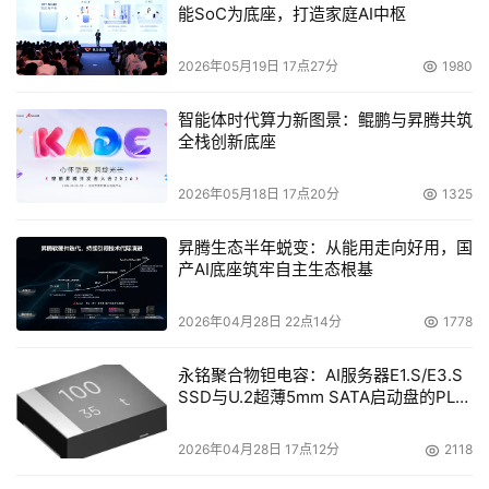
能SoC为底座，打造家庭AI中枢
    1. 当一个存储项目立项后，存储网络的设计者虽然明确
了用户的需求，但是也为项目的投资和用户的某些特殊要求
2026年05月19日 17点27分
1980
所限制，难点是：如何确定一个方案，既完全满足系统的各
智能体时代算力新图景：鲲鹏与昇腾共筑
项技术指标，又能够不超出预算，还能为系统预留一定的扩
全栈创新底座
展能力？使系统能够在未来轻松地扩展和升级，当业务发展
时，满足用户对存储容量、带宽和系统互连的进一步需求。 
2026年05月18日 17点20分
1325
    2. 当一个方案确定后，如何轻松地连接和配置存储网络
昇腾生态半年蜕变：从能用走向好用，国
设备，并验证所设计的方案是否达到了预期的目标？通过验
产AI底座筑牢自主生态根基
证找出方案设计的不足或设计问题，使系统在投入运行前就
2026年04月28日 22点14分
1778
能规避可能出现的设计问题。
永铭聚合物钽电容：AI服务器E1.S/E3.S
    3. 在存储系统的关键领域或存储网络的关键环节，如何
SSD与U.2超薄5mm SATA启动盘的PLP
验证和仿真存储基础网络在故障检测、故障恢复和应急方面
电容选型分析
是否达到了设计目标，保证在出现故障的情况下存储系统能
2026年04月28日 17点12分
2118
够不间断工作（或按要求迅速恢复工作）。 