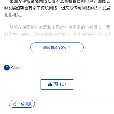
    正因为存储基础网络在技术上有着自己的特点，因此它
的发展趋势也有别于传统网络，但又与传统网络的技术发展
息息相关。
    随着存储网络的发展和市场对存储需求的不断增长，我
们认为存储基础网络的发展趋势如下，其中许多是已经出现
并变得越来越重要的技术： 
阅读剩余 85%
    1. 支持多种协议。多协议支持是在存储网络之间进行连
接的基础，通过软件升级将新的协议插件增加到已有的硬件
环境中，使用户不需要购买新的设备就能将存储基础网络升
Cisco
级到新的协议集或版本。
赞 (
0
)
    2. 在不同的存储网络之间互连互通。随着投入运行的存
储孤岛网络的增加，以及正在建设或计划建设的大型存储系
统的增多，企业需要充分利用现有的软硬件资源，将这些已
生成海报
经投入运行的存储孤岛连接起来，或整合到新建的存储系统