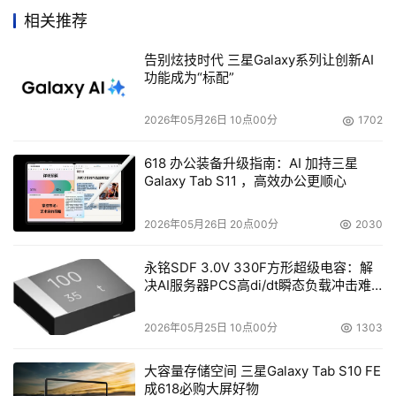
中，纳入统一的管理和应用，同时在更广阔的范围考虑大型
相关推荐
存储系统之间的远程互连，进行信息的交互和共享，这都需
要存储基础网络为用户提供轻松互连、灵活管理的手段和能
告别炫技时代 三星Galaxy系列让创新AI
功能成为“标配”
力。
2026年05月26日 10点00分
1702
    3. 模块化和刀片化。存储网络设备将按照一个统一的标
准进行模块化生产，甚至不同厂家的模块也能互换，另外，
618 办公装备升级指南：AI 加持三星
这些模块能被集成到刀片式服务器中，使刀片服务器成为一
Galaxy Tab S11 ，高效办公更顺心
种廉价的、功能强大的存储设备，为小型企业或特殊应用提
供低成本的解决方案。 
2026年05月26日 20点00分
2030
    4. 更高的安全性，和更易于管理、实施的存储网络安全
永铭SDF 3.0V 330F方形超级电容：解
决AI服务器PCS高di/dt瞬态负载冲击难
策略。在今后将可以利用更多的网络安全技术，但网络安全
题
的管理将变得更加简单和易于操作。 
2026年05月25日 10点00分
1303
    5. 存储网络虚拟化技术臻于完善。存储系统将在存储网
大容量存储空间 三星Galaxy Tab S10 FE
络设备一级提供更好更灵活的虚拟化技术，如 VSAN ，通
成618必购大屏好物