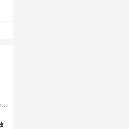
足用
本目
存储
环境
事业
1656
借助
案，
效