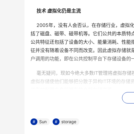
技术 虚拟化仍是主流
    2005年，没有人会否认，在存储行业，
括了磁盘、磁带、磁带机等。它们公共的本质特
公共特征还包括了设备的大小、能量消耗、性能
征并没有随着设备不同而改变。因此虚拟存储就
户调用的功能，即在公共控制平台下存储设备的
    毫无疑问，现如今绝大多数IT管理将虚拟
虚拟存储使他们能够把分散于异构IT环境的存储
并有效利用自身所拥有的全部存储资源。
    说到今年存储领域的技术热点，EMC的相
    中国惠普公司网络存储产品事业部产品经理
Sun
storage
的中间系统，它让客户以“透明”自动的方式在磁