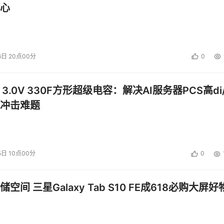
心
存储2005年的策略核心是用高价值解决方案打造三维存储空间。IB
层面和基础架构层面有一个全盘的考虑，而不能一叶障目，以偏
期管理和基础架构简化等三个方面，更新并完善已有的解决方案
6日 20点00分
0
策略是全面提升HDS对渠道和客户的服务支持能力。目前，HDS已经
 3.0V 330F方形超级电容：解决AI服务器PCS高di/
业务也在不断增加，而服务支持水平的高低将成为企业发展的短板
冲击难题
略目标的关键。
为重点。其产品总经理李辉告诉记者，之前，浪潮存储的渠道和服务
，存储和服务器对于同一个渠道体系的管理便出现了一些效率上
5日 10点00分
0
的存储渠道。以后浪潮的存储渠道和服务器渠道将会独立发展、
空间 三星Galaxy Tab S10 FE成618必购大屏好
分重要的，尤其是面对用户日益提高的对存储的需求，同样，在竞争
存储厂商正不断增加，使得“价格战”也终于成了他们的口头禅