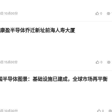
自然的，这样的变化也促使存储厂商们必须尽快改变过去的销售
，存储厂商纷纷注重和改变他们的渠道策略。
8日 10点00分
0
投资建议。
康盈半导体乔迁新址前海人寿大厦
6日 15点00分
0
中国半导体图景：基础设施已建成，全球市场再平衡
6日 10点30分
0