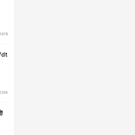
M认
概
，帮
1978
建了
dt
，制
器的
的问
1264
相互
物
日益
。现