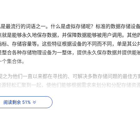
虚拟化是最流行的词语之一。什么是虚拟存储呢？标准的数据存储设
点就是能够永久地保存数据，并保障数据能够被用户调用。其他
指标、存储容量等。这些特征根据设备的不同而不同，单是其公
是整合各种存储物理设备为一整体，提供永久保存数据并提供能
一个集合体。
存储视之为他们一直以来都在寻找的、可解决多数存储问题的最佳方
资源轻松汇聚到一起，使他们能够根据需求来划分和分配存储资
阅读剩余 51%
关负责人称，虚拟技术将是各存储厂商继续关注的热点。
张建军告诉记者，虚拟存储是一种智能化的“跨越”底层物理与管理
盘或磁带上存储数据。在虚拟存储环境下，存储利用率大幅提升