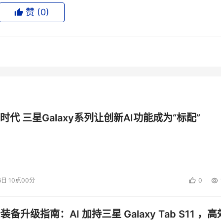
的主流，首先就是虚拟技术，今年的不同是厂商都有完整的解决方案提
赞 (
0
)
术。
05年将逐渐进入大规模应用阶段。采用iSCSI构建的IP SAN可以满
构建成本和人力成本。
这一单一技术本身并不能实现企业增加存储空间利用率和降低运营成
理战略中，企业终将能够充分发挥其存储投资效益，同时降低其
和自动化流程等所组成的整合的存储管理战略，企业可在消除存储
时代 三星Galaxy系列让创新AI功能成为“标配”
达到的目标。
术外，市场策略也起着举足轻重的作用。中国惠普公司网络存储产品
6日 10点00分
0
国市场的开拓，与第三方渠道合作伙伴积极合作。同时，惠普将
磁带等全方位产品线方面的优势，为用户提供更加全面的解决方
公装备升级指南：AI 加持三星 Galaxy Tab S11 ，高