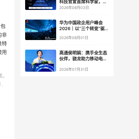
科技官宣首席科学家，要
让世界模型交付生产力
2026年08月03日
华为中国政企用户峰会
备包
2026｜以“三个转变”驱动
服务体系全面升级
的非
2026年08月01日
共特
被用
高通侯明娟：携手全生态
伙伴，骁龙助力移动电竞
体验打破边界
2026年07月31日
案。
源，
软件
。