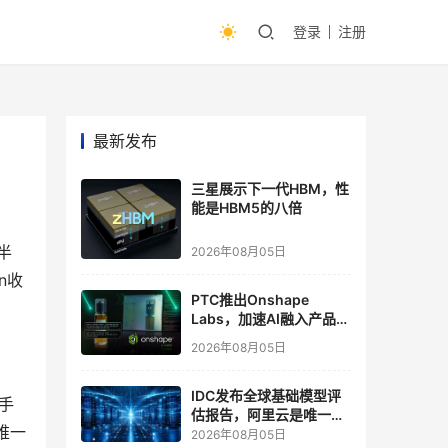
登录
注册
最新发布
三星展示下一代HBM，性
能是HBM5的八倍
半
2026年08月05日
n收
PTC推出Onshape
Labs，加速AI融入产品开
发流程
2026年08月05日
IDC发布全球基础模型评
手
估报告，阿里云是唯一入
唯一
选“领导者”象限的中国厂
2026年08月05日