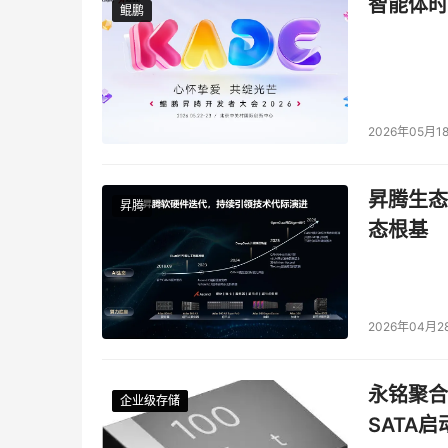
智能体时
鲲鹏
鲲鹏
2026年05月1
昇腾生态
昇腾
态根基
2026年04月2
永铭聚合物
企业级存储
企业级存储
企业级存储
企业级存储
SATA