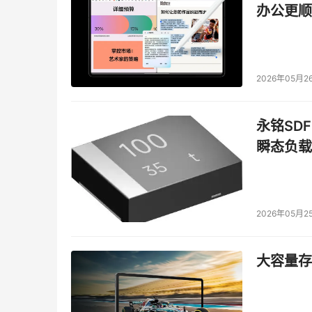
办公更顺
    IBM存储事业部相关负责人告诉记者，IBM
为，面对存储问题，企业应当从业务层面、信息
全。IBM相应今年将从业务连续性、信息生命周
2026年05月2
助企业客户实施全面的存储战略。
    与HP、IBM不同，日立HDS今年的市场
永铭SDF
七个服务中心。HDS认为，市场在快速成长，
瞬态负载
约企业整体的发展，因此加强服务支持是实现战
    与日立相似，浪潮也把存储渠道的建设作
渠道合二为一，但是随着存储销售的日趋独立化
2026年05月2
题，要解决这个问题，最好的办法就是建设独立
支持。
大容量存储
    点评：在存储领域，技术和解决方案是十
激烈的今天，市场和渠道更不可小视。这几年相关