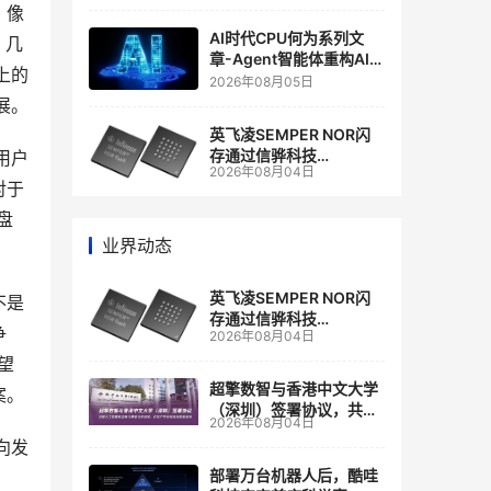
商
。像
AI时代CPU何为系列文
，几
章-Agent智能体重构AI
上的
Infra基础设施
2026年08月05日
展。
英飞凌SEMPER NOR闪
存通过信骅科技
用户
2026年08月04日
AST2700 BMC认证，全
对于
面强化其数据中心服务器
管理
盘
业界动态
英飞凌SEMPER NOR闪
不是
存通过信骅科技
争
2026年08月04日
AST2700 BMC认证，全
面强化其数据中心服务器
望
管理
超擎数智与香港中文大学
案。
（深圳）签署协议，共建
2026年08月04日
人工智能和边缘计算联合
向发
实验室
部署万台机器人后，酷哇