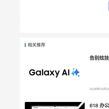
    IBM的相关人士也认为有3种技术是今年
供，其次是LTO G3，另外就是4GB光纤通道技
    浪潮存储产品总经理告诉记者，iSCSI在20
户高速存储的需求，而且能够大幅度降低用户的
    点评：虽然虚拟化非常热，但仅靠虚拟化
相关推荐
标的。所以将虚拟存储整合到一个整体的存储管
基础设施的运营成本。通过由SRM、SAN管理
告别炫技
复杂性的同时，实现厂商所号称的虚拟存储所要
市场策略 说你说我
    从所周知，一个企业要赢得市场，除了技
2026年05月2
部产品经理张建军称，中国惠普将全面加强在中
服务器渠道的力量，发挥自己在服务器、磁盘、
618 办
同时以服务作为一个强有力的保障。