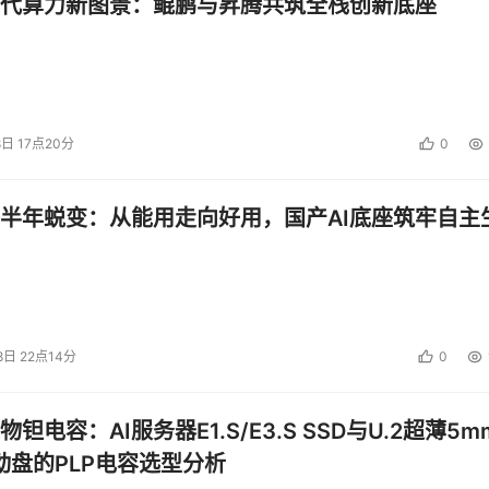
代算力新图景：鲲鹏与昇腾共筑全栈创新底座
8日 17点20分
0
半年蜕变：从能用走向好用，国产AI底座筑牢自主
8日 22点14分
0
钽电容：AI服务器E1.S/E3.S SSD与U.2超薄5m
启动盘的PLP电容选型分析