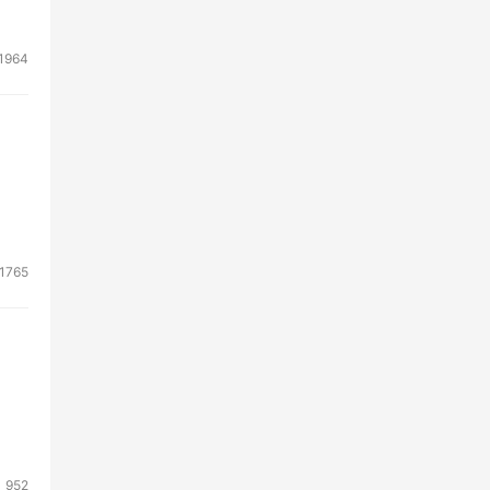
模
1964
1765
952