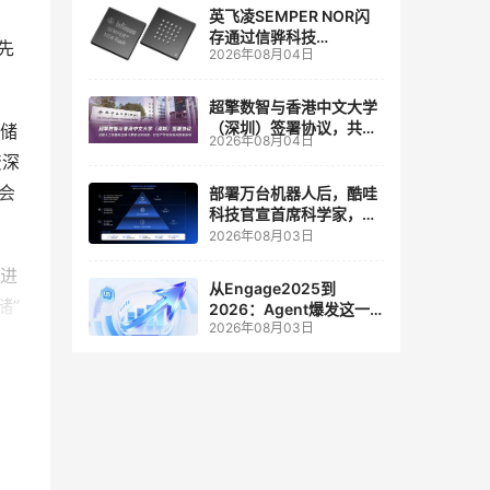
英飞凌SEMPER NOR闪
存通过信骅科技
先
2026年08月04日
AST2700 BMC认证，全
面强化其数据中心服务器
管理
超擎数智与香港中文大学
（深圳）签署协议，共建
存储
2026年08月04日
人工智能和边缘计算联合
资深
实验室
将会
部署万台机器人后，酷哇
科技官宣首席科学家，要
让世界模型交付生产力
2026年08月03日
先进
从Engage2025到
储”
2026：Agent爆发这一
2026年08月03日
年，AI CRM 走到哪了
法规
长，
。现
高