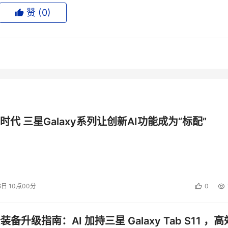
C55的简单虚拟化方法最大限度地减少了随着存储需求增加的人
赞 (
0
)
具有更高的内部带宽、高速缓存和连接能力，因而进一步证明日立数据
部带宽（每秒钟12.1 GB）是其他系统的将近四倍、高速缓存（6
个）是其他系统的6倍、FICON端口数（16个）是其他系统的4
以上，因而NSC55实际上重新定义了模块化存储技术，确立了新的
时代 三星Galaxy系列让创新AI功能成为“标配”
、 大型机连接能力以及基于磁盘的WORM软件，实现永久记录保留，
M功能的唯一供应商，使NSC55成为进行大型机光带更换的理
虚拟化技术研究方面投入了数十亿美元资金，但直到今天，市场上
6日 10点00分
0
营销副总裁Rachel Young说，“对我们的客户而言，如果他
没有必要选择一种未经证明的、存在无数问题的、并与其他部件
公装备升级指南：AI 加持三星 Galaxy Tab S11 ，高
地。就技术简单和精巧而言，业内没有任何技术能够与日立数据