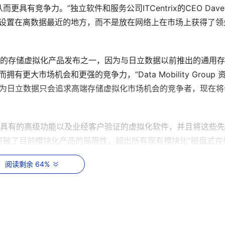
有竞争力。”独立软件和服务公司ITCentrix的CEO Dave 
数据将控制器设置在离数据最近的地方，而不是放在网络上在市场上获得了领
年最重要的存储虚拟化产品发布之一，因为与日立数据以前推出的通用
更大市场机会和更强的竞争力，”Data Mobility Group 
那些曾经以为日立数据只会追求高端存储虚拟化市场机会的竞争者，现在
平台才具有的高级功能以及业经客户验证的虚拟化软件，并且将这些
破了目前模块化产品的局限性，超出所有现有模块化“磁盘式存
储行业的一大创举。
阅读剩余 64%
席技术官Hu Yoshida指出：“企业的推动因素，像经营风险、
成本和规模。现实中有许多这样的公司，它们的存储要求不断增
护水平。可是它们缺乏人才和支持企业存储的数据中心基础设施
，这种产品专门针对环境和成本进行了优化，而且提供行业领先的