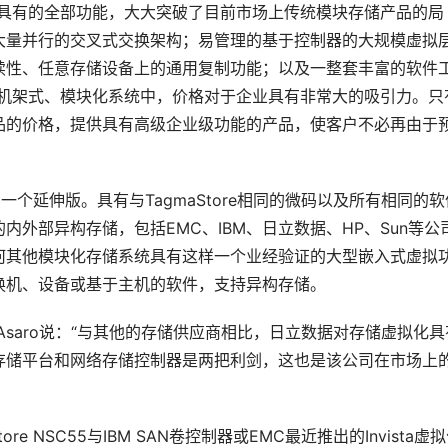
存储平台所具有的全部功能，大大突破了目前市场上传统模块存储产品的局
大量并行的交叉式交换架构；易管理的基于控制器的大规模虚拟
续性、任意存储设备上的通用复制功能；以及一整套丰富的软件
、机架式、模块化系统中，价格对于企业具有非常大的吸引力。只
品的价格，提供具有高级企业级功能的产品，使客户不必再由于
储平台的一个延伸版。具有与TagmaStore相同的微码以及所有相同的
B的内外部异构存储，包括EMC、IBM、日立数据、HP、Sun等公
何其他模块化存储系统具有这样一个业经验证的大型嵌入式虚拟
换机、设备或基于主机的软件，支持异构存储。 
深分析师Tony Asaro说：“与其他的存储供应商相比，日立数据对存储虚拟化
存储平台和网络存储控制器是两把利剑，这也是该公司在市场上
re NSC55与IBM SAN卷控制器或EMC最近推出的Invista虚