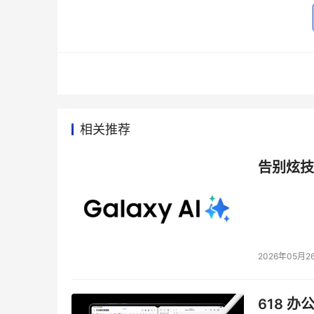
端平台所具有的一切先进特性和功能。另外，NS
增加。”
    NSC55 比任何其他的模块化存储产品
储技术方面继续占据着领先地位。由于NSC55的内
GB）是其他系统的16倍、光纤通道端口数量（48
及LUN数量（16,384个）是其他系统的两倍
相关推荐
标准。
告别炫技
    NSC55的其他特性包括嵌入式NAS刀片
合理存储环境。HDS是在大型机环境中提供WOR
择。
    “过去五年时间里，众多厂商在基于网络的
2026年05月2
有出现一个非常可靠的产品。”日立数据系统公司全球
以采用世界上业经验证的优秀存储产品，就完全
618 办
在一起的虚拟化技术，将宝贵的数据置于危险境