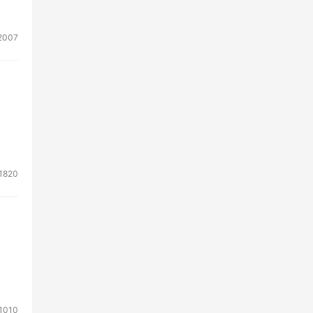
依
2007
过无
都可
类似
立
存储
1820
的可
境，
离开
成
1010