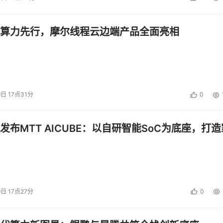
cation Optimized Storage™ 解决方案所提供的优势。客户现
外部存储资源以确保应用服务质量，出于归档目的在存储层之间
算力先行，摩尔线程云边端产品全面亮相
实现业务连续性，以及将大型机数据移动到基于 SATA 的存储
策，”日立数据系统公司存储基础设施产品管理副总裁Fred Huan
，那么为何不购买具有全局高速缓存结构的最新、最好的模块化存
9日 17点31分
0
备好进行虚拟化和外部连接时，只需添加软件，并由此进行扩展
方法要简单得多。NSC55 具有的经济型带宽、可用性和连接
发布MTT AICUBE：以自研智能SoC为底座，打造
00年日立数据系通过推出其交叉式交换结构，从根本上改变了高端领域的动态
旧的共享结构，作为赶上日立数据的最后选择。现在，通过推出
格，在一个模块化的机架式外壳中引入同样经过千锤百炼的结构，
9日 17点27分
0
，当竞争者竭尽全力更新其过时的模块化存储产品时，日立数据