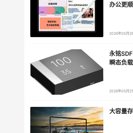
办公更顺
控制器的虚拟化方法相媲美。简单说来，如果我
早就去做了。”
    “由于缺乏一种适于销售的虚拟化产品，我
2026年05月2
术性阐述来应对客户，以期拖延购买，直到它们准备好可
说。“客户面临着相同的业务需求和挑战，要降
永铭SDF
储环境的虚拟化极为重要。日立数据能够将智能
瞬态负载
现在（而不是将来）就能够解决这些问题。同时
将竞争对手的磁盘存储产品商品化。”
重新定义模块化存储市场：非凡的交叉式交换
2026年05月2
    “对大中型企业来讲，他们面临的一个挑战
济型网络存储控制器很好地满足了企业的需求。”独立软件和
大容量存储
规模的客户都不得不应对日益复杂的存储系统，但
世界一流的存储系统与先进的存储虚拟化平台完