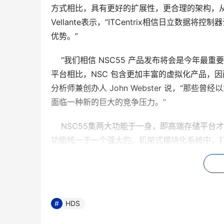
方式相比，具有更好的扩展性，更合理的架构，从而更具
Vellante表示，“ITCentrix相信日立
优势。”
    “我们相信 NSC55 产品发布将会是今
平台相比，NSC 包含更加丰富的虚拟化产品，因而拥有
分析师兼创办人 John Webster 说，“
面临一种新的巨大的竞争压力。”
    NSC55集两大功能于一身，即高端存储
功能统一于一个强大的、机架式模块化系统中，打
以及基于交换机或其他设备的虚拟化功能，是存
    在评论今天的产品发布时，日立数据系统公司首
遵从和不间断可用性都是相同的。唯一区别在于
HDS
以至于需要与高端企业同样的可用性、性能和保
在，有了NSC55，它们有了非常好的一种选择