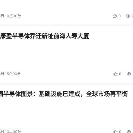
需要进行容量和性能负载平衡。ESG 研究显示，客户正在日益
具吸引力的企业级解决方案和模块化存储解决方案。”
8日 10点00分
0
设计有一个多处理器全局高速缓存磁盘控制器，任何服务器都可以通
NSC55 对模块化存储市场进行了彻底的变革。由于所有服务器
康盈半导体乔迁新址前海人寿大厦
主机端口之间实现存储访问负载平衡。与此形成鲜明对照的是，
制了附加的服务器进行数据访问。因为控制器中的高速缓存是独
间实现负载平衡，这是企业所面临的一个日常问题，这些企业的
6日 15点00分
0
l Star Network™交叉式光纤交换结构为特色，引入此市场上前所未有
据密集型应用的能力），许多公司如果不升级其基本数据中心环
中国半导体图景：基础设施已建成，全球市场再平衡
交换式内部网络将用于数据和控制信息的高速缓存和路径资源分
应用的性能和可用性要求。
集的 I/O 工作负荷而设计，这与可比的系统中的两个电脑处理器形
业务运营设计的第一个模块化存储系统。 
6日 10点30分
0