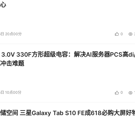
心
们的竞争对手可以设计一种与日立数据产品相似的虚拟化产品，
们的竞争对手采取了一种临时策略，即通过对虚拟化技术进行哲学
6日 20点00分
0
用的产品，”日立数据系统公司首席科学家Claus Mikkels
低这些客户不断攀升的运营成本，实施可管理、预配置和驱动分层
 3.0V 330F方形超级电容：解决AI服务器PCS高di/
控制器与磁盘分离开来，奠定了在此行业中的创新者地位，因而
冲击难题
，日立数据也会让竞争对手羡慕，因为我们可利用领先的虚拟化
技术提供新的存储管理机会
5日 10点00分
0
是如何利用有限的资源来提供世界级的企业服务。日立数据开发出
服务公司ITCentrix的CEO Dave Vellante评论到，“
空间 三星Galaxy Tab S10 FE成618必购大屏好
却不具备对此复杂存储系统进行全面管理的必需资源。NSC55
美地结合在一起，使客户能够实现智能化分层存储、使用一套工