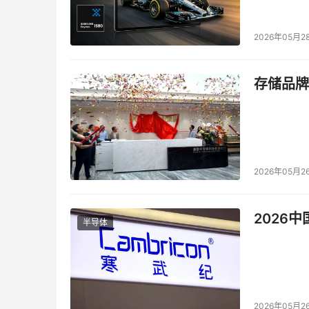
理多个存储系统、提供异构远程镜像功能以及根据
赖存储虚拟化解决方案，而日立数据现在拥有极
2026年05月2
    作为此领域内的第一个产品，而且该产品
阻塞的交叉式光纤交换结构访问此控制器，因而 
存储品牌
以查看同一高速缓存映像，因而可以在多个虚拟
的模块化存储系统没有中央高速缓存映像，这限
的，应用无法在一个典型的中端双控制器结构之
要求已经要求更高的可用性和性能水平。
2026年05月2
    NSC55 以大规模并行的日立 Universa
用性水平和多任务处理能力（如并行运行多个数
2026
就无法利用现有的产品获得这些能力。此结构的
半导体
来，使智能系统能够动态地优化资源，从而满足
    交叉式光纤交换结构的32个多处理器针对密
对照，因此，NSC55 确实是针对 7/24小时
2026年05月2