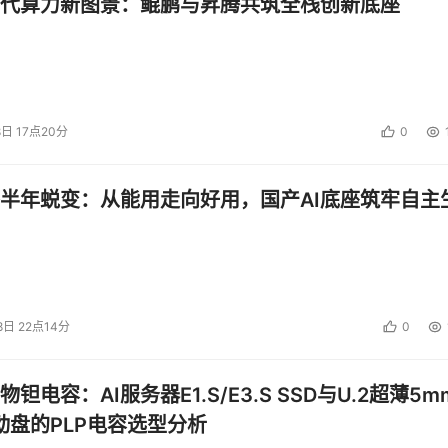
代算力新图景：鲲鹏与昇腾共筑全栈创新底座
投资建议。
8日 17点20分
0
半年蜕变：从能用走向好用，国产AI底座筑牢自主
8日 22点14分
0
钽电容：AI服务器E1.S/E3.S SSD与U.2超薄5m
启动盘的PLP电容选型分析