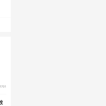
员
在存
4 
倍以
行业
创建
想选
还没
1701
们可
缠绕
效
基于