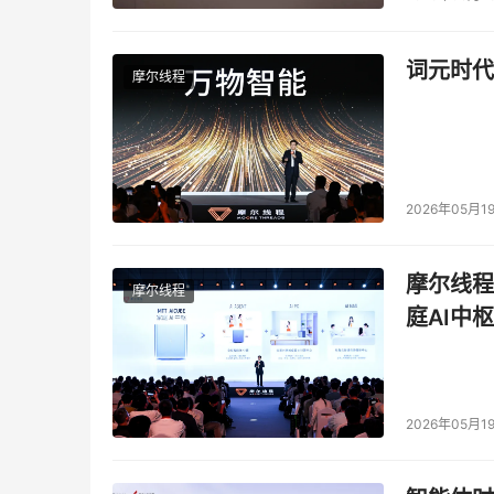
    此 NSC55 结构使企业能够享有日立数据Appli
以通过大型虚拟存储池，简化管理，划分内部和
词元时代
摩尔线程
地和无破坏性地移动数据，在异构存储之间复制以
代昂贵的大型机存储系统或磁带。
    “选择NSC55对于客户来说是一个无风险的决
说。“无论如何，您都必须购买一个磁盘控制器
2026年05月1
技术，从此享受绝对的业务优势。然后，当您准
立数据的方法要比其他供应商目前正在努力设计的
摩尔线程
摩尔线程
力，适用于模块化存储市场。”
庭AI中枢
    Claus Mikkelsen补充道：“20
性，迫使竞争对手花费其后好几年时间修补其陈
NSC，日立数据以具有吸引力的模块化产品价
2026年05月1
了模块化领域。通过今天发布的产品，我们预计
得相当的市场份额。”