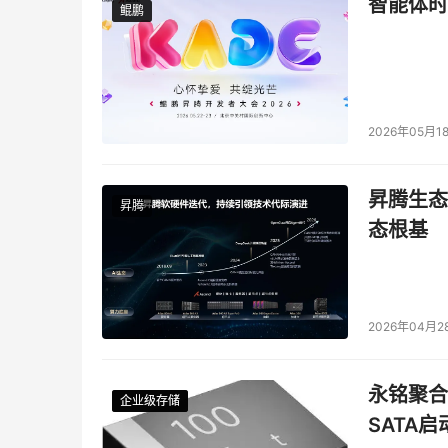
智能体时
鲲鹏
鲲鹏
本文来源于DOIT传媒，文章内容仅供参考，不构成
2026年05月1
昇腾生态
昇腾
态根基
2026年04月2
永铭聚合物
企业级存储
企业级存储
企业级存储
企业级存储
SATA