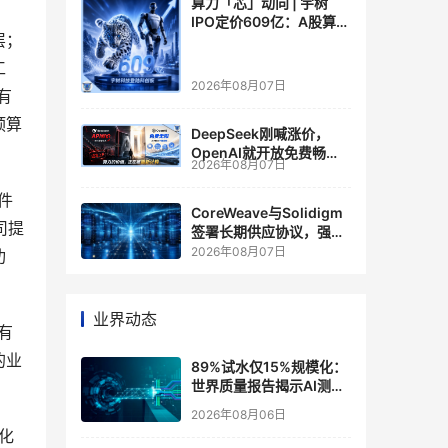
算力「芯」动向 | 宇树
IPO定价609亿：A股算力
层；
芯片供应链的狂欢与泡沫
工
2026年08月07日
有
预算
DeepSeek刚喊涨价，
OpenAI就开放免费畅
2026年08月07日
聊？大模型定价的平行宇
宙，同一天裂开了
软件
CoreWeave与Solidigm
司提
签署长期供应协议，强化
一体化人工智能云平台
2026年08月07日
功
业界动态
具有
的业
89%试水仅15%规模化：
世界质量报告揭示AI测
试"落地鸿沟"
2026年08月06日
拟化