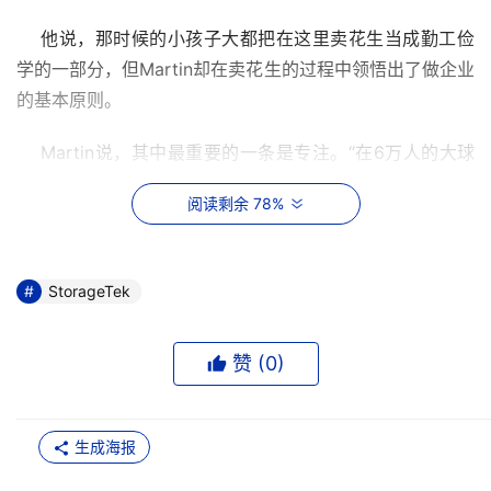
    他说，那时候的小孩子大都把在这里卖花生当成勤工俭
学的一部分，但Martin却在卖花生的过程中领悟出了做企业
的基本原则。
    Martin说，其中最重要的一条是专注。“在6万人的大球
场里，其他卖花生的小伙伴都被球场上光彩夺目的球星吸引
阅读剩余 78%
了，忘了自己是来干什么的。”
    如今，Martin也将这种卖花生的专注精神融入了
StorageTek
StorageTek公司的经营中。
    “公司只专著做一个业务，那就是存储。而一些竞争对手
赞 (
0
)
除存储外，同时还做其他的产品，如网络设备。” 
    当年万人大球场上，Martin学会通过每个人的眼神差异
生成海报
找到不同的需要。“非常有趣，球场上每个人的表情都是不