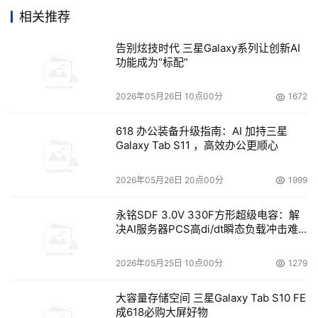
一样的。这让我意识到，相同口味相同包装相同容量的花
相关推荐
生，一定不能满足每个不同的人。”Martin说。 
告别炫技时代 三星Galaxy系列让创新AI
    同样，Martin批评一些竞争对手时说，“还有一些存储公
功能成为“标配”
司只是专注于存储领域中的一小块，主要是磁盘。这无疑不
能满足存储行业多元化的需求。” 
2026年05月26日 10点00分
1672
    当然，当年卖花生的小男孩最关注的还是现金流。“只有
618 办公装备升级指南：AI 加持三星
Galaxy Tab S11 ，高效办公更顺心
把钱放进了自己口袋里，我才会放心地离开。”这一条准则
始终贯穿于Martin几十年的职业生涯中。 
2026年05月26日 20点00分
1999
    准确地找到用户，并能够有针对性地给客户提供服务，
永铭SDF 3.0V 330F方形超级电容：解
这是Martin从卖花生的过程中获取的心得。 
决AI服务器PCS高di/dt瞬态负载冲击难
题
    他在施乐公司就职23年，最高职务是该公司最大的市场
2026年05月25日 10点00分
1279
运营部 -- 北美解决方案部的总裁。在那里，他不仅要面对
客户，而且还要主管市场营销、产品设计、客户服务、销售
大容量存储空间 三星Galaxy Tab S10 FE
成618必购大屏好物
及全球制造等业务。