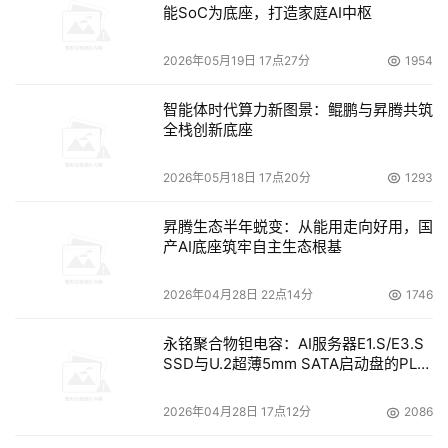
能SoC为底座，打造家庭AI中枢
自渡过难关。
2026年05月19日 17点27分
1954
    就是在这样的情形下，Martin成为了公司有史以来第四
位全球CEO。
智能体时代算力新图景：鲲鹏与昇腾共筑
全栈创新底座
    Martin任命的消息传出之后，公司的股票在随后几天里
继续下滑。分析师认为他在数据存储业务方面缺乏经验，而
2026年05月18日 17点20分
1293
且对于他第一次当首席执行官不以为然。
昇腾生态半年蜕变：从能用走向好用，国
    而公司内部对Martin的履任也存在一些阻力。
产AI底座筑牢自主生态根基
    在Martin就职后不久，一些董事会成员建议：应该在
2026年04月28日 22点14分
1746
440英亩的公司园区里靠近36号公路的地方，树立一块明显
永铭聚合物钽电容：AI服务器E1.S/E3.S
的公司标志牌。这样，驾车经过的人就可以知道公司所在的
SSD与U.2超薄5mm SATA启动盘的PLP
位置。另一个原因是太阳微系统公司（SUN）也有一块标志
电容选型分析
牌。
2026年04月28日 17点12分
2086