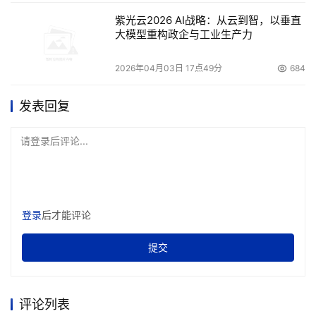
三把火激活现金流
紫光云2026 AI战略：从云到智，以垂直
大模型重构政企与工业生产力
    有了这次教训后，Martin开始发扬其严厉的作风，并逐
渐改变了StorageTek公司。
2026年04月03日 17点49分
684
    回忆起来，Martin说，自己主要做了几件事情，“首先就
发表回复
是降低成本”。
请登录后评论...
    在过去，StorageTek允许客户在订购磁带库时，不下正
式的公司采购订单。这样做的话客户会非常轻松地调节自己
的采购计划，但风险势必由StorageTek公司来承担。
Martin认为，这样会浪费许多人力、时间以及成本，这种做
登录
后才能评论
法随即被迅速叫停。
提交
    第二件事是人员调整。
    为了能达到“令行禁止的美妙境界”，Martin也对公司管理
评论列表