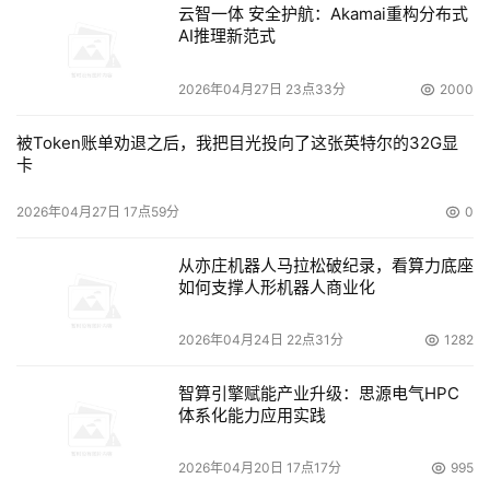
    2000年10月底，办公室人员汇报说这项工程将花费3万
云智一体 安全护航：Akamai重构分布式
美元。“不错，去做吧。”Martin回答。但是这个项目却没有
AI推理新范式
能够按期完成。 
2026年04月27日 23点33分
2000
    一位跟随Martin从施乐跳槽到StorageTek员工很震惊，
被Token账单劝退之后，我把目光投向了这张英特尔的32G显
他当时评价说：“看到一个公司的CEO要求完成某件事，结
卡
果却没有能够完成，真不可思议。公司没有进度安排。连一
点紧迫感都没有。” 
2026年04月27日 17点59分
0
    这项任务并最终于2001年6月份完成了，比原先的要求
从亦庄机器人马拉松破纪录，看算力底座
如何支撑人形机器人商业化
晚了好几个月。
2026年04月24日 22点31分
1282
    从Martin的角度看，这是一个“人们觉得自己可以不遵守
命令”的典型例子。
智算引擎赋能产业升级：思源电气HPC
体系化能力应用实践
    “令行禁止是一件美妙的事，”他补充道，“无政府主义则
是一件可怕的事。”
2026年04月20日 17点17分
995