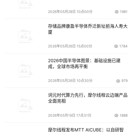
2026年05月28日 10点00分
1981
    Martin发现，尽管后来他面临的生意越来越复杂多变，
但是卖花生的原则一直很奏效。
存储品牌康盈半导体乔迁新址前海人寿大
厦
新官上任遭遇尴尬
2026年05月26日 15点00分
1784
    2000年7月，59岁的Martin离开被收购的施乐公司，空
降到StorageTek公司出任CEO。当时，StorageTek公司正
2026中国半导体图景：基础设施已建
成，全球市场再平衡
面临巨大的困境。 
    1999年第一季度，公司的9840磁带驱动器没有能够满足
2026年05月26日 10点30分
979
客户的需求，这直接导致了接下来一系列拙劣的收入预测。
词元时代算力先行，摩尔线程云边端产品
1999年10月，StorageTek公司称将裁员1750人，占员工总
全面亮相
数的20%。在此之前，由于磁带机产品出现的问题，已经宣
布了解雇500人的计划。
2026年05月19日 17点31分
1888
    由于没有找到有吸引力的买主，StorageTek公司决定独
摩尔线程发布MTT AICUBE：以自研智