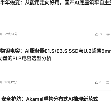
半年蜕变：从能用走向好用，国产AI底座筑牢自主
8日 22点14分
0
钽电容：AI服务器E1.S/E3.S SSD与U.2超薄5m
启动盘的PLP电容选型分析
8日 17点12分
0
 安全护航：Akamai重构分布式AI推理新范式