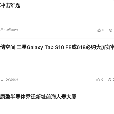
冲击难题
5日 10点00分
0
空间 三星Galaxy Tab S10 FE成618必购大屏好
8日 10点00分
0
康盈半导体乔迁新址前海人寿大厦