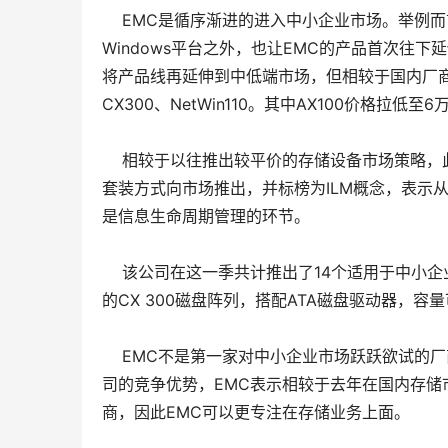
    EMC是循序渐进的进入中小企业市场。举例而言
Windows平台之外，也让EMC的产品首次往下
将产品线再延伸到中低端市场，但相较于国内厂商仍
CX300、NetWin110。其中AX100价格拉
    相较于以往推出较平价的存储设备市场策略
套装方式向市场推出，并标榜为ILM概念，表示
是信息生命周期管理的环节。 
    该公司在这一季共计推出了14个适用于中小
的CX 300磁盘阵列，搭配ATA磁盘驱动器，容量可
    EMC不是第一家对中小企业市场跃跃欲试的
司的竞争优势，EMC表示相较于去年在国内存储市
商，因此EMC可以更专注在存储业务上面。 