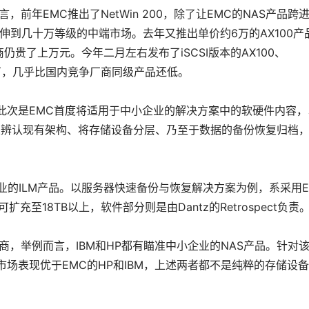
，前年EMC推出了NetWin 200，除了让EMC的NAS产品跨
延伸到几十万等级的中端市场。去年又推出单价约6万的AX100产
贵了上万元。今年二月左右发布了iSCSI版本的AX100、
低至6万，几乎比国内竞争厂商同级产品还低。 
，此次是EMC首度将适用于中小企业的解决方案中的软硬件内容，
从辨认现有架构、将存储设备分层、乃至于数据的备份恢复归档
企业的ILM产品。以服务器快速备份与恢复解决方案为例，系采用E
扩充至18TB以上，软件部分则是由Dantz的Retrospect负责
厂商，举例而言，IBM和HP都有瞄准中小企业的NAS产品。针对
场表现优于EMC的HP和IBM，上述两者都不是纯粹的存储设