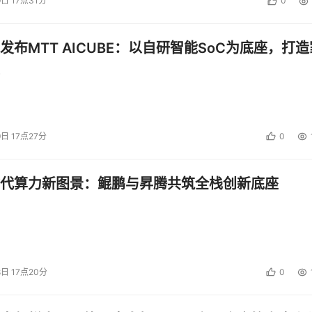
9日 17点31分
0
发布MTT AICUBE：以自研智能SoC为底座，打造
9日 17点27分
0
代算力新图景：鲲鹏与昇腾共筑全栈创新底座
8日 17点20分
0