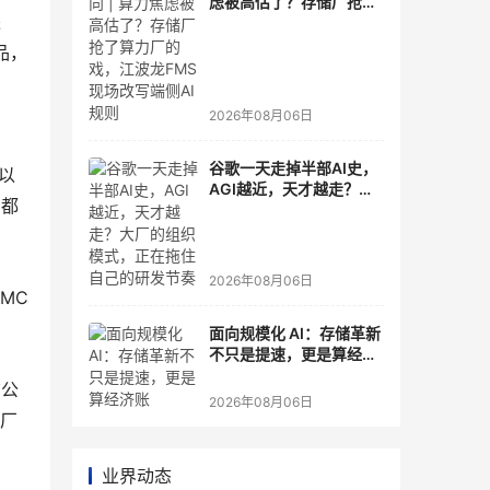
虑被高估了？存储厂抢了
进
算力厂的戏，江波龙FMS
现场改写端侧AI规则
品，
2026年08月06日
谷歌一天走掉半部AI史，
以
AGI越近，天才越走？大
，都
厂的组织模式，正在拖住
自己的研发节奏
2026年08月06日
MC
。
面向规模化 AI：存储革新
不只是提速，更是算经济
账
该公
2026年08月06日
备厂
业界动态