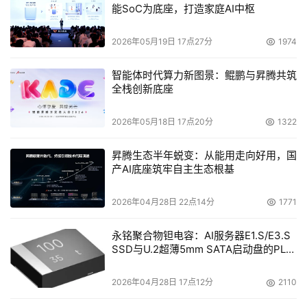
能SoC为底座，打造家庭AI中枢
根据实际需要进行自由选择。
2、由于采用了通过SRL、DCM、严格的按写顺序传
2026年05月19日 17点27分
1974
送、双收条确认、反向切换时的重置等技术，本方案可
以最大限度地保证主、备节点的数据一致性，同时支持
智能体时代算力新图景：鲲鹏与昇腾共筑
全栈创新底座
1+1、N+1和节点互备方式，满足用户的不同需求。
3、采用基于卷的VVR数据传输方式，每次传送的数据
2026年05月18日 17点20分
1322
量基本就是每次系统I/O的数据大小。这样可以得到最
昇腾生态半年蜕变：从能用走向好用，国
大的带宽利用率。
产AI底座筑牢自主生态根基
4、软硬件设备均采用全球领导性厂商，如异地容灾热
备软件采用的是全球容灾备份软件领域中排名第一的
2026年04月28日 22点14分
1771
VERITAS容灾备份软件，数据库核心存储采用是全球磁
永铭聚合物钽电容：AI服务器E1.S/E3.S
盘存储阵列领域中排名第一的浪潮 CX300 全光纤存储
SSD与U.2超薄5mm SATA启动盘的PLP
阵列，服务器采用SUN的小型机。顶级硬件产品的应用
电容选型分析
未瑞贝卡的业务系统带来了更高的安全性保障。
2026年04月28日 17点12分
2110