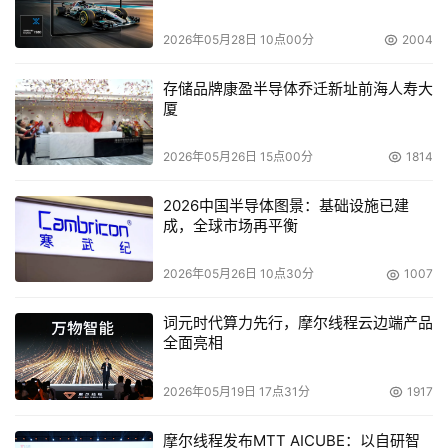
远程容灾切换。在该方案中，采用了SUN 440服务器、浪
2026年05月28日 10点00分
2004
潮CX300光纤阵列、光纤交换机和VERITAS容灾备份管理
软件。
存储品牌康盈半导体乔迁新址前海人寿大
厦
2026年05月26日 15点00分
1814
2026中国半导体图景：基础设施已建
成，全球市场再平衡
2026年05月26日 10点30分
1007
词元时代算力先行，摩尔线程云边端产品
瑞贝卡ERP系统异地容灾方案拓扑图
全面亮相
    方案的特点及优势：
2026年05月19日 17点31分
1917
1、本方案能够支持手动/自动信令容灾方案，用户可以
摩尔线程发布MTT AICUBE：以自研智