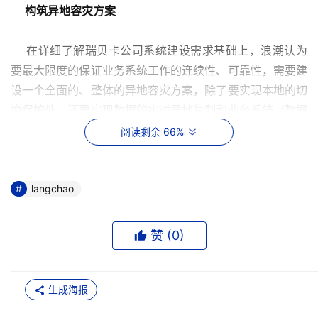
构筑异地容灾方案
    在详细了解瑞贝卡公司系统建设需求基础上，浪潮认为
要最大限度的保证业务系统工作的连续性、可靠性，需要建
设一个全面的、整体的异地容灾方案，除了要实现本地的切
换保护外，还要实现数据的实时异地复制和业务系统（数据
库和应用软件）的实时远程切换。浪潮认为，在新系统的建
阅读剩余 66%
设过程中，必须考虑如下几个问题： 
可用性问题：
langchao
如何保证系统连续稳定的运行，将是首要
的问题，数据的集中管理往往会导致某个中心数据库系统的
瘫痪，而导致整个业务的停顿，如何解决这个问题将是ERP
赞 (
0
)
系统发展的关键，也是ERP数据中心建设的第一步。
安全性问题：
随着竞争的不断加剧，业务部门要求更高
生成海报
的系统可用性，要求实现真正的异地容灾保护。因为一旦出