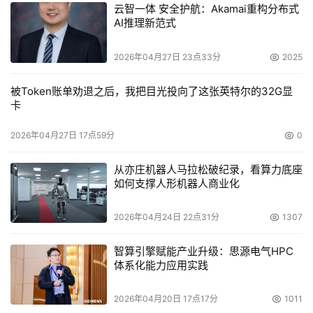
项目实施情况
云智一体 安全护航：Akamai重构分布式
AI推理新范式
    该方案目前已全部实施完毕。基于对中国企业用户需求
2026年04月27日 23点33分
2025
的深刻理解，依托国际化品质的信息存储产品，浪潮以合适
的成本让用户享受到业界领先的解决方案，使数据得到最大
被Token账单劝退之后，我把目光投向了这张英特尔的32G显
程度的保护，实现了最佳的投资保护模式。
卡
2026年04月27日 17点59分
0
本文来源于DOIT传媒，文章内容仅供参考，不构成投资建议。
从亦庄机器人马拉松破纪录，看算力底座
如何支撑人形机器人商业化
2026年04月24日 22点31分
1307
智算引擎赋能产业升级：思源电气HPC
体系化能力应用实践
2026年04月20日 17点17分
1011