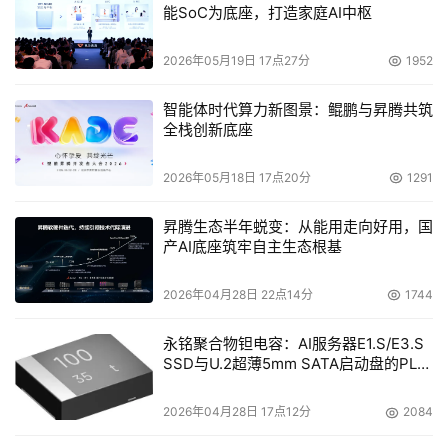
能SoC为底座，打造家庭AI中枢
取不同级别的冗余保护措施或选用不同技术特性的存储设
备。不同类型数据之间的关联程度不同，分类也将有助于进
2026年05月19日 17点27分
1952
一步明确存储结构和数据关系。 
智能体时代算力新图景：鲲鹏与昇腾共筑
全栈创新底座
    也可按照数据生命周期对数据进行分类，例如，可将数
据按照其生命周期分为: 当前数据(三个月内的业务数据)、
2026年05月18日 17点20分
1291
当年数据（三个月以上一年以内的业务数据）和历史数据
(一年以上的业务数据)。针对处于三个生命周期中不同阶段
昇腾生态半年蜕变：从能用走向好用，国
的数据，采取不同的管理方式。如提高当前数据的可靠性、
产AI底座筑牢自主生态根基
完善冗余机制、提高访问效率、控制数据规模；对于当年数
2026年04月28日 22点14分
1744
据，提供在线查询功能，降低存储设备安全及性能级别，不
再进行数据备份操作，从而降低设备成本和管理成本；对于
永铭聚合物钽电容：AI服务器E1.S/E3.S
历史数据，将保存在移动介质中，不提供生产系统上在线查
SSD与U.2超薄5mm SATA启动盘的PLP
电容选型分析
询功能，必要的时候可将历史数据进行非结构化处理，使其
查询功能不必依赖生产系统或上线测试环境。 
2026年04月28日 17点12分
2084