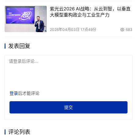
紫光云2026 AI战略：从云到智，以垂直
大模型重构政企与工业生产力
2026年04月03日 17点49分
683
发表回复
    将核心交易类业务数据存储于EMC8730(1)中。而
请登录后评论...
EMC8730(2)将作为EMC8730(1)的镜像(R2)，依靠EMC
的SRDF技术，实现两套存储之间的数据同步。当8730(1)
发生整机故障的时候，8730(2)可自动接管，从而提高核心
交易类业务数据的可靠性、完善数据容灾机制，为今后实施
登录
后才能评论
异地灾难备份打下良好的基础。 
提交
    增设一套大容量存储系统，如EMC CLARiiON系列。将
从8730(1)、8730(2)上迁出的次要及管理信息类业务数据
存入该存储系统，实现两类数据的分离。需要说明的是，
评论列表