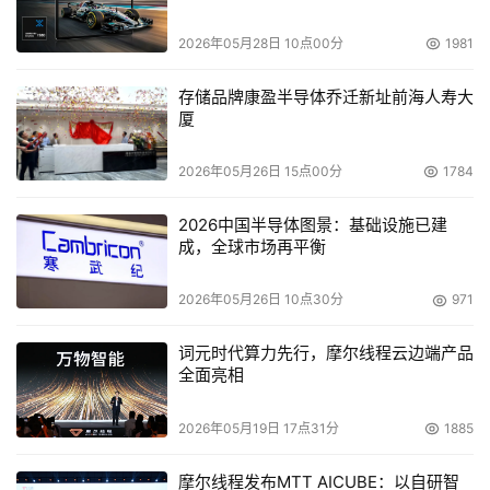
IBM ESS之中，数据的集中带来了数据风险的集中。在多数
2026年05月28日 10点00分
1981
应用系统中，处理器的冗余通过双主机集群机制提供;存储
链路的冗余通过每台主机双HBA通道卡、双主机-交换机I/O
存储品牌康盈半导体乔迁新址前海人寿大
光纤通道、双交换机以及多条存储?D交换机I/O光纤通道来
厦
提供。 
2026年05月26日 15点00分
1784
    但在存储系统端，没有完全独立的冗余设备提供灾难备
2026中国半导体图景：基础设施已建
份。在整个数据存储链上，端末的存储系统成为安全瓶颈。
成，全球市场再平衡
目前存储系统的安全性只能依靠存储系统本身的部件冗余，
而不具备设备冗余。 
2026年05月26日 10点30分
971
词元时代算力先行，摩尔线程云边端产品
    2．数据存储结构过于简单。其实从运行管理及资源控制
全面亮相
的角度，数据应按照以下几个方面进行分类，形成结构化数
据存储系统。将生产数据按照对应的业务重要性(核心系
2026年05月19日 17点31分
1885
统、重要系统、次要系统等)或业务类别(交易处理系统、渠
摩尔线程发布MTT AICUBE：以自研智
道系统、管理系统等)划分，有助于根据不同的数据类型采