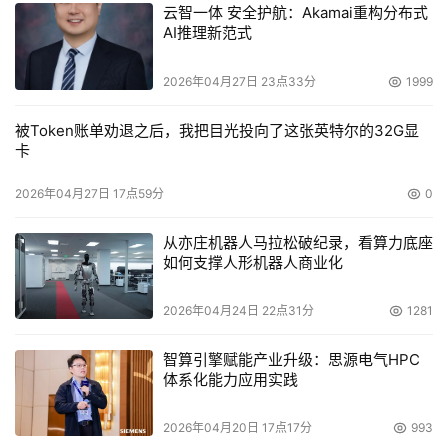
云智一体 安全护航：Akamai重构分布式
    按照数据生命周期进行管理，能够有效地控制在线数据
AI推理新范式
规模，提高生产数据访问效率，缩短或控制备份窗口，从而
提高应用系统运行的整体效率和效果。 
2026年04月27日 23点33分
1999
被Token账单劝退之后，我把目光投向了这张英特尔的32G显
 对存储架构 实施改造
卡
    第一阶段改造要按照数据对应的业务应用类型或重要性
2026年04月27日 17点59分
0
程度将其划分为三个层次：核心数据存储系统、管理/次要
从亦庄机器人马拉松破纪录，看算力底座
数据存储系统。实施这一目标可通过以下两个方案进行: 
如何支撑人形机器人商业化
    方案一（见图2）
2026年04月24日 22点31分
1281
智算引擎赋能产业升级：思源电气HPC
体系化能力应用实践
2026年04月20日 17点17分
993