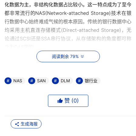
化数据为主，非结构化数据占比较小。这一特点成为了至今
都非常流行的NAS(Network-attached Storage)技术在银
行数据中心始终难成气候的根本原因。传统的银行数据中心
均采用主机直连存储模式(Direct-attached Storage)，无
论通过SCSI还是SSA串行协议，从存储架构的角度都可称
之为DAS架构。 
阅读剩余 79%
    随着银行业务的不断扩充和拓展，在国内银行日益庞大
的IT架构中，基于DAS模式的存储系统逐渐成为瓶颈。取而
代之的是基于SAN(Storage Area Network)----存储局域
NAS
SAN
DLM
银行业
网络架构。几年来，SAN在国内银行数据中心得到了充分的
应用，几乎达到了“无盘不SAN”的地步。SAN以其高性能、
赞 (
0
)
高可靠性、高扩展性、高可管理性为银行数据中心提高存储
应用与管理水平创造了条件。本文将针对银行数据中心利用
已具备的SAN平台，如何进一步对存储架构进行整合改造进
生成海报
行初步的分析探讨。 