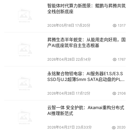
智能体时代算力新图景：鲲鹏与昇腾共筑
封包签章、传输加密与解密之效率。
全栈创新底座
9、App Center 提供众多可安装的应用程序，让 NAS 满足
2026年05月18日 17点20分
1317
可运行虚拟机与软件容器、执行本地/异地/云端备份、建立
云存储网关等诸多应用需求。
昇腾生态半年蜕变：从能用走向好用，国
产AI底座筑牢自主生态根基
威联通表示，TVS-675即将在电商平台上架，产品定价为
2026年04月28日 22点14分
1767
6299.00元。感兴趣的朋友可以关注一下。
永铭聚合物钽电容：AI服务器E1.S/E3.S
威联通位于上海的工厂，其全制程生产线均通过 ISO 
SSD与U.2超薄5mm SATA启动盘的PLP
9001 质量管理系统、ISO 14001 环境管理系统、ISO 
电容选型分析
45001 职业健康与安全管理系统，以及 ISO 27001 信息安
2026年04月28日 17点12分
2106
全管理系统等多项国际标准认证。随着中国自主科技的进
步，中国制造已然闻名全球，其可靠质量早已经得到国际一
云智一体 安全护航：Akamai重构分布式
AI推理新范式
致认可。
2026年04月27日 23点33分
2020