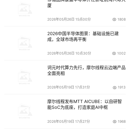
厦
入 Azure AD DS，IT 管理者便无需在本地端部署、管理域
控制器，更有效率地管理多台 NAS 的使用者与访问权限，
2026年05月26日 15点00分
1808
同时获得更大的扩展灵活性与部署便利性。
2026中国半导体图景：基础设施已建
6、QuLog Center 日志中心。以全新的使用接口提供图像
成，全球市场再平衡
化的数据统计图表，可将众多联机纪录和事件纪录统计排
名，让您迅速掌握重要的资统错误或资安风险信息，确
2026年05月26日 10点30分
1002
保 NAS 系统稳定与安全。QuLog Center 支持 Log 接收/
词元时代算力先行，摩尔线程云边端产品
传出功能，可将多台QNAP NAS 的 Log 汇集到某一
全面亮相
台 QuLog Center 集中管理。
2026年05月19日 17点31分
1913
7、拥有QuFirewall 防火墙。支持 IPv6 环境，可
为 NAS 设定防火墙允许/禁止规则来过滤特定封包，并支
摩尔线程发布MTT AICUBE：以自研智
能SoC为底座，打造家庭AI中枢
持 GeoIP 功能，允许/禁止来自特定国家的 IP 存取，达到
网络安全。
2026年05月19日 17点27分
1968
8、支持 AES-NI 硬件加速，可提升 SMB 3 传输协议中的