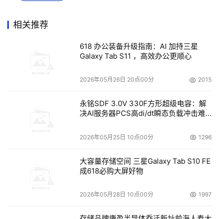
3、支持主存储器读取快取 (L1 ARC)、SSD 读取快取 (L2 
ARC)，以及 ZFS 意图日志 (ZFS Intent Log，ZIL) 加速同
相关推荐
步写入动作 (Synchronous transaction)，性能大幅度提
618 办公装备升级指南：AI 加持三星
升。
Galaxy Tab S11 ，高效办公更顺心
4、支持WORM自动触发。WORM一次写入多次读取，可避
2026年05月26日 20点00分
2015
免保存数据被变更。建立 WORM共享文件夹后，该文件夹
的数据只能写入，无法被删除、修改或覆盖，确保存盘的完
永铭SDF 3.0V 330F方形超级电容：解
决AI服务器PCS高di/dt瞬态负载冲击难
整性。
题
2026年05月25日 10点00分
1296
5、支持虚拟机动态迁移。Virtualization Station 3.5 支持
虚拟机动态迁移 (Live Migration)，当 NAS 需要升级固件
大容量存储空间 三星Galaxy Tab S10 FE
或硬件配件时，虚拟机的服务可动态移转至另一
成618必购大屏好物
台 NAS 上，确保服务持续，维持企业应用正常运行和运作
弹性。
2026年05月28日 10点00分
1997
5、可将 NAS 加入 Azure AD DS。将 QuTS hero NAS 加
存储品牌康盈半导体乔迁新址前海人寿大