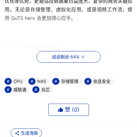
优化等优势，更能适应数据量日益庞大、复杂的商务关键应
用。无论是存储管理、虚拟化应用、或是视频工作流，使
用 QuTS hero 会更加得心应手。
QuTS hero操作系统亮点：
阅读剩余 64%
1、区块层级 (Block-based) 在线重复数据删除 (Inline 
Data Deduplication)、压缩 (Inline Compression) 与 压
实 (Inline Compaction) 技术，节省空间占用，数据传输更
CPU
NAS
存储管理
信息安全
快速；也有助于延长 SSD 使用寿命。
威联通
兆芯
2、单一共享文件夹空间可以高达 1 PB 容量。ZFS 原生的
赞 (
0
)
强大 RAID 功能以及灵活的存储池架构，支持 Triple 
Parity 与Triple Mirror 等高级磁盘阵列大幅提升数据保护
的安全等级。
生成海报