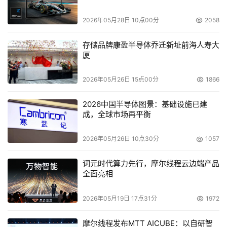
2026年05月28日 10点00分
2058
    “这是款理想的工业级别平板电脑PANEL1150-675可以应
用于工业或者商业项目中，比如交通运输系统，自动化生产
存储品牌康盈半导体乔迁新址前海人寿大
系统，人机介面控制，销售现场，多媒体终端机等”，工业
厦
自动化事业部产品经理Alex Hsueh介绍说，“而且，所有来
自艾讯科技的工业级平板电脑提供都将是高可靠性高灵活性
2026年05月26日 15点00分
1866
的工业级产品”。
2026中国半导体图景：基础设施已建
成，全球市场再平衡
    用户可根据选型要求或应用，自由选择不同的配置，比
如触摸屏选项，（薄）CD-ROM选项，PCI/ISA扩展同样可
2026年05月26日 10点30分
1057
选。其他选项还包括数据输出输入卡，多口通讯卡以及视频
词元时代算力先行，摩尔线程云边端产品
接收卡以支持相适应的应用。艾讯科技的工业平板电脑是专
全面亮相
为工厂自动化，工业机械，运输等设计以适应苛刻的工业环
境。
2026年05月19日 17点31分
1972
摩尔线程发布MTT AICUBE：以自研智