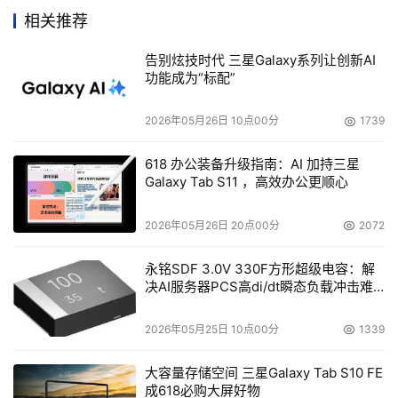
业平板电脑PANEL1150-675是一款功能齐备高成效的工业
相关推荐
人机介面控制器。
告别炫技时代 三星Galaxy系列让创新AI
功能成为“标配”
    PANEL1150-675免费送客户3”屏-----配备的是15.1” TFT 
高亮度电阻式触摸屏，而市场售价与带12”显示器的同类产
2026年05月26日 10点00分
1739
品持平。不难发现艾讯科技在04年下半年度的又一款经典
级产品，将带给市场新一轮惊喜。
618 办公装备升级指南：AI 加持三星
Galaxy Tab S11 ，高效办公更顺心
    PANEL1150-675的铝质前面板符合NEMA4工业标准，
2026年05月26日 20点00分
2072
采用超薄外形设计。为了满足用户灵活扩充的需求，
PANEL1150-675提供了2个PCI扩展槽或ISA扩展槽。内建8
永铭SDF 3.0V 330F方形超级电容：解
决AI服务器PCS高di/dt瞬态负载冲击难
通道DIO控制器方便使用者进行数位测算，而不需要通过
题
DIO卡即可控制PANEL1150-675的此系统。在增强人性化
2026年05月25日 10点00分
1339
系统方面，此产品提供可靠性高的耐用型触摸屏和2个标准
USB接口。除此之外，内建超薄型软驱及CD-ROM（可
大容量存储空间 三星Galaxy Tab S10 FE
选）可进行简单数据库的更新。
成618必购大屏好物