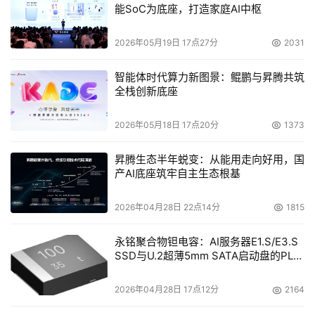
能SoC为底座，打造家庭AI中枢
2026年05月19日 17点27分
2031
智能体时代算力新图景：鲲鹏与昇腾共筑
全栈创新底座
2026年05月18日 17点20分
1373
昇腾生态半年蜕变：从能用走向好用，国
产AI底座筑牢自主生态根基
2026年04月28日 22点14分
1815
永铭聚合物钽电容：AI服务器E1.S/E3.S
SSD与U.2超薄5mm SATA启动盘的PLP
电容选型分析
2026年04月28日 17点12分
2164