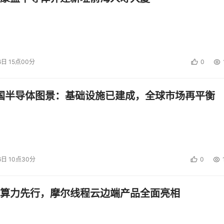
6日 15点00分
0
中国半导体图景：基础设施已建成，全球市场再平衡
6日 10点30分
0
算力先行，摩尔线程云边端产品全面亮相