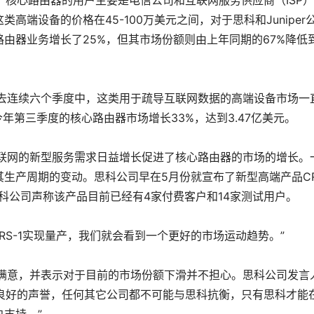
。核心路由器的用户主要是电信公司和互联网服务供应商（ISP
端设备的价格在45-100万美元之间，对于思科和Juniper
由器业务增长了25%，但其市场份额则由上年同期的67%降低
连续六个季度中，这类用于疏导互联网数据的高端设备市场一
，今年第三季度的核心路由器市场增长33%，达到3.47亿美元。
网的新型服务需求日益增长促进了核心路由器的市场的增长。
生产周期的变动。思科公司早在5月份就宣布了新型高端产品CR
科公司声称该产品目前已经有4家付费客户和14家测试用户。
为，“一旦CRS-1实现量产，我们就会看到一个更好的市场运动趋势。”
意，并表示对于目前的市场份额下滑并不担心。思科公司发言
中拥有良好的声誉，任何其它公司都不可能与思科抗衡，只有思科才能