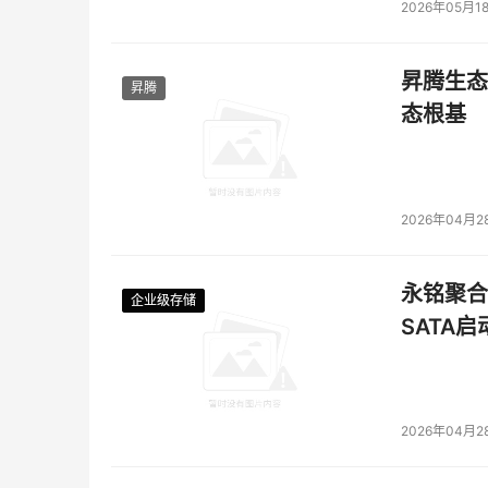
2026年05月1
昇腾生态
昇腾
态根基
2026年04月2
永铭聚合物
企业级存储
企业级存储
企业级存储
企业级存储
SATA
2026年04月2