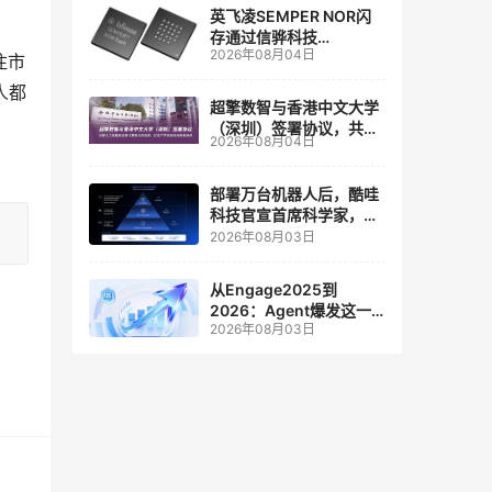
英飞凌SEMPER NOR闪
存通过信骅科技
2026年08月04日
AST2700 BMC认证，全
注市
面强化其数据中心服务器
人都
管理
超擎数智与香港中文大学
（深圳）签署协议，共建
2026年08月04日
人工智能和边缘计算联合
实验室
部署万台机器人后，酷哇
科技官宣首席科学家，要
让世界模型交付生产力
2026年08月03日
从Engage2025到
2026：Agent爆发这一
2026年08月03日
年，AI CRM 走到哪了