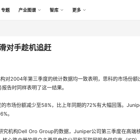
专题
产业图谱
智库
更多
下滑对手趁机追赶
构对2004年第三季度的统计数据均一致表明，思科的市场份额
务报告时同样表明了这一结果。
度的市场份额减少至58%，比上年同期的72%有大幅回落。Junipe
6%。
ell Oro Group的数据，Juniper公司第三季度在高端