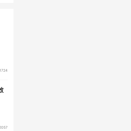
1724
效
2057