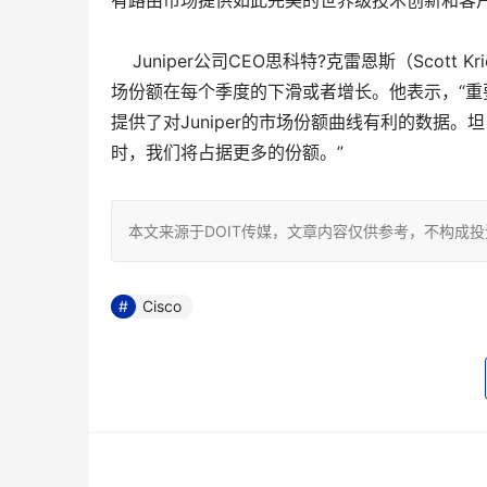
有路由市场提供如此完美的世界级技术创新和客户
Juniper公司CEO思科特?克雷恩斯（Scott 
场份额在每个季度的下滑或者增长。他表示，“重
提供了对Juniper的市场份额曲线有利的数据
时，我们将占据更多的份额。”
本文来源于DOIT传媒，文章内容仅供参考，不构成
Cisco