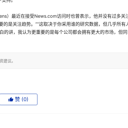
支持。”
Kriens）最近在接受News.com访问时也曾表示，他并没有过多关
要的是关注趋势。”“这取决于你采用谁的研究数据，但几乎所有
。坦白的讲，我认为更重要的是每个公司都会拥有更大的市场，但同
投资建议。
赞 (
0
)