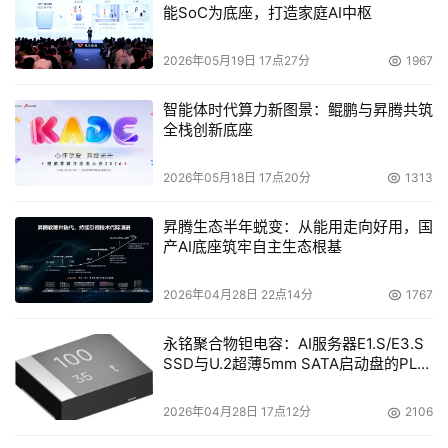
能SoC为底座，打造家庭AI中枢
个重点推广的产品。借助NOBS，员工可以通过任何一台带
浏览器的移动设备，例如手提电话，轻松地接入公司内联网
2026年05月19日 17点27分
1967
存取信息，这不但增加了员工的工作效率，最重要是令企业
从信息科技投资中获得更多价值。」群柏数码高级系统顾问
智能体时代算力新图景：鲲鹏与昇腾共筑
莫颂舜说。
全栈创新底座
2026年05月18日 17点20分
1313
积极开拓新市场
昇腾生态半年蜕变：从能用走向好用，国
现时群柏代理的部份产品，已占香港市场份额的九成以
产AI底座筑牢自主生态根基
上，成立的三年间，亦在中国多个主要城市包括北京、上
海、广州、深圳及成都设立据点，而且每年的销售额均有高
2026年04月28日 22点14分
1767
达百分之五十以上的高速增长，业务发展非常迅速。展望未
永铭聚合物钽电容：AI服务器E1.S/E3.S
来，群柏会朝甚么方向发展？范岚说：「本着群柏一贯的精
SSD与U.2超薄5mm SATA启动盘的PLP
神，我们将不断引入行业内之技术领先产品，为客户提供最
电容选型分析
贴身及先进的网络方案。我们亦会继续努力开拓及扩大整个
2026年04月28日 17点12分
2106
网络系统的市场，与渠道伙伴及客户一同成长。」