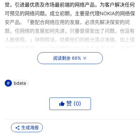
觉，引进最优质及市场最前端的网络产品，为客户解决任何
可预见的网络问题。成立初期，主要是代理NOKIA的网络保
安产品。「要配合网络应用的发展，必须先解决保安的问
题，任网络的发展如何先进，只要是保安出了问题，也没有
人敢使用。」钟明辉说。结果他们的眼光落点准确，加上强
势的市场策略，令当时代理的NOKIA产品大受欢迎，产品在
内地及香港市场份额也高速提升。
阅读剩余 66%
保安系统取得成功之后，群柏数码并没有停下步伐。保
安系统成熟后，网络使用量将会大增，企业需要同时面对内
bdata
部及外部网络资源分配的问题。用户的不断增加也令流量应
用不能满足他们的需求，更换服务器以应付需求只能解决暂
赞 (
0
)
时的应用问题，而且也大幅增加了成本。PACKETEER就是
我们看准的产品以解决以上两个主流的问题。
生成海报
PACKETEER的产品能够根据客户的实际需要去分析应用