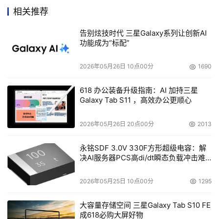
对业务的重要性，从而控制及管理网络流量，确保对业务较
相关推荐
重要的应用能获配足够的带宽，并监察网络内各应用对带宽
告别炫技时代 三星Galaxy系列让创新AI
的占用情况，从而使业务的运作更有效率。
功能成为“标配”
此外，随着企业不断扩大，移动办公的重要性也越来越
2026年05月26日 10点00分
1690
高。时间、地点和使用的设备不但局限了员工和商务人员工
作的自由度，也限制了他们的工作效率和生产力。传统的
618 办公装备升级指南：AI 加持三星
Galaxy Tab S11 ，高效办公更顺心
IPSec VPN 已经不能满足实际的需要，NOKIA的NSAS安全
接入系统正好填补了这个需求空间，让员工、合作伙伴和客
2026年05月26日 20点00分
2013
户可以在任何时间，任何地点，利用任何设备安全地接入公
司的内联网。可是同一时间远程接入也引申出另一个保安的
永铭SDF 3.0V 330F方形超级电容：解
决AI服务器PCS高di/dt瞬态负载冲击难
关键问题，就是接入者的身份确认。RSA 的身份认证技术
题
提供了一个安全又简单的方法去取代静态密码，确保只有授
2026年05月25日 10点00分
1295
权的用户才能登入内联网存取企业信息，避免在防火墙外出
现电子保安漏洞而导致严重损失。
大容量存储空间 三星Galaxy Tab S10 FE
成618必购大屏好物