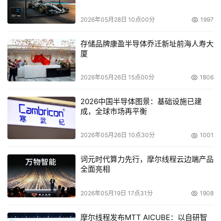
其次不可忽略的就是存储(STORAGE)产品?存储也属于是
2026年05月28日 10点00分
1997
业务安全很重要的一部份，而网络安全也只是业务安全的其
中一部份而已。 2004年开始群柏将集中火力推广腾保这条
存储品牌康盈半导体乔迁新址前海人寿大
产品线。群柏数码的销售总监更表示：「其实腾保的品牌在
厦
美国及欧洲都是首屈一指的大品牌，也是基于用户的需求，
我们就主动联络腾保，另一方面，而腾保也看中了群柏的在
2026年05月26日 15点00分
1806
渠道和市场覆盖的实力，这就速成了我们两家公司的合
2026中国半导体图景：基础设施已建
作。」我们群柏的宗旨「群柏是国内产品的先锋者，将最好
成，全球市场再平衡
的产品带给顾客，达到三赢的局面，客户赢，产品赢，厂家
赢！」
2026年05月26日 10点30分
1001
未来的商机
词元时代算力先行，摩尔线程云边端产品
全面亮相
「随着远程接入技术的发展再加上3G服务的推出，我们
2026年05月19日 17点31分
1908
预见到流动工作间将带来商机，因此NOKIA ONE
BUSINESS SOLUTION (NOBS) 将会是我们今年度其中一
摩尔线程发布MTT AICUBE：以自研智