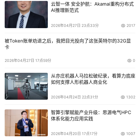
云智一体 安全护航：Akamai重构分布式
AI推理新范式
谈到群柏的致胜之道，范岚信心十足表示：「现时群柏已
是网络产品的金牌代理商，我们是众多海外网络产品及方案
2026年04月27日 23点33分
2017
供货商进入中国市场的重要桥梁。成立以来，我们得到了供
货商，渠道伙伴及客户的大力推崇，很多人一想起网络系
被Token账单劝退之后，我把目光投向了这张英特尔的32G显
卡
统，便会想起群柏，这已是我们的优势。而且，我们将不停
向前，利用专业的技术及完善的服务，继续为客户服务。」
2026年04月27日 17点59分
0
从亦庄机器人马拉松破纪录，看算力底座
本文来源于DOIT传媒，文章内容仅供参考，不构成投资建议。
如何支撑人形机器人商业化
2026年04月24日 22点31分
1302
智算引擎赋能产业升级：思源电气HPC
体系化能力应用实践
2026年04月20日 17点17分
1007