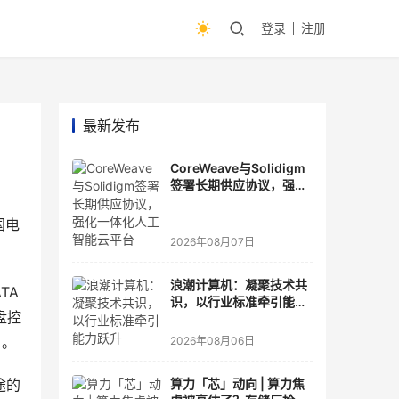
登录
注册
最新发布
CoreWeave与Solidigm
签署长期供应协议，强化
一体化人工智能云平台
国电
2026年08月07日
浪潮计算机：凝聚技术共
TA 
识，以行业标准牵引能力
盘控
跃升
。 
2026年08月06日
途的
算力「芯」动向 | 算力焦