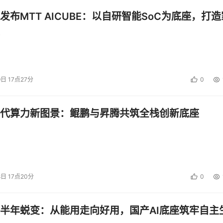
发布MTT AICUBE：以自研智能SoC为底座，打造
9日 17点27分
0
代算力新图景：鲲鹏与昇腾共筑全栈创新底座
8日 17点20分
0
半年蜕变：从能用走向好用，国产AI底座筑牢自主