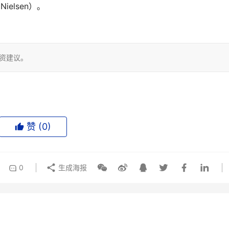
lsen）。 

投资建议。
赞 (
0
)
0
生成海报