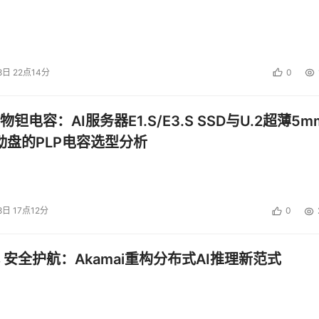
8日 22点14分
0
钽电容：AI服务器E1.S/E3.S SSD与U.2超薄5m
启动盘的PLP电容选型分析
8日 17点12分
0
 安全护航：Akamai重构分布式AI推理新范式