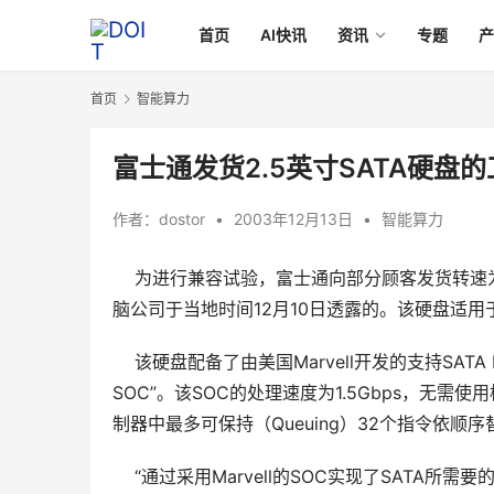
首页
AI快讯
资讯
专题
首页
智能算力
富士通发货2.5英寸SATA硬盘
作者：
dostor
•
2003年12月13日
•
智能算力
为进行兼容试验，富士通向部分顾客发货转速为54
脑公司于当地时间12月10日透露的。该硬盘适
    该硬盘配备了由美国Marvell开发的支持SATA Exten
SOC”。该SOC的处理速度为1.5Gbps，无需使
制器中最多可保持（Queuing）32个指令依顺序
    “通过采用Marvell的SOC实现了SATA