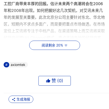
工控厂商带来丰厚的回报。估计未来两个高潮将会在2006
年和2008年出现。如何把握好这几次契机，对艾讯未来几
年的发展至关重要。此次北京分公司主要针对东北、华北地
区，短期内不求点多面广，而是要把重点市场做透。在市场
定位上艾讯将专注于中档产品，在渠道策略上而艾讯将采取
经销商代理(All Channel)模式，重点支持各地的经销商客
户。
阅读剩余 20%
过去，艾讯科技在国内市场曾有一席之地。尽快将所占
的市场份额提高到一个正常水平，显然是艾讯当前的最为迫
axiomtek
切的需求，重新找到并维护艾讯在内地曾有的伙伴关系，将
是其今年的重要工作。要想得到艾讯的服务及产品信息，请
赞 (
0
)
致电021-54963090*T专员或Email:
info@axiomtek.net.cn 同时登陆www.axiomtek.cn同样可
以呈现各项信息。
生成海报