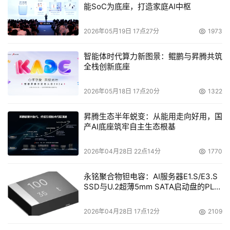
能SoC为底座，打造家庭AI中枢
2026年05月19日 17点27分
1973
智能体时代算力新图景：鲲鹏与昇腾共筑
全栈创新底座
2026年05月18日 17点20分
1322
昇腾生态半年蜕变：从能用走向好用，国
产AI底座筑牢自主生态根基
2026年04月28日 22点14分
1770
永铭聚合物钽电容：AI服务器E1.S/E3.S
SSD与U.2超薄5mm SATA启动盘的PLP
电容选型分析
2026年04月28日 17点12分
2109