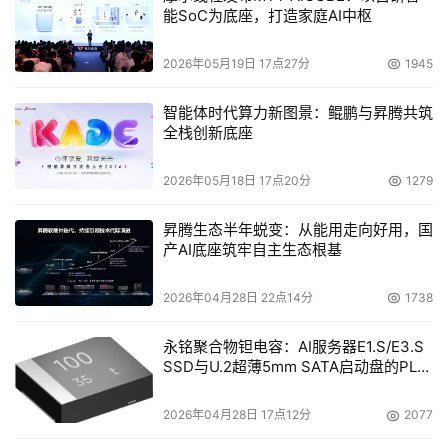
能SoC为底座，打造家庭AI中枢
2026年05月19日 17点27分
1945
智能体时代算力新图景：鲲鹏与昇腾共筑
全栈创新底座
2026年05月18日 17点20分
1279
昇腾生态半年蜕变：从能用走向好用，国
产AI底座筑牢自主生态根基
2026年04月28日 22点14分
1738
永铭聚合物钽电容：AI服务器E1.S/E3.S
SSD与U.2超薄5mm SATA启动盘的PLP
电容选型分析
2026年04月28日 17点12分
2077