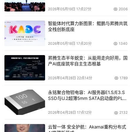
    HP OpenView Storage Area Manager的硬件架构是由
2026年05月19日 17点27分
2006
网桥、管理服务器、被管理的主机、管理客户端组成的，软
智能体时代算力新图景：鲲鹏与昇腾共筑
件体系则包括了Storage Node Manager、Storage 
全栈创新底座
Builder、Storage Optimizer、Storage Accountant、
Storage Allocater等涉及容量、性能、设备、计量、计
2026年05月18日 17点20分
1340
费、访问控制等多项功能的管理工具。而且HP OpenView 
昇腾生态半年蜕变：从能用走向好用，国
Storage Area Manager所构建的模块化体系结构能够让用
产AI底座筑牢自主生态根基
户单独操作，并可根据应用环境任意组合管理工具，在无缝
集成、中央控制的环境下实施部署。 
2026年04月28日 22点14分
1789
    HP OpenView Storage Area Manager所要达成的目标
永铭聚合物钽电容：AI服务器E1.S/E3.S
就是存储系统的自动化（Automation）、预防性
SSD与U.2超薄5mm SATA启动盘的PLP
电容选型分析
（Provisioning）以及生命周期数据管理（lifecycle data 
2026年04月28日 17点12分
2132
management）。从而帮助企业用户提高系统服务水平、降
低存储管理复杂性、减少重复劳动、提高工作效率；通过简
云智一体 安全护航：Akamai重构分布式
便、透明的模块化管理模式，对海量数据、存储系统保持高