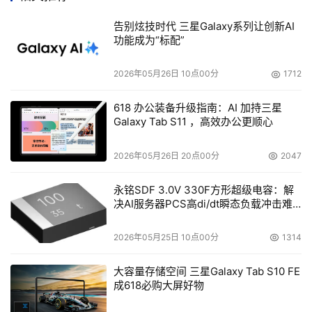
界公认标准，并吸收了新出现的存储管理接口规范
告别炫技时代 三星Galaxy系列让创新AI
（Storage Management Interface Specification，
功能成为“标配”
SMIS），具备了真正的整体平台开放性。 
2026年05月26日 10点00分
1712
    HP OpenView Storage Area Manager包含有存储区域
618 办公装备升级指南：AI 加持三星
管理、数据保护、高可用性、虚拟存储等多种解决方案，并
Galaxy Tab S11 ，高效办公更顺心
利用先天的技术优势将硬件层、软件层、服务层进行无缝集
成，使用户通过统一的平台、简单的操作便能够完成对存储
2026年05月26日 20点00分
2047
资源、基础设施的自动化、智能化的管理。它还能够兼容其
他厂商设备，在分布式环境中管理磁带和磁盘、直接连接存
永铭SDF 3.0V 330F方形超级电容：解
决AI服务器PCS高di/dt瞬态负载冲击难
储和网络连接存储。其中央管理控制台可以使企业的系统管
题
理员在实现资源和成本极优化的同时有效地监控存储和存储
2026年05月25日 10点00分
1314
服务的可用性、性能、应用、成本和增长。此外，HP 
OpenView Storage Area Manager 还可使系统管理员自定
大容量存储空间 三星Galaxy Tab S10 FE
义、监控和测量存储服务级别，进而保证企业用户系统的服
成618必购大屏好物
务质量并提高存储系统投资的价值。 