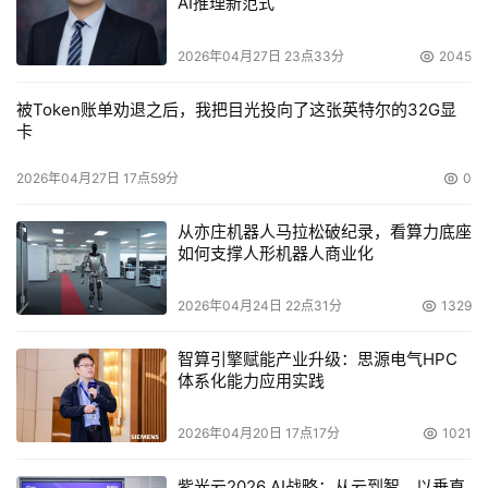
AI推理新范式
度的扩展性和灵活性，以最大程度保护用户的现有整体投资
和优化设备。 
2026年04月27日 23点33分
2045
    HP OpenView Storage Area Manager是与网络管理无
被Token账单劝退之后，我把目光投向了这张英特尔的32G显
卡
缝集成的一体化的产品，包含有200多个存储专利，多样化
的存储虚拟模式，可以支持目前市场上75%以上的存储产
2026年04月27日 17点59分
0
品，是目前极具特色的集成了硬件控制技术的存储管理解决
方案。 
从亦庄机器人马拉松破纪录，看算力底座
如何支撑人形机器人商业化
2026年04月24日 22点31分
1329
本文来源于DOIT传媒，文章内容仅供参考，不构成投资建议。
智算引擎赋能产业升级：思源电气HPC
体系化能力应用实践
2026年04月20日 17点17分
1021
紫光云2026 AI战略：从云到智，以垂直