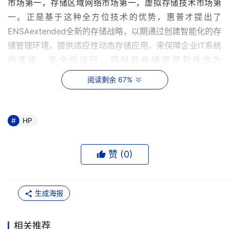
市场第一，存储区域网络市场第一，虚拟存储技术市场第
一。正是基于这种全方位技术的优势，惠普才提出了
ENSAextended全新的存储战略，以期通过创建智能化的存
储管理环境，提供适应性动态存储应用，来保障企业IT系统
的连续、安全的运行。同时将存储管理软件作为
ENSAextended的发展重点之一，把在网络管理中享有盛誉
阅读剩余 67%
的OpenView进行了全面升级和重新规划，使之成为连接硬
件层和服务层的强韧纽带??HP OpenView Storage Area 
Manager (OV SAM)。 
HP
    ENSAextended的最终目标是将存储作为公用的基础设
赞 (
0
)
施，提供随时随地的存储服务。因此，HP OpenView 
Storage Area Manager都遵循了存储网络行业协会
（Storage Networking Industry Association ，SNIA）共
生成海报
享存储模型（Shared Storage Model，SSM）和桌面管理
任务组（Desktop Management Task Force，DMTF）公
相关推荐
共信息模型（Common Information Model，CIM）等业