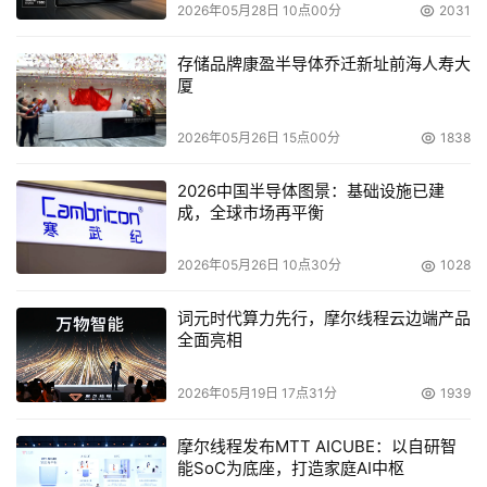
2026年05月28日 10点00分
2031
    HP OpenView Storage Area Manager 的这种软、硬件
存储品牌康盈半导体乔迁新址前海人寿大
架构立体化管理模式，使服务器机群、网络系统、存储系统
厦
三方能够进行动态的交互协作，将存储设备和系统管理从专
用的、直接连接状态转移到一个连网的（或对等的）环境
2026年05月26日 15点00分
1838
中，从而获得对二者的控制权，达到直连状态下所无法达到
2026中国半导体图景：基础设施已建
的存储资源共享。同时，将运行在不同的平台上和驻留在分
成，全球市场再平衡
散地理位置上的网络连接存储 (NAS) 和存储区域网络 
(SAN)都统一到了同一个管理平台下，完全集成和兼容整个
2026年05月26日 10点30分
1028
基础设施管理系统。HP OpenView Storage Area 
Manager为用户提供的不再是孤立的、单点视图，而是基于
词元时代算力先行，摩尔线程云边端产品
全面亮相
整个基础设施和所有企业服务来管理、监控和查看存储及存
储服务，帮助用户了解存储系统对整个 IT平台和服务质量
2026年05月19日 17点31分
1939
的影响，寻找到存储与应用需求之间的极佳节点。 
摩尔线程发布MTT AICUBE：以自研智
三、完善的软件体系
能SoC为底座，打造家庭AI中枢