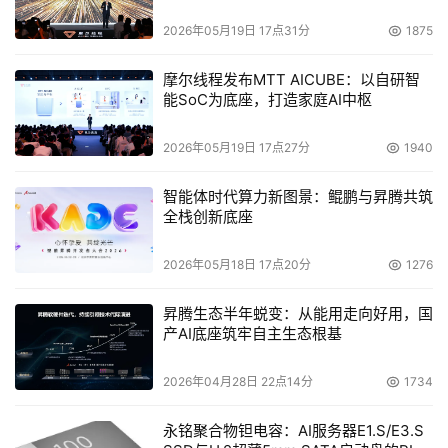
2026年05月19日 17点31分
1875
摩尔线程发布MTT AICUBE：以自研智
能SoC为底座，打造家庭AI中枢
2026年05月19日 17点27分
1940
智能体时代算力新图景：鲲鹏与昇腾共筑
全栈创新底座
2026年05月18日 17点20分
1276
昇腾生态半年蜕变：从能用走向好用，国
产AI底座筑牢自主生态根基
2026年04月28日 22点14分
1734
永铭聚合物钽电容：AI服务器E1.S/E3.S