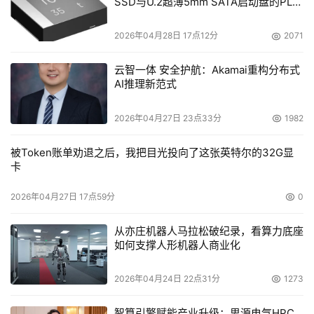
SSD与U.2超薄5mm SATA启动盘的PLP
电容选型分析
2026年04月28日 17点12分
2071
云智一体 安全护航：Akamai重构分布式
AI推理新范式
2026年04月27日 23点33分
1982
被Token账单劝退之后，我把目光投向了这张英特尔的32G显
卡
2026年04月27日 17点59分
0
从亦庄机器人马拉松破纪录，看算力底座
如何支撑人形机器人商业化
2026年04月24日 22点31分
1273
智算引擎赋能产业升级：思源电气HPC