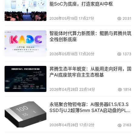
邮件。也就是说用户无需创建文件夹对邮件进行分类管理。
能SoC为底座，打造家庭AI中枢
其它的功能也同样使用搜索技术来完成。电子邮件的效率可
2026年05月19日 17点27分
2031
通过搜索得以提高。因此，本公司推出电子邮件服务是非常
自然的”。 
智能体时代算力新图景：鲲鹏与昇腾共筑
全栈创新底座
    该公司进一步做出如下解释。“Google的使命为整理全球
的信息，使其可以被广泛使用。电子邮件中包括许多人的重
2026年05月18日 17点20分
1373
要信息，但是要取出这些信息却非常困难。我们认为本公司
昇腾生态半年蜕变：从能用走向好用，国
的服务可以为此做出贡献”。 
产AI底座筑牢自主生态根基
    也就是说，Gmail是一项大量使用该公司搜索技术的服
2026年04月28日 22点14分
1814
务。广告显示、邮件的自动分类、包括过滤垃圾邮件的功能
均为通过该公司的一系列技术实现的。通过使用该公司的基
永铭聚合物钽电容：AI服务器E1.S/E3.S
SSD与U.2超薄5mm SATA启动盘的PLP
本技术－搜索，诞生了这种名为“可搜索的Web邮件”（该公
电容选型分析
司）的非常方便的服务。 
2026年04月28日 17点12分
2163