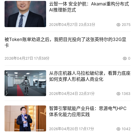
    最近，Google相继发表了几项新服务。比如可以搜索指
云智一体 安全护航：Akamai重构分布式
AI推理新范式
定地区信息的“Google Local”、用户可以得到自己所关心的
全部问题的搜索结果的“Personalized Web Search”，另
2026年04月27日 23点33分
2075
外，该公司还开始在首页上提供商品搜索站点“Froogle”。 
被Token账单劝退之后，我把目光投向了这张英特尔的32G显
    上述服务均为该公司基本技术的应用。因此，可以说
卡
Gmail也同样是该公司基本技术应用的进一步延伸。顺便说
2026年04月27日 17点59分
0
一下，根据美国媒体的报道，Gmail向每个用户提供1GB保
存容量的使用成本在2美元以下。在服务中加入广告也是为
从亦庄机器人马拉松破纪录，看算力底座
了收回成本。这种经营手法也与现有的服务相同。 
如何支撑人形机器人商业化
2026年04月24日 22点31分
1363
Google的目的及社会责任
智算引擎赋能产业升级：思源电气HPC
    目前有传言说，Google将在年内、快的话甚至将在几个
体系化能力应用实践
月内上市（其总市值有望创下IT泡沫崩溃后的新纪录）。众
多分析人士均认为，最近该公司不停地增加服务、向门户网
2026年04月20日 17点17分
1042