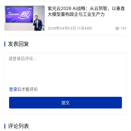
站靠拢，其目的就是为上市做准备。此次推出Gmail的战略
紫光云2026 AI战略：从云到智，以垂直
意图就是争取竞争对手--美国Yahoo!和美国微软的MSN服
大模型重构政企与工业生产力
务的用户。 
2026年04月03日 17点49分
731
    但是，笔者总感觉这并不是该公司的真正目的。Google
向来以智力而不是商业手段致胜。这样的团体给人的印象一
发表回复
直是：以实现自己的精彩点子为乐趣。笔者认为这才是该公
请登录后评论...
司此举的首要目的。《华尔街日报》的Eric Schmidt表示：
“虽然Google一直在探录各种发展途径，好像并不急于上
市”。另外，不久前美国WebSideStory公布Google的市场
占有率为40.91%，与Yahoo、MSN的差距逐渐拉大。其广
登录
后才能评论
告业务势头也非常好，去年的销售额高达10亿美元。 
提交
    Google服务的用户数量越多，则该公司的社会责任越
重。最近，有关媒体报道了在Google中输入关键词“犹太
人”进行搜索，则首先会出现反犹太主义的站点，从而引起
评论列表