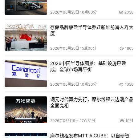
用户的电子邮件制作的所有信息作为邮件本身来处理。如果
这方面有可能出现问题，我们一定会进行调查”。 
2026年05月28日 10点00分
2058
存储品牌康盈半导体乔迁新址前海人寿大
搜索公司为何推出邮件服务？
厦
    Gmail还有不同于其它公司服务的一大特点，这就是用户
2026年05月26日 15点00分
1865
无需将邮件分开处理。该公司的发布资料表示，所有的邮件
都将根据会话的内容自动分类。对于各邮件的回信也可全部
2026中国半导体图景：基础设施已建
成，全球市场再平衡
按相关内容显示。当然，用户也可以使用该公司的搜索技术
迅速搜索目的邮件。 
2026年05月26日 10点30分
1056
    下面，让我们来探讨一下Gmail的开发意图。为何作为搜
词元时代算力先行，摩尔线程云边端产品
索公司的Google要推出邮件服务呢？答案我们已可在上述
全面亮相
的说明中得出。 
2026年05月19日 17点31分
1971
    Google表示，“Gmail可以使用Google的搜索技术搜索
摩尔线程发布MTT AICUBE：以自研智