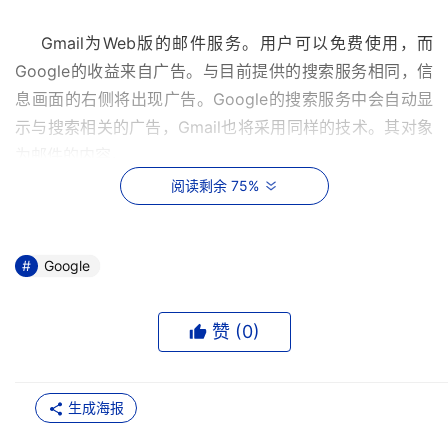
    Gmail为Web版的邮件服务。用户可以免费使用，而
Google的收益来自广告。与目前提供的搜索服务相同，信
息画面的右侧将出现广告。Google的搜索服务中会自动显
示与搜索相关的广告，Gmail也将采用同样的技术。其对象
为邮件的内容。 
阅读剩余 75%
    Google产品副总裁Jonathan Rosenberg举了一个例子
说：他在和兄弟的来往的邮件中提到母亲的兴趣为园艺，则
他的邮件中会显示花园长凳的广告。他马上购买了这款长
Google
凳，并将其送给了父母。 
赞 (
0
)
个人隐私问题令人担心
    但是，在个人隐私保护倍受重视的现在，这种做法引起
生成海报
了争议。 