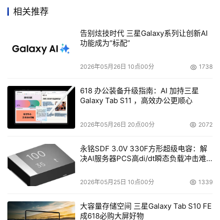
相关推荐
    比如，消费者团体Electronic Frontier Foundation的
告别炫技时代 三星Galaxy系列让创新AI
Kevin Bankston批评说：“这无异于打开了一扇窥视他人邮
功能成为“标配”
件内容的后门”。Kevin Bankston认为，Google以发布广告
为目的保存用户邮件的行为也许属于电子通信隐私法
2026年05月26日 10点00分
1738
（Electronic Communications Privacy Act）明确规定不
予保护的灰色区域，对此表示强烈担忧。
618 办公装备升级指南：AI 加持三星
Galaxy Tab S11 ，高效办公更顺心
    另外还有人指出：“如果有人向失去爱人的朋友发送安慰
2026年05月26日 20点00分
2072
邮件，会不会出现葬礼公司的广告呢？真是令人毛骨悚
然”。 
永铭SDF 3.0V 330F方形超级电容：解
决AI服务器PCS高di/dt瞬态负载冲击难
题
    对此，Google共同创始人Larry Page表示：“邮件的内
容全部由计算机而不是人工来进行处理。而且我们绝不会向
2026年05月25日 10点00分
1339
广告主提供邮件内容及个人信息”（Google的Gmail的说明
大容量存储空间 三星Galaxy Tab S10 FE
网页）。“（上述忧虑）想象力过于丰富了。我们会将根据
成618必购大屏好物