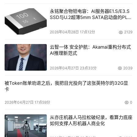
永铭聚合物钽电容：AI服务器E1.S/E3.S
SSD与U.2超薄5mm SATA启动盘的PLP
电容选型分析
2026年04月28日 17点12分
2129
云智一体 安全护航：Akamai重构分布式
AI推理新范式
2026年04月27日 23点33分
2039
被Token账单劝退之后，我把目光投向了这张英特尔的32G显
卡
2026年04月27日 17点59分
0
从亦庄机器人马拉松破纪录，看算力底座
如何支撑人形机器人商业化