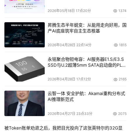
2026年05月18日 17点20分
1374
昇腾生态半年蜕变：从能用走向好用，国
产AI底座筑牢自主生态根基
2026年04月28日 22点14分
1815
永铭聚合物钽电容：AI服务器E1.S/E3.S
SSD与U.2超薄5mm SATA启动盘的PLP
电容选型分析
2026年04月28日 17点12分
2165
云智一体 安全护航：Akamai重构分布式
AI推理新范式
2026年04月27日 23点33分
2075
被Token账单劝退之后，我把目光投向了这张英特尔的32G显