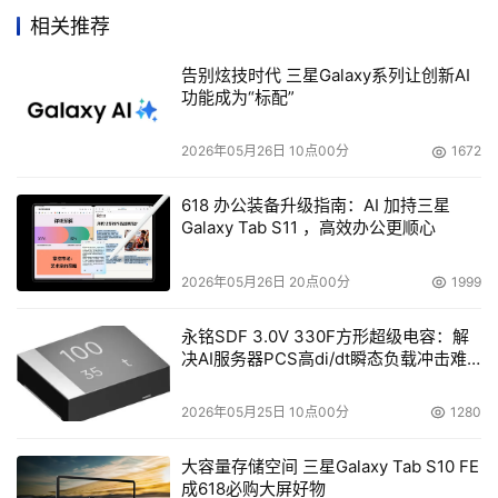
名的成绩，我们在企业级产品领域的表现更为突出。根据权
相关推荐
威市场研究机构Gartner刚刚公布的数据，戴尔已跃居为中
国市场服务器产品领域最大的供应商。我们相信，戴尔与
告别炫技时代 三星Galaxy系列让创新AI
功能成为“标配”
EMC教育市场合作协议的签署，将全面推动戴尔在中国企
业级产品领域的业务，为广大客户带来更大的价值。”
2026年05月26日 10点00分
1672
    签字仪式后，戴尔公司还安排EMC客人参观了其位于厦
618 办公装备升级指南：AI 加持三星
门的“中国客户中心”。对于戴尔公司“直接经营”的高效业务
Galaxy Tab S11 ，高效办公更顺心
模式，前来参加签字仪式的EMC公司亚太区副总裁高积信
先生(Gary Jackson)十分赞赏：“戴尔公司在客户端的优势
2026年05月26日 20点00分
1999
十分突出,尤其在教育行业,这也是EMC选择戴尔作为在教育
永铭SDF 3.0V 330F方形超级电容：解
行业唯一战略伙伴的原因。我们希望通过教育行业的试点,
决AI服务器PCS高di/dt瞬态负载冲击难
进一步拓宽双方在中国市场的战略合作。同时我们相信，与
题
戴尔的合作将是珠联璧合，一定能打造出双赢的教育市
2026年05月25日 10点00分
1280
场。”
大容量存储空间 三星Galaxy Tab S10 FE
成618必购大屏好物