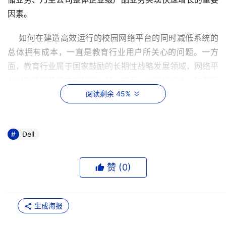
因素。
    如何在建造高效运行的校园网络平台的同时减低系统的
总体拥有成本，一直是教育行业用户所关心的问题。一方
面，教育行业属于国家鼓励的长期性战略发展领域，网络平
台对存储产品的要求较高；另一方面，由于投资大、短期回
报小，用户对价格方面的因素尤为敏感。戴尔与EMC的强
阅读剩余 45%
强合作在EMC在存储领域品牌优势的基础上，利用戴尔公
司高效运营的“直接经营”业务体系，使广大的教育行业用户
Dell
能够以最低的总体拥有成本享受到到个性化存储解决方案，
同时还将体验到戴尔广泛的企业级产品和和技术支持。
赞 (
0
)
    在签署仪式上，双方对营造合作共赢的教育市场均表示
了充分的信心。戴尔(中国)董事总经理符标榜先生表示：“戴
尔与EMC此项协议的签署具有十分重要的意义。在进入中
生成海报
国市场短短的五年时间里，戴尔不仅取得市场总体排名前三