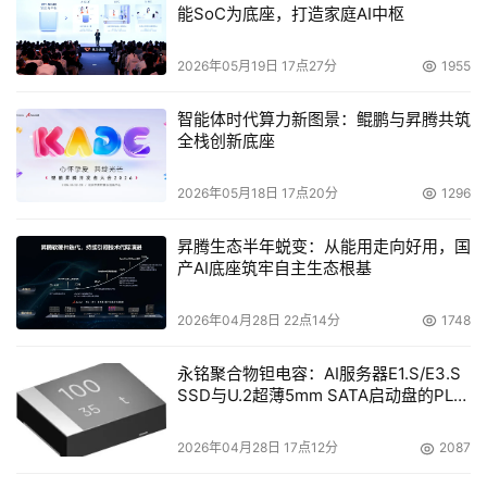
能SoC为底座，打造家庭AI中枢
2026年05月19日 17点27分
1955
智能体时代算力新图景：鲲鹏与昇腾共筑
全栈创新底座
2026年05月18日 17点20分
1296
昇腾生态半年蜕变：从能用走向好用，国
产AI底座筑牢自主生态根基
2026年04月28日 22点14分
1748
永铭聚合物钽电容：AI服务器E1.S/E3.S
SSD与U.2超薄5mm SATA启动盘的PLP
电容选型分析
2026年04月28日 17点12分
2087