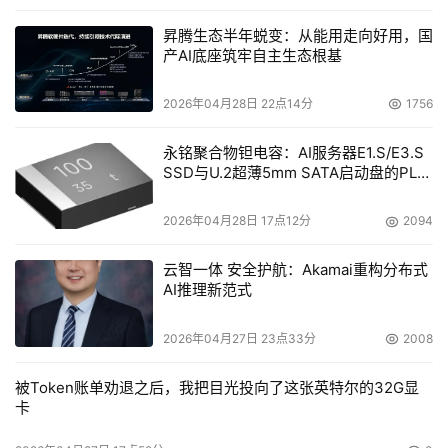
昇腾生态半年蜕变：从能用走向好用，国
产AI底座筑牢自主生态根基
2026年04月28日 22点14分
1756
永铭聚合物钽电容：AI服务器E1.S/E3.S
SSD与U.2超薄5mm SATA启动盘的PLP
电容选型分析
2026年04月28日 17点12分
2094
云智一体 安全护航：Akamai重构分布式
AI推理新范式
2026年04月27日 23点33分
2008
被Token账单劝退之后，我把目光投向了这张英特尔的32G显
卡