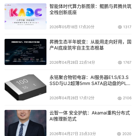
智能体时代算力新图景：鲲鹏与昇腾共筑
全栈创新底座
2026年05月18日 17点20分
1317
昇腾生态半年蜕变：从能用走向好用，国
产AI底座筑牢自主生态根基
2026年04月28日 22点14分
1767
永铭聚合物钽电容：AI服务器E1.S/E3.S
SSD与U.2超薄5mm SATA启动盘的PLP
电容选型分析
2026年04月28日 17点12分
2106
云智一体 安全护航：Akamai重构分布式
AI推理新范式
2026年04月27日 23点33分
2020