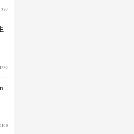
1320
生
1770
m
2109