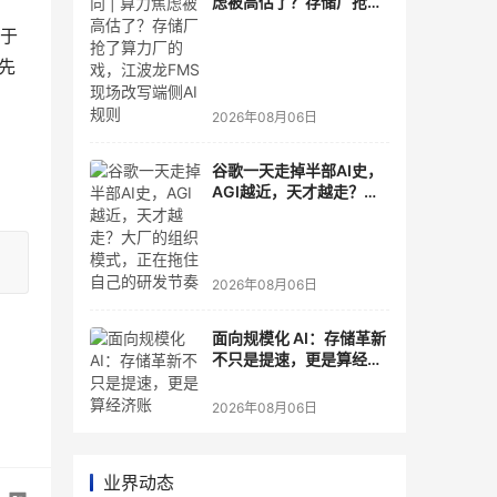
虑被高估了？存储厂抢了
算力厂的戏，江波龙FMS
处于
现场改写端侧AI规则
先
2026年08月06日
谷歌一天走掉半部AI史，
AGI越近，天才越走？大
厂的组织模式，正在拖住
自己的研发节奏
2026年08月06日
面向规模化 AI：存储革新
不只是提速，更是算经济
账
2026年08月06日
业界动态