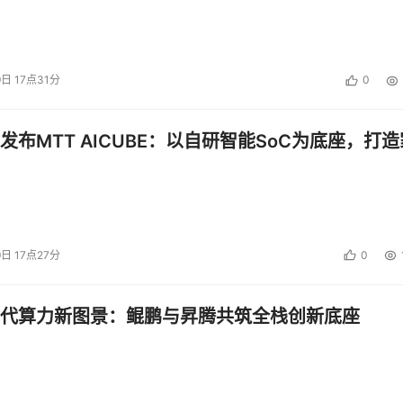
9日 17点31分
0
发布MTT AICUBE：以自研智能SoC为底座，打造
9日 17点27分
0
代算力新图景：鲲鹏与昇腾共筑全栈创新底座