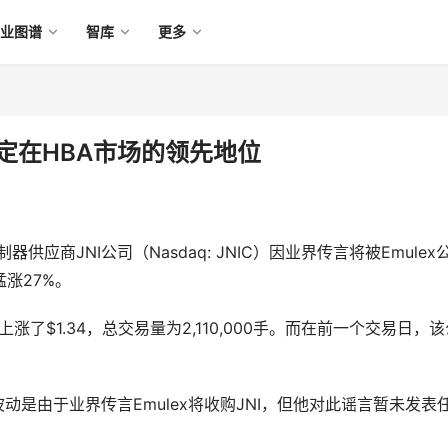
产业图谱
智库
更多
固定在HBA市场的领先地位
应商JNI公司（Nasdaq: JNIC）因业界传言将被Emulex
猛涨27%。
，上涨了$1.34，总交易量为2,110,000手。而在前一个交易日，
示，股价的波动是由于业界传言Emulex将收购JNI，但他对此谣言暂未发表