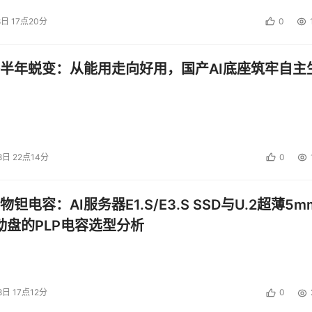
8日 17点20分
0
半年蜕变：从能用走向好用，国产AI底座筑牢自主
8日 22点14分
0
钽电容：AI服务器E1.S/E3.S SSD与U.2超薄5m
启动盘的PLP电容选型分析
8日 17点12分
0