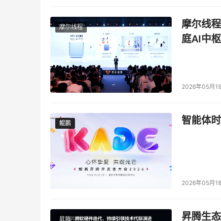
摩尔线程
摩尔线程
庭AI中枢
2026年05月1
智能体时
鲲鹏
鲲鹏
2026年05月1
昇腾生态
昇腾