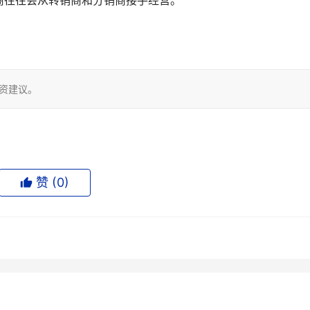
商往往会从转销商和分销商接手经营。
投资建议。
赞 (
0
)