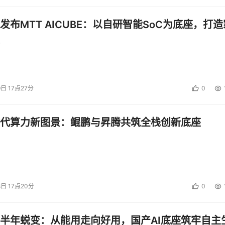
发布MTT AICUBE：以自研智能SoC为底座，打造
9日 17点27分
0
代算力新图景：鲲鹏与昇腾共筑全栈创新底座
8日 17点20分
0
半年蜕变：从能用走向好用，国产AI底座筑牢自主