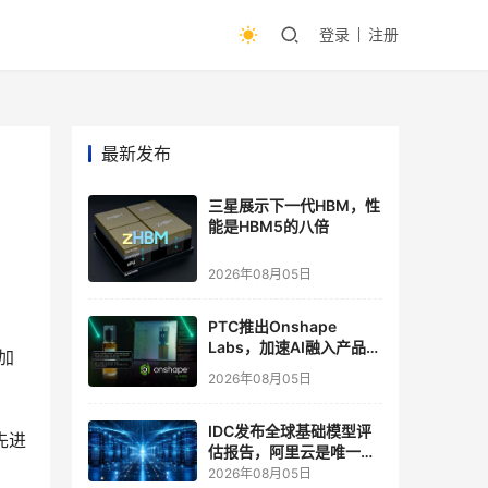
登录
注册
最新发布
三星展示下一代HBM，性
能是HBM5的八倍
2026年08月05日
PTC推出Onshape
Labs，加速AI融入产品开
加
发流程
2026年08月05日
IDC发布全球基础模型评
先进
估报告，阿里云是唯一入
选“领导者”象限的中国厂
2026年08月05日