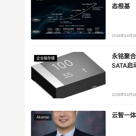
态根基
2026年04月2
永铭聚合物
企业级存储
企业级存储
企业级存储
企业级存储
SATA
2026年04月2
云智一体
Akamai