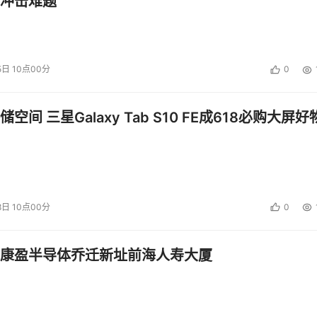
冲击难题
5日 10点00分
0
空间 三星Galaxy Tab S10 FE成618必购大屏好
8日 10点00分
0
康盈半导体乔迁新址前海人寿大厦