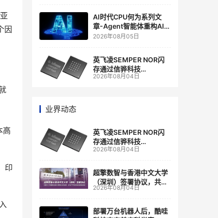
商
个亚
AI时代CPU何为系列文
章-Agent智能体重构AI
个因
Infra基础设施
2026年08月05日
英飞凌SEMPER NOR闪
存通过信骅科技
2026年08月04日
AST2700 BMC认证，全
面强化其数据中心服务器
就
管理
业界动态
本高
英飞凌SEMPER NOR闪
存通过信骅科技
2026年08月04日
AST2700 BMC认证，全
面强化其数据中心服务器
。印
管理
超擎数智与香港中文大学
（深圳）签署协议，共建
2026年08月04日
人工智能和边缘计算联合
实验室
进入
部署万台机器人后，酷哇