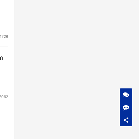
1726
m
2062