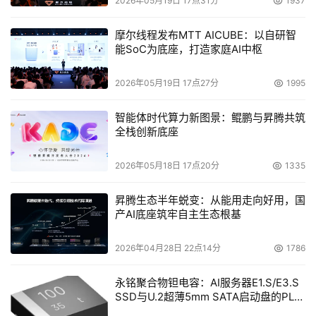
2026年05月19日 17点31分
1937
摩尔线程发布MTT AICUBE：以自研智
能SoC为底座，打造家庭AI中枢
2026年05月19日 17点27分
1995
智能体时代算力新图景：鲲鹏与昇腾共筑
全栈创新底座
2026年05月18日 17点20分
1335
昇腾生态半年蜕变：从能用走向好用，国
产AI底座筑牢自主生态根基
2026年04月28日 22点14分
1786
永铭聚合物钽电容：AI服务器E1.S/E3.S
SSD与U.2超薄5mm SATA启动盘的PLP
电容选型分析