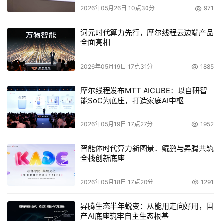
2026年05月26日 10点30分
971
词元时代算力先行，摩尔线程云边端产品
全面亮相
2026年05月19日 17点31分
1885
摩尔线程发布MTT AICUBE：以自研智
能SoC为底座，打造家庭AI中枢
2026年05月19日 17点27分
1952
智能体时代算力新图景：鲲鹏与昇腾共筑
全栈创新底座
2026年05月18日 17点20分
1291
昇腾生态半年蜕变：从能用走向好用，国
产AI底座筑牢自主生态根基