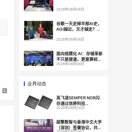
2026年08月06日
谷歌一天走掉半部AI史，
AGI越近，天才越走？大
厂的组织模式，正在拖住
2026年08月06日
自己的研发节奏
面向规模化 AI：存储革新
不只是提速，更是算经济
2026年08月06日
账
业界动态
英飞凌SEMPER NOR闪
存通过信骅科技
2026年08月04日
AST2700 BMC认证，全
面强化其数据中心服务器
管理
超擎数智与香港中文大学
（深圳）签署协议，共建
2026年08月04日