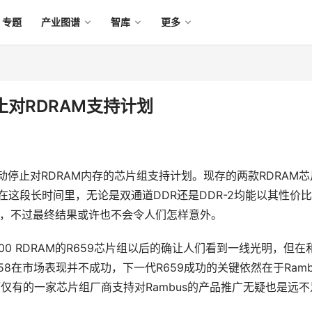
专题
产业图谱
智库
更多
止对RDRAM支持计划
即将启动停止对RDRAM内存的芯片组支持计划。现存的两款RDRAM芯
但在这段长时间里，无论是双通道DDR还是DDR-2均能以其性价
场竞争，不过最终结果或许也不会令人们怎样意外。
1200 RDRAM的R659芯片组以后的确让人们看到一线光明，但在
8在市场表现并不成功，下一代R659成功的关键依然在于Ramb
而仅有的一家芯片组厂商支持对Rambus的产品推广无疑也是远不

