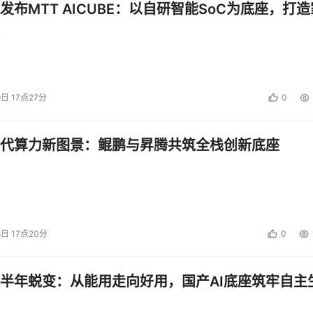
发布MTT AICUBE：以自研智能SoC为底座，打造
9日 17点27分
0
代算力新图景：鲲鹏与昇腾共筑全栈创新底座
8日 17点20分
0
半年蜕变：从能用走向好用，国产AI底座筑牢自主