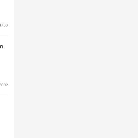
1750
m
2092