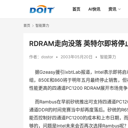
首页
AI快讯
资讯
首页
智能算力
RDRAM走向没落 英特尔即将停
作者：
dostor
•
2003年05月20日
•
智能算力
据Gzeasy援引ixbtLab报道，Intel表示
组，850E和860将于明年五月最终停止销售，
性能更高的四通道PC1200 RDRAM展开市
    而Rambus在早前矽统推出可支持四通道PC
通道DDR的时间竞赛当中却再度落后。矽统的R65
能否控制好四通道PC1200的成本和上市日期，
够的，问题是Intel未来会否再次选择Rambus呢？