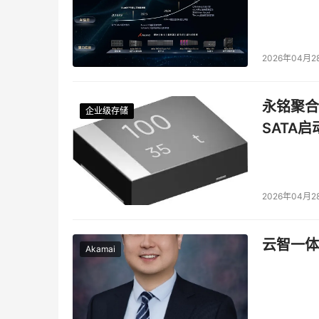
2026年04月2
永铭聚合物
企业级存储
企业级存储
企业级存储
企业级存储
SATA
2026年04月2
云智一体
Akamai