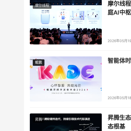
摩尔线程
摩尔线程
庭AI中枢
2026年05月1
智能体时
鲲鹏
鲲鹏
2026年05月1
昇腾生态
昇腾
态根基