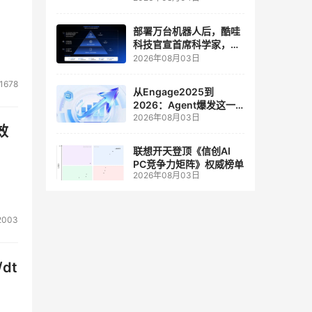
人工智能和边缘计算联合
实验室
部署万台机器人后，酷哇
科技官宣首席科学家，要
让世界模型交付生产力
2026年08月03日
1678
从Engage2025到
2026：Agent爆发这一
2026年08月03日
年，AI CRM 走到哪了
效
联想开天登顶《信创AI
PC竞争力矩阵》权威榜单
2026年08月03日
2003
dt