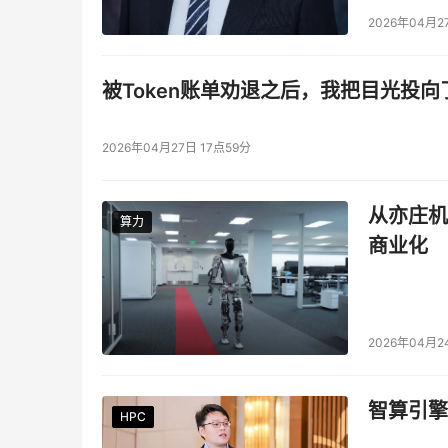
2026年04月2
被Token账单劝退之后，我把目光投向
2026年04月27日 17点59分
从亦庄机
算力
算力
商业化
2026年04月2
智算引擎
HPC
HPC
HPC
HPC
HPC
HPC