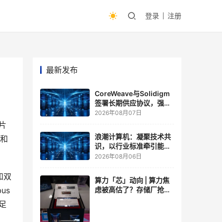
登录
注册
最新发布
CoreWeave与Solidigm
签署长期供应协议，强化
一体化人工智能云平台
2026年08月07日
片
浪潮计算机：凝聚技术共
比和
识，以行业标准牵引能力
跃升
2026年08月06日
和双
算力「芯」动向 | 算力焦
虑被高估了？存储厂抢了
us
算力厂的戏，江波龙FMS
足
现场改写端侧AI规则