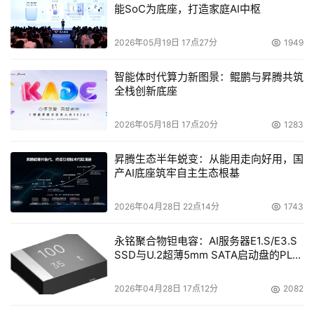
能SoC为底座，打造家庭AI中枢
2026年05月19日 17点27分
1949
智能体时代算力新图景：鲲鹏与昇腾共筑
全栈创新底座
2026年05月18日 17点20分
1283
昇腾生态半年蜕变：从能用走向好用，国
产AI底座筑牢自主生态根基
2026年04月28日 22点14分
1743
永铭聚合物钽电容：AI服务器E1.S/E3.S
SSD与U.2超薄5mm SATA启动盘的PLP
电容选型分析
2026年04月28日 17点12分
2082