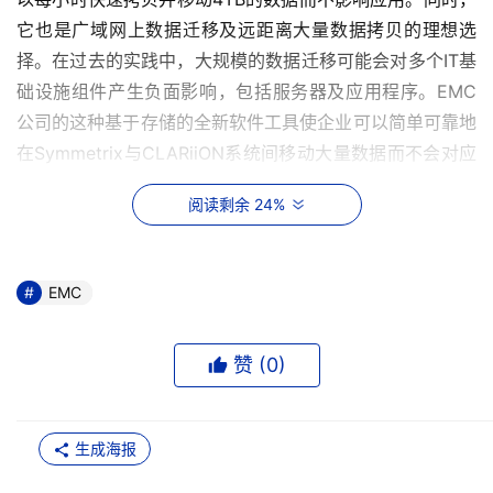
它也是广域网上数据迁移及远距离大量数据拷贝的理想选
择。在过去的实践中，大规模的数据迁移可能会对多个IT基
础设施组件产生负面影响，包括服务器及应用程序。EMC
公司的这种基于存储的全新软件工具使企业可以简单可靠地
在Symmetrix与CLARiiON系统间移动大量数据而不会对应
用服务器产生任何负面影响。EMC的SAN Copy(tm)技术
阅读剩余 24%
可为企业节省大量时间和金钱。
    SAN Copy可与EMC的TimeFinder及SnapView本地迁
EMC
移应用全面集成，并且可保证在整个数据移动过程中都处于
在线状态，从而可通过将业务连续卷(BCV)或快照拷贝作为
源卷来避免对生产活动可能造成的影响。SAN Copy同时支
赞 (
0
)
持CLARiiON CX和FC系列系统，以及Symmetrix DMX和
8000系列系统。对于更远距离的配置，EMC选择使用
生成海报
Nishan存储交换机，其他供应商的交换机合格认证工作也
在逐步展开之中。
