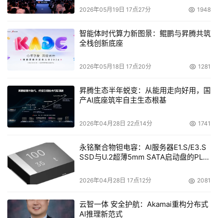
2026年05月19日 17点27分
1948
智能体时代算力新图景：鲲鹏与昇腾共筑
全栈创新底座
2026年05月18日 17点20分
1281
昇腾生态半年蜕变：从能用走向好用，国
产AI底座筑牢自主生态根基
2026年04月28日 22点14分
1741
永铭聚合物钽电容：AI服务器E1.S/E3.S
SSD与U.2超薄5mm SATA启动盘的PLP
电容选型分析
2026年04月28日 17点12分
2081
云智一体 安全护航：Akamai重构分布式
AI推理新范式