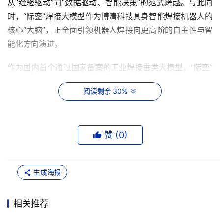
从“经验驱动”向“数据驱动、智能决策”的范式跨越。与此同
时，“际銮”焊接大模型作为博清科技具身智能焊接机器人的
核心“大脑”，正全面引领机器人焊接向更高阶的自主性与智
能化方向演进。
作为国内首个通过国家备案的工业焊接垂类大模型，“际銮”
的成功落地不仅是智能焊接领域的重要技术突破，更为具身
阅读剩余 30%
智能技术在工业复杂场景中的应用提供了实践路径。依托多
年行业积累，博清科技正加速构建面向重工业场景的具身智
能机器人体系，并成功在海洋船舶重工、油气化工、重型钢
赞 (
0
)
结构、能源电力重型装备制造等领域实现应用。
博清科技创始人冯消冰表示：“‘际銮’焊接大模型成功通过国
生成海报
家备案，是博清科技团队在焊接数据资产沉淀与智能化技术
攻关上多年深耕的里程碑式成果，更标志着我们在该领域的
持续投入迎来了关键突破。此次备案将助推博清科技立足工
相关推荐
业具身智能机器人行业制高点。”