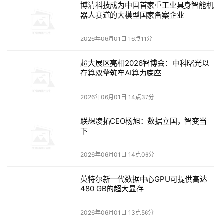
博清科技成为中国首家重工业具身智能机
器人赛道的大模型国家备案企业
未来，博清科技将持续深耕工业具身智能机器人赛道，不断
提升“际銮”焊接大模型能力，推动机器人、大模型与工业场
2026年06月01日 16点11分
景深度融合，加速人工智能技术在工业领域落地应用，为高
端装备制造产业智能化升级和高质量发展注入新动能。
超大展区亮相2026智博会：中科曙光以
存算双擎筑牢AI算力底座
本文来源于
博清科技
，文章内容仅供参考，不构成投资建议。
2026年06月01日 14点37分
联想凌拓CEO杨旭：数据立国，智变当
下
2026年06月01日 14点06分
英特尔新一代数据中心GPU可提供高达
480 GB的超大显存
2026年06月01日 13点56分