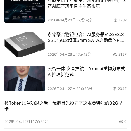
昇腾生态半年蜕变：从能用走向好用，国
产AI底座筑牢自主生态根基
2026年04月28日 22点14分
1792
永铭聚合物钽电容：AI服务器E1.S/E3.S
SSD与U.2超薄5mm SATA启动盘的PLP
电容选型分析
2026年04月28日 17点12分
2137
云智一体 安全护航：Akamai重构分布式
AI推理新范式
2026年04月27日 23点33分
2047
被Token账单劝退之后，我把目光投向了这张英特尔的32G显
卡
2026年04月27日 17点59分
0