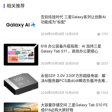
重而富有节奏的面板布局，更时刻彰显出拥有者与众不同的
相关推荐
品位与干练而自信的气质。在性能方面，明基第三代
Seamless link无缝连接技术的配备，同时也为2410MR带
告别炫技时代 三星Galaxy系列让创新AI
功能成为“标配”
来了“自动导航”与“防撞精灵”两大新增的功能。“自动导航”
能通过随时监视系统效能、外围状态、使用盘片的特征以及
2026年05月26日 10点00分
1701
盘片的刻录状况，自动运算出最合适的刻录速度，在提高刻
录稳定性的同时，也从整体上缩短了刻录的时间。“防撞精
618 办公装备升级指南：AI 加持三星
灵”则充分考虑到了外界不可抗力对外置机造成的影响。当
Galaxy Tab S11 ，高效办公更顺心
遭遇碰撞时光学读写头难免会产生失焦或偏离轨道的现象，
2026年05月26日 20点00分
2027
而2410MR能适时调整光头工作模式，进而确保了刻录的品
质。 
永铭SDF 3.0V 330F方形超级电容：解
决AI服务器PCS高di/dt瞬态负载冲击难
    至于数据传输接口方面，2410MR为广大笔记本用户提供
题
了较为灵活的选择。你既可使用最新的USB2.0接口，你也
2026年05月25日 10点00分
1302
可以根据自己的实际需要，另外选购PCMCIA卡或是
大容量存储空间 三星Galaxy Tab S10 FE
IEEE1394接口。不过从长远发展来看，笔记本电脑上
成618必购大屏好物