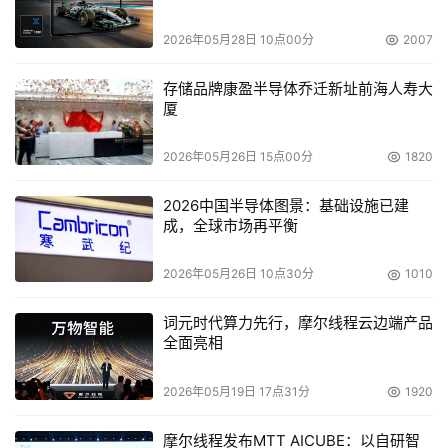
USB2.0接口取代USB1.0乃是大势所趋。毕竟目前USB2.0
数据传输速率已达到480MB/S，可以说是USB1.0接口的40
2026年05月28日 10点00分
2007
倍。USB技术规格的升级，不仅为类似2410MR这样的外置
机不断提升刻录效能创造了条件，其流畅的数据传输更进一
存储品牌康盈半导体乔迁新址前海人寿大
厦
步提升了刻录的品质。不论在什么场合，无论在什么时间，
你只需将2410MR和你的笔记本电脑相连，就可以像在办公
2026年05月26日 15点00分
1820
室里一样，轻松地处理资料，方便地读取数据，难怪
2410MR拥有“刻录小精灵”的美名，因为它让你从移动中体
2026中国半导体图景：基础设施已建
会到最真实的乐趣。 
成，全球市场再平衡
    预计国内CD-RW市场在今年将继续保持高速增长的态
2026年05月26日 10点30分
1010
势，其中外置机种的成长幅度较往年同期相比将变得更为明
词元时代算力先行，摩尔线程云边端产品
显。这一方面源自广大笔记本用户和移动办公用户日益增长
全面亮相
的数据存储需求，另一方面也受到整个CD-RW产业发展日
趋成熟的影响。另据了解，继此番外置机全线调价以后，4
2026年05月19日 17点31分
1920
月明基还将陆续推出三款外置机新品，以进一步扩充其产品
线。而未来明基BenQ与飞利浦合资子公司正式开始运营
摩尔线程发布MTT AICUBE：以自研智