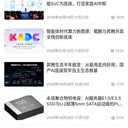
能SoC为底座，打造家庭AI中枢
后，两大光存储巨头强强联手，势必会面向广大用户推出更
多更好的光存储产品。

2026年05月19日 17点27分
1979
智能体时代算力新图景：鲲鹏与昇腾共筑
全栈创新底座
本文来源于DOIT传媒，文章内容仅供参考，不构成投资建议。
2026年05月18日 17点20分
1324
昇腾生态半年蜕变：从能用走向好用，国
产AI底座筑牢自主生态根基
2026年04月28日 22点14分
1775
永铭聚合物钽电容：AI服务器E1.S/E3.S
SSD与U.2超薄5mm SATA启动盘的PLP
电容选型分析
2026年04月28日 17点12分
2115