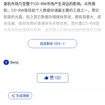
录机市场乃至整个CD-RW市场产生深远的影响。众所周
知，CD-RW是目前个人数据存储最主要的工具之一。用它
刻录的光盘，较之其它数据存储媒体来说，拥有容量大、成
本低廉、保存年限长等诸多先天性优势。而外置CD-RW因
为具有轻松便携的特质，进而使人们移动存储的梦想早日得
以实现。这其中又以超薄型外置机最是受人欢迎，尤其对广
大笔记本电脑用户来说。以明基“刻录小精灵”2410MR为
阅读剩余 58%
例，它具有超炫时尚外观，体重仅500多克。第三代
Seamless link无缝连接技术的配备，让它具有了刻不死的
Benq
功能，而USB2.0数据传输接口，令刻录倍速达到24X，刻
录一张650M的CD-R盘只需六分钟左右的时间，它无疑是
当前最适合笔记本用户使用的外置机。
赞 (
0
)
    从外观上来看，2410MR体型轻巧至极，可随意放置于公
文包中，丝毫不会觉得累赘，因此特别适合那些移动办公用
生成海报
户的需求。至于它玲珑有致的线条、前卫时尚的色彩以及稳