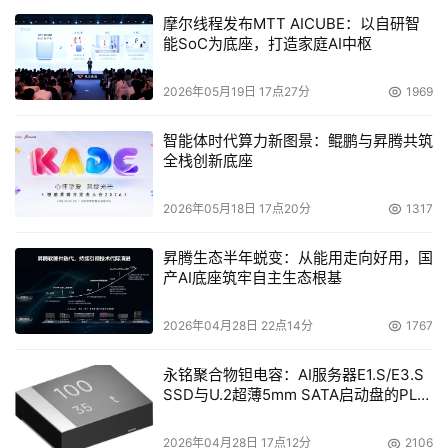
摩尔线程发布MTT AICUBE：以自研智
能SoC为底座，打造家庭AI中枢
2026年05月19日 17点27分
1969
智能体时代算力新图景：鲲鹏与昇腾共筑
全栈创新底座
2026年05月18日 17点20分
1317
昇腾生态半年蜕变：从能用走向好用，国
产AI底座筑牢自主生态根基
2026年04月28日 22点14分
1767
永铭聚合物钽电容：AI服务器E1.S/E3.S
SSD与U.2超薄5mm SATA启动盘的PLP
电容选型分析
2026年04月28日 17点12分
2106