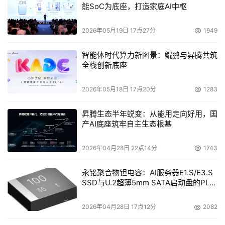
能SoC为底座，打造家庭AI中枢
2026年05月19日 17点27分
1949
智能体时代算力新图景：鲲鹏与昇腾共筑
全栈创新底座
2026年05月18日 17点20分
1283
昇腾生态半年蜕变：从能用走向好用，国
产AI底座筑牢自主生态根基
2026年04月28日 22点14分
1743
永铭聚合物钽电容：AI服务器E1.S/E3.S
SSD与U.2超薄5mm SATA启动盘的PLP
电容选型分析
2026年04月28日 17点12分
2082