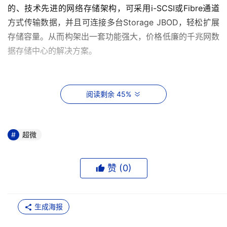
的、技术先进的网络存储架构，可采用i-SCSI或Fibre通道
方式传输数据，并且可连接多台Storage JBOD，轻松扩展
存储容量。从而构架出一套功能强大，价格低廉的千兆网数
据存储中心的解决方案。 
阅读剩余 45%
超微
赞 (
0
)
    在整套系统中，磁盘阵列SuperMicro SS7043当属最主
要的，其本身功能十分强大，采用双Intel P4 XEON处理
生成海报
器，内存支持最大可扩展到16GB DDR ECC REG，磁盘系