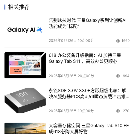
统率先支持三个独立通道设计，并且采用先进的SATA硬
相关推荐
盘，相对于传统的ATA IDE设备，大大增加了传输速率，提
高了反应速度，其性能更加接近SCSI硬盘，而投入的成本
告别炫技时代 三星Galaxy系列让创新AI
相对于SCSI设备更加低廉，当然对于高端用户，
功能成为“标配”
SuperMicro（超微）更是提供了对Ultra 320 SCSI硬盘的
2026年05月26日 10点00分
1669
支持。其单机本身最大支持12块硬盘，具有600W冗余电源
设计，为其提供强大动力。集成双千兆网卡，轻松构建千兆
618 办公装备升级指南：AI 加持三星
网络存储。还可连接多台SuperMicro 942 Storage 
Galaxy Tab S11 ，高效办公更顺心
JBOD，每台最大可支持15块硬盘，可以根据用户使用阶
段、承受能力的不同，不断扩充容量，具有超强的可用性，
2026年05月26日 20点00分
1994
这就不再需要采购昂贵的主机设备。 
永铭SDF 3.0V 330F方形超级电容：解
决AI服务器PCS高di/dt瞬态负载冲击难
    面对新的机遇和挑战，SuperMicro（超微）迎头跟进，
题
推出了这套极具竞争力的产品，对SuperMicro（超微）来
2026年05月25日 10点00分
1270
说这是一个新的领域，但对存储届的巨头来说又增加了一个
竞争对手。 
大容量存储空间 三星Galaxy Tab S10 FE
成618必购大屏好物