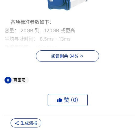
    各项标准参数如下：
容量： 20GB 到　120GB 或更高 
平均寻址时间： 8.5ms - 13ms 
数据传输率： 480Mbps 
转速： 5400rpm - 7200rpm  
阅读剩余 34%
界面： USB 2.0 port  1394 port 
尺寸： 3.5寸硬盘： 8.25"x5.5"x1.5"  
百事灵
重量： 0.908 kg   
电源： 220V交流适配器   
连接设备： USB 2.0连接线 or 1394连接线  
赞 (
0
)
软件： BUSLinkTM setup   
包装配件： USB 2.0便携硬盘、USB A to B电缆、1394电
缆、用户手册、光盘驱动程序。  
生成海报
支持系统： 98、98SE、ME、2000、XP、Linux 2.4 