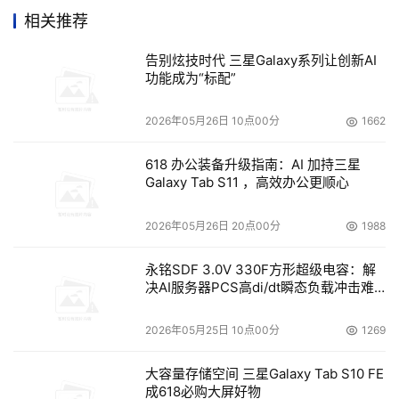
售后服务： 保换一年  
相关推荐
广州代理商：常想信息科技有限公司  咨询热线：020-
告别炫技时代 三星Galaxy系列让创新AI
85564971 
功能成为“标配”
应用范围： 个人及商业文件储存备份、网络下载文件存
储、MP3及其音乐文件存储、系统资料备份、用户档案存储
2026年05月26日 10点00分
1662
归档、信息查询、资料备份转储、文件档案恢复、桌面出版
应用、照片影象留档、歌曲游戏收藏  

618 办公装备升级指南：AI 加持三星
Galaxy Tab S11 ，高效办公更顺心
2026年05月26日 20点00分
1988
本文来源于DOIT传媒，文章内容仅供参考，不构成投资建议。
永铭SDF 3.0V 330F方形超级电容：解
决AI服务器PCS高di/dt瞬态负载冲击难
题
2026年05月25日 10点00分
1269
大容量存储空间 三星Galaxy Tab S10 FE
成618必购大屏好物