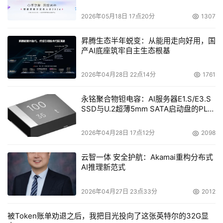
2026年05月18日 17点20分
1307
昇腾生态半年蜕变：从能用走向好用，国
产AI底座筑牢自主生态根基
2026年04月28日 22点14分
1761
永铭聚合物钽电容：AI服务器E1.S/E3.S
SSD与U.2超薄5mm SATA启动盘的PLP
电容选型分析
2026年04月28日 17点12分
2098
云智一体 安全护航：Akamai重构分布式
AI推理新范式
2026年04月27日 23点33分
2012
被Token账单劝退之后，我把目光投向了这张英特尔的32G显