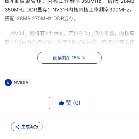
成4条渲染管线，内核工作频率350MHz，搭配128MB 
350MHz DDR显存；NV31-I内核内核工作频率300MHz，
搭配128MB 275MHz DDR显存。 
    NV34，则将有4个版本，定位在入门低价市场，内核集
成4千5百万个晶体管，集成4条渲染管线，内核/显存工作
频率分别是300/275、375/250、375/250、
阅读剩余 15%
300/275MHz DDR，其中两款搭配64MB容量的DDR显
存，2款搭配128MB容量的DDR显存。 
    nVIDIA会在2003年下半年推出定位在高端的NV35和
NVIDIA
NV40图形芯片，前者内核集成大约1亿3千万个晶体管，后
者内核大约集成1亿5千万个晶体管。 

赞 (
0
)
生成海报
本文来源于DOIT传媒，文章内容仅供参考，不构成投资建议。