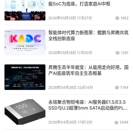
能SoC为底座，打造家庭AI中枢
2026年05月19日 17点27分
1952
智能体时代算力新图景：鲲鹏与昇腾共筑
全栈创新底座
2026年05月18日 17点20分
1291
昇腾生态半年蜕变：从能用走向好用，国
产AI底座筑牢自主生态根基
2026年04月28日 22点14分
1744
永铭聚合物钽电容：AI服务器E1.S/E3.S
SSD与U.2超薄5mm SATA启动盘的PLP
电容选型分析
2026年04月28日 17点12分
2084