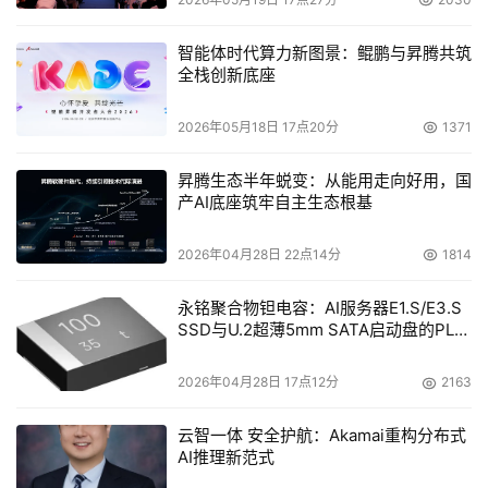
智能体时代算力新图景：鲲鹏与昇腾共筑
全栈创新底座
2026年05月18日 17点20分
1371
昇腾生态半年蜕变：从能用走向好用，国
产AI底座筑牢自主生态根基
2026年04月28日 22点14分
1814
永铭聚合物钽电容：AI服务器E1.S/E3.S
SSD与U.2超薄5mm SATA启动盘的PLP
电容选型分析
2026年04月28日 17点12分
2163
云智一体 安全护航：Akamai重构分布式
AI推理新范式