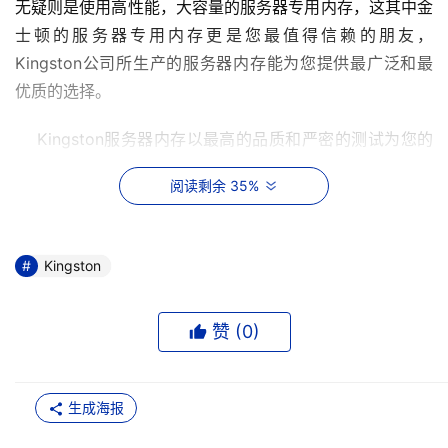
无疑则是使用高性能，大容量的服务器专用内存，这其中金
士顿的服务器专用内存更是您最值得信赖的朋友，
Kingston公司所生产的服务器内存能为您提供最广泛和最
优质的选择。 
    Kingston服务器内存以最高的品质和严密的测试为您的
服务器提供百分之百高效而稳定的产品，为保证每块服务器
阅读剩余 35%
内存的产品质量，Kingston公司对所有的内存产品实行全
面的品质控制流程，对每一块服务器内存产品上的每个芯片
的每个存储单元都进行了严格的测试，从而使得Kingston
Kingston
服务器内存的可靠性接近于100%。另外，KINGSTON服务
器内存在您服务器需要升级时，仅需花费最基本的费用，与
赞 (
0
)
系统生产上内存相比。每个模组最多可为您节约50%的费
用，同时还保证绝对不会对你的服务器的完整及稳定性造成
任何的威胁！ 
生成海报
    如今能选择一款质量过硬，品质优秀的服务器内存将会