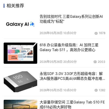
对您的服务器效能的提升有着十分重要的意义。而相信
相关推荐
Kingston的服务器内存正式每一位服务器用户最理想的选
告别炫技时代 三星Galaxy系列让创新AI
择！ 
功能成为“标配”
    金士顿公司为很多系统提供多种类的内存产品。欲获知
2026年05月26日 10点00分
1678
更多有关金士顿公司的DDR SO-DIMM产品的情况，请致电
金士顿公司 （800）337-8410 或访问公司网站
618 办公装备升级指南：AI 加持三星
Galaxy Tab S11 ，高效办公更顺心
www.kingston.com/china 

2026年05月26日 20点00分
2003
永铭SDF 3.0V 330F方形超级电容：解
本文来源于DOIT传媒，文章内容仅供参考，不构成投资建议。
决AI服务器PCS高di/dt瞬态负载冲击难
题
2026年05月25日 10点00分
1282
大容量存储空间 三星Galaxy Tab S10 FE
成618必购大屏好物