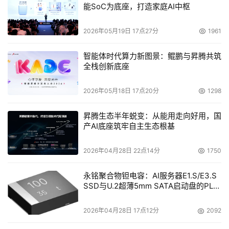
能SoC为底座，打造家庭AI中枢
2026年05月19日 17点27分
1961
智能体时代算力新图景：鲲鹏与昇腾共筑
全栈创新底座
2026年05月18日 17点20分
1298
昇腾生态半年蜕变：从能用走向好用，国
产AI底座筑牢自主生态根基
2026年04月28日 22点14分
1750
永铭聚合物钽电容：AI服务器E1.S/E3.S
SSD与U.2超薄5mm SATA启动盘的PLP
电容选型分析
2026年04月28日 17点12分
2092