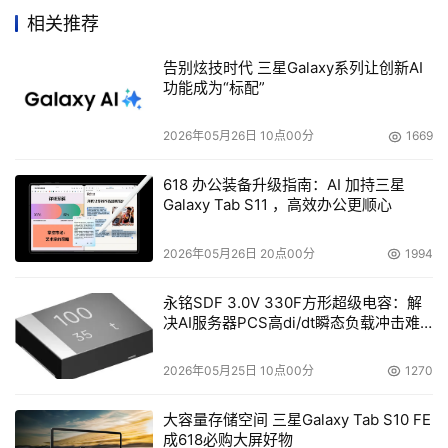
管怎样，我认为IT业已经度过了最为艰难的时期。
相关推荐
    　　问：Veritas前段时间爆出了两件大事。一是关于
告别炫技时代 三星Galaxy系列让创新AI
功能成为“标配”
VeritasCFO因假冒文凭而辞职；二是Veritas卷入了与AOL
的一桩有争议的假账交易事件。请谈谈你的看法。
2026年05月26日 10点00分
1669
    　　答：关于第一个问题。这位CFO早在未加入Veritas
618 办公装备升级指南：AI 加持三星
之前就有了伪造文凭的事情。因此这件事情可以说与
Galaxy Tab S11 ，高效办公更顺心
Veritas扯不上什么关系。第二个问题，我认为Veritas的账
目很清楚，不管谁来查，我相信他们最后都会给Veritas一
2026年05月26日 20点00分
1994
个账目清白无误的结论的。
永铭SDF 3.0V 330F方形超级电容：解
决AI服务器PCS高di/dt瞬态负载冲击难
    　　问：那现在与AOL有关的所谓假账调查情况进展如
题
何？
2026年05月25日 10点00分
1270
    　　答：我们一直在做账目自查的工作。通过目前的自
大容量存储空间 三星Galaxy Tab S10 FE
查工作来看，我们的账目是很清楚的。一旦自查工作完成，
成618必购大屏好物