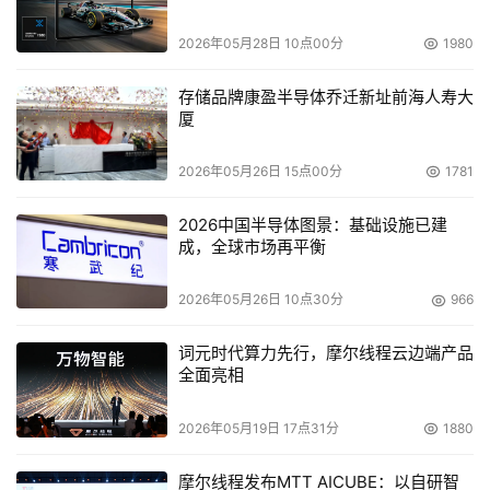
我们将宣布我们的最新审计报告。
2026年05月28日 10点00分
1980
    　　问：目前许多存储器硬件制造商也加入到了软件业
务领域，请说说其中的原因所在。
存储品牌康盈半导体乔迁新址前海人寿大
厦
    　　答：最主要的原因当然是存储器硬件产品市场竞争
2026年05月26日 15点00分
1781
激烈，导致产品价格下滑，使得硬件制造商的利润降低。但
这些硬件制造商所提供的软件是不具备什么兼容功能的。
2026中国半导体图景：基础设施已建
成，全球市场再平衡
    　　问：那这部分杀入存储器软件市场的硬件制造商之
中，哪些公司的业绩还不俗呢？
2026年05月26日 10点30分
966
    　　答：IBM因它服务水平、惠普因它硬件的适用性、
词元时代算力先行，摩尔线程云边端产品
Sun公司因它产品的高性能都取得了不错的市场份额。当然
全面亮相
还有Linux。
2026年05月19日 17点31分
1880
    　　问：那今后Veritas准备在技术上有什么新的突破？
摩尔线程发布MTT AICUBE：以自研智