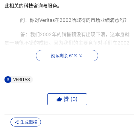
此相关的科技咨询与服务。
    　　问：你对Veritas在2002所取得的市场业绩满意吗？
    　　答：我们2002年的销售额没有出现下滑，这本身就
是一项很不错的成绩。因为我们的主要竞争对手们在2002
年的销售额都不如我们。当然，Veritas并不会因为这样就
阅读剩余 61%
沾沾自喜，因为我们还有更大的市场目标。我们的员工队伍
和业务范围都在逐步扩大，我们自己相信Veritas将会有一
个美好的未来。
VERITAS
    　　问：你觉得什么时候IT业将得到全面的回升？
赞 (
0
)
    　　答：这个问题问得好。我个人认为，IT业目前正出现
逐步好转的趋势，但要使IT业得到全面的回升，恐怕要等到
2003年下半年。当然IT业全面复苏是否能真的到时如期而
生成海报
至，还要看业界在2003年前两个季度的表现如何了。但不