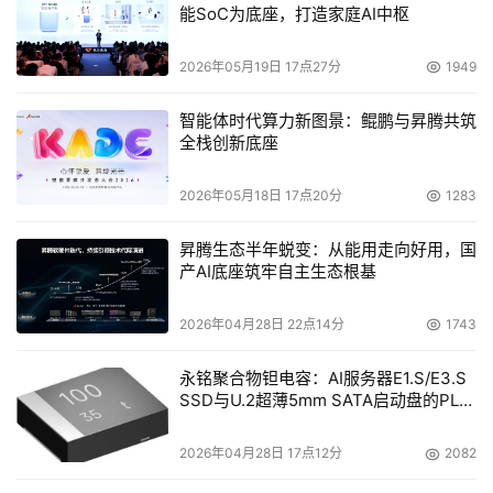
能SoC为底座，打造家庭AI中枢
    　　答：在跨平台操作技术上多做文章。因为Linux的应
用正方兴未艾，而Windows已有的市场又非常广阔。
2026年05月19日 17点27分
1949
    　　问：你觉得Linux的应用市场会很大吗？
智能体时代算力新图景：鲲鹏与昇腾共筑
全栈创新底座
    　　答：任何一种新技术刚出现的时候，自然都免不了
带有夸大的成份。但一旦这种新技术得到广泛应用之后，它
2026年05月18日 17点20分
1283
的进步无疑将是坚定的，也许它的步子可能并不快。Linux
昇腾生态半年蜕变：从能用走向好用，国
就是这样的例子。目前业很多内人士和证券分析分析人士都
产AI底座筑牢自主生态根基
十分看好Linux未来的应用市场。

2026年04月28日 22点14分
1743
永铭聚合物钽电容：AI服务器E1.S/E3.S
本文来源于DOIT传媒，文章内容仅供参考，不构成投资建议。
SSD与U.2超薄5mm SATA启动盘的PLP
电容选型分析
2026年04月28日 17点12分
2082