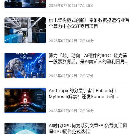
2026年07月02日 17点45分
采用TSMC N3E工艺——多foundry，还真是标准化设计方
法在Intel Products内部贯彻的体现。
供电架构范式创新！秦淮数据投运行业首
个算力中心SST商用项目
玩CS2、LOL超100fps，剪片子也行
虽说小die版Panther Lake未能如我们预期那般接替
2026年07月02日 17点40分
Lunar Lake的位置，但因为所有IP皆与大die版Panther
算力「芯」动向 | AI硬件的IPO：硅光第
Lake一脉相承：相同的CPU IP（Cougar Cove +
一股暴涨背后，是AI卖铲人的盈利困局与
Darkmont）、相同的iGPU IP（Xe3）、相同的NPU
行业分化
IP（NPU5）、相同的前道制造工艺和后道先进封装，只不
2026年07月02日 17点37分
过核心数、频率等方面做了减配，血统上还是比Wildcat
Lake明显高一档。
Anthropic的分层宇宙 | Fable 5和
Mythos 5解禁！还发Sonnet 5和
Science重写游戏规则
基于我们对满血版Panther Lake的架构与性能了解和追
踪，细谈小die版Panther Lake的参数和跑分意义不大：基
2026年07月02日 17点30分
于这几个型号的核心频率、核心数，以及此前我们对满血
AI时代CPU何为系列文章-AI负载变迁倒
Panther Lake（酷睿Ultra X9 388H）的详细评测，也能大
逼CPU硬件范式迭代