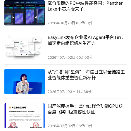
涨价周期的PC中端性能突围：Panther
——而Lunar Lake显然是低功耗处理器的旗舰定位...
Lake小芯片版来了
2026年06月29日 00点00分
现在看来，Intel应该是纯粹将小die版Panther Lake视
EasyLink发布企业级AI Agent平台Tiri，
作大die版的下位产品了。比如体验过程中，我们拿到的这
加速走向组织级AI生产力
台荣耀MagicBook 14，国补后的售价不到5800元（虽然这
款笔记本所用酷睿Ultra 5 336H可能并不归属在上述型号die
2026年07月02日 00点00分
搭配方式同家族），还有依旧大热的小米笔记本Pro 14——
酷睿Ultra 5 325配置版的国补后售价6800元不到...
从“灯塔”到“星海”：海信日立以全链路工
业智能体重塑智造新标杆
2026年07月03日 11点39分
↑荣耀MagicBook 14，采用酷睿Ultra 5 336H处理器，
国产深度握手：摩尔线程全功能GPU获
百度飞桨III级兼容性认证
32GB RAM, 1TB SSD；1.39kg的重量，是为了在同配机型
中更追求性能释放；
2026年07月02日 08点00分