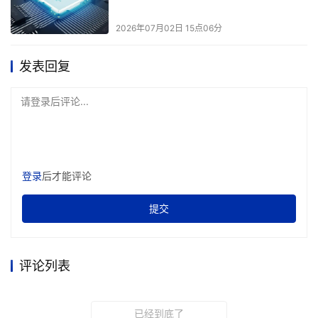
致预估酷睿Ultra 5 335/325/332/322的性能水平。
2026年07月02日 15点06分
尤其在该系处理器面向的商务办公场景，CPU单线程
性能有Cougar Cove架构做保证，多线程性能也在线（查
发表回复
Notebookcheck资料可知酷睿Ultra 5 325多线程性能成绩与
酷睿i7-1360P相似）。而有些令我们意外的是4 Xe核心
请登录后评论...
iGPU性能表现。
登录
后才能评论
这几款酷睿Ultra处理器的iGPU最多有4个Xe核心，仅
提交
为顶配Panther Lake处理器的1/3。但在丽江体验会上，
Intel还是相当自信地让在场所有人进行了《CS2》和
《LOL（英雄联盟）》现场对局，且是在不插电的情况下。
评论列表
从现场的实战对局来看，1080p分辨率中低画质下，这
两款游戏都能做维持在百帧以上：《LOL》团战保持120fps
已经到底了