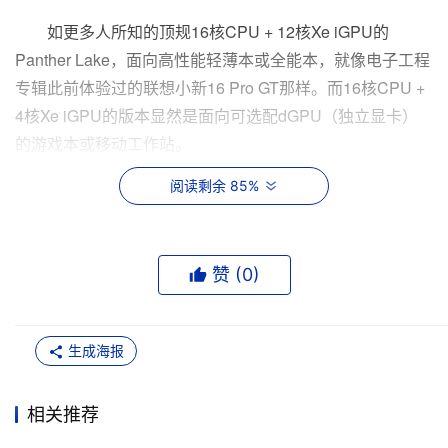
如更多人所知的顶规16核CPU + 12核Xe iGPU的
Panther Lake，面向高性能轻薄本或全能本，就像电子工程
专辑此前体验过的联想小新16 Pro GT那样。而16核CPU +
4核Xe iGPU的版本显然是面向可选配dGPU（独立显卡）
的游戏本或移动工作站。
阅读剩余 85%
我们对8核CPU + 4核Xe iGPU的几个型号（如下图所
示，酷睿Ultra 5 335/325/332/322，以下称小die版Panther
赞 (
0
)
Lake）原本的目标应用预期是：极致轻薄型移动设备（如
<1kg乃至更轻的笔记本）。
生成海报
因为它们的核心数更少、频率/带宽更低、功耗更低，
die size也更小（虽然封装针脚数规格应该是一致的）。之
所以有这番预期，部分原因是Intel曾在发布会上提过8核
相关推荐
CPU版Panther Lake是对Lunar Lake的迭代（如上图所示）