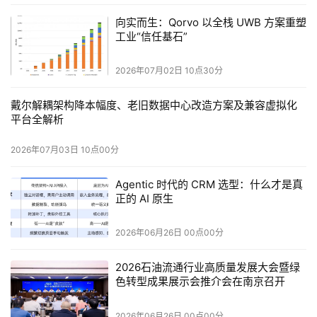
以这个思路，推测在半导体产业链上下游不涨价的情况
向实而生：Qorvo 以全栈 UWB 方案重塑
下，8核CPU + 4核Xe iGPU规格的Panther Lake，原本有
工业“信任基石”
机会在保证各环节利润的情况下覆盖更低价位的笔记本（这
与OEM对采用小die版Panther Lake的整机产品定位及其
2026年07月02日 10点30分
ASP密切相关）。
戴尔解耦架构降本幅度、老旧数据中心改造方案及兼容虚拟化
平台全解析
涨价潮则让该系芯片的价格优势变得不再明显（考虑如
小米笔记本Pro 14这样的产品，相同主板即可兼容上述3种
2026年07月03日 10点00分
规格的处理器，较高配整机周边配置就让采用酷睿Ultra 5
325芯片的型号价格吸引力变得不再突出；即小die版彻底沦
Agentic 时代的 CRM 选型：什么才是真
正的 AI 原生
为大die平台的"配置减档选项" ）。
这可能也是小die版Panther Lake今年显得没那么热门
2026年06月26日 00点00分
的原因，并且在低价位段需要靠更低规格的Wildcat Lake来
2026石油流通行业高质量发展大会暨绿
补位。
色转型成果展示会推介会在南京召开
2026年06月26日 00点00分