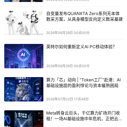
值得一提的是，从Intel针对Panther Lake“切出”3种不同
规格，实则是能够看出Intel Products业务这两年设计方法的
自变量发布QUANXTA Zero系列无本体
数采方案，从具身模型反向定义数采基建
转向的。不只是iGPU的Xe3在架构上更多地考虑可扩展性
（Xe render slice渲染切片单元的构成比Xe2更灵活），还
2026年06月29日 00点00分
在于Foveros-S封装方案本身提供的配置灵活性，甚至能让
Panther Lake覆盖PC之外的目标场景。
英特尔如何重新定义AI PC移动体验？
此前Intel列出的可扩展性架构方案涵盖了几点：IP与
partitioning无关的fabric（互联架构）、Foveros-S封装技
2026年06月29日 00点00分
术、面向不同领域可扩展的独立GPU tile、分组的IO与基于
算力「芯」动向 | “Token工厂”赴港：AI
平台的IP。加上模组与内存组合可覆盖不同价格区间的终端
基础设施层的盈利悖论与资本催熟困局
产品，这种设计在可扩展性上，可能也会有更长的生命周
期。
2026年07月02日 17点48分
更新后的设计方法学，也让多foundry来源的产品成型
Meta转身云巨头，千亿算力矿场开门收
成为可能，大约可以视作IDM 2.0策略的遗产了——Panther
租！一场AI基础设施中年危机，正把云计
算利润池暗渡向平台层
Lake不同SKU的芯片，GPU tile有些采用Intel 3工艺，有些