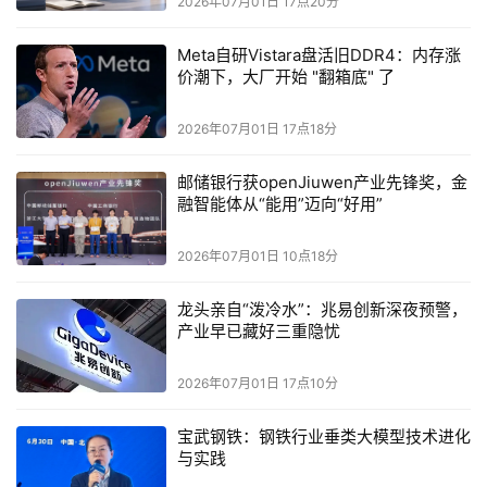
2026年07月01日 17点20分
Versal Premium MoP器件有助于使产品供应不再受高带宽内
存（HBM）较短的、以数据中心为驱动的更新周期影响，
Meta自研Vistara盘活旧DDR4：内存涨
从而降低因内存停产或可获性受限而导致被迫重新设计的风
价潮下，大厂开始 "翻箱底" 了
险。
PCIe
完整性和数据加密（IDE）作为PCIe6.0引入的一项特
2026年07月01日 17点18分
性，通过在链路层对传输中的数据进行保护，帮助抵御物理
攻击。集成控制器中的DDR内存加密功能，无需占用可编
邮储银行获openJiuwen产业先锋奖，金
程逻辑资源即可帮助保护静态数据。硬化400G高速加密引
融智能体从“能用”迈向“好用”
擎支持高带宽安全处理，能在不牺牲吞吐量的前提下增强安
全性。
2026年07月01日 10点18分
加速产品上市进程
第二代Versal Premium MoP器件包含经过预验证的封装内
龙头亲自“泼冷水”：兆易创新深夜预警，
LPDDR5X接口，无需在电路板上进行高速内存布线，从而
产业早已藏好三重隐忧
减少了板级仿真与验证工作，同时有助于缩短开发周期、降
低设计风险，并最大限度减少成本高昂的反复流片。
2026年07月01日 17点10分
用户现在即可使用现已出货的标准第二代AMD Versal 
Premium系列器件着手开发。对成熟的AMD Vivado和Vitis工
宝武钢铁：钢铁行业垂类大模型技术进化
具流程、兼容IP以及可用参考设计的支持，有助于快速将设
与实践
计从概念推进至部署阶段，同时使现有客户在无需重新设计