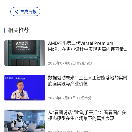
凭借全新的封装上内存自适应SoC，AMD正在重新定义紧凑
型系统设计的可能性。通过将LPDDR5X直接集成到封装
生成海报
中，该器件相比板载LPDDR5X实现了更高性能，同时占用
面积比离散实现方案更小。
这使得以往在采用外部内存时难以实现或不具可行性的系统
相关推荐
形态成为可能，例如企业和数据中心标准外形规格
（EDSFF）等，同时也帮助设计人员满足电信等领域的需
AMD推出第二代Versal Premium
MoP，在更小设计中实现更高内存容量
求，而这些需求往往是离散内存方案无法满足的。
与性能
第二代Versal Premium MoP器件在硬IP中集成了64Gb/s的
2026年07月02日 09点19分
CXL 3.1和PCIe 6.0，与AMD EPYC处理器搭配使用时，可
实现高速数据传输，从而加速数据密集型应用。AMD通过
数据驱动未来：工业人工智能落地的实时
支持最高9,600Mb/s的LPDDR5X以及连接CXL内存池化与扩
底座实践与产业价值
展模块，帮助系统架构师更灵活地扩展内存资源。
专为长生命周期部署打造
2026年07月01日 17点29分
第二代Versal Premium MoP自适应SoC专为严苛的物理与企
业级AI环境而设计，支持-40°C至110°C的工业级工作条件。
从“看图说话”到“动手干活”：看看国产多
其非常适合始终在线的关键任务系统，在这些系统中，性能
模态模型在生产场景下的真实表现
和可靠性必须同时兼顾。
依托于LPDDR5X以及超过15年的生命周期支持，第二代