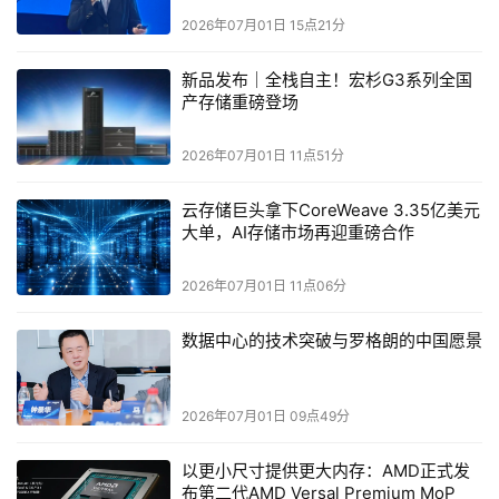
或重新学习的情况下，即可采用新的MoP器件。
2026年07月01日 15点21分
第二代AMD Versal Premium MoP器件将于2026年底开始提供
样片，预计将于次年下半年开始量产出货。
新品发布｜全栈自主！宏杉G3系列全国
产存储重磅登场
本文来源于DOIT传媒，文章内容仅供参考，不构成投资建议。
2026年07月01日 11点51分
云存储巨头拿下CoreWeave 3.35亿美元
大单，AI存储市场再迎重磅合作
2026年07月01日 11点06分
数据中心的技术突破与罗格朗的中国愿景
2026年07月01日 09点49分
以更小尺寸提供更大内存：AMD正式发
布第二代AMD Versal Premium MoP