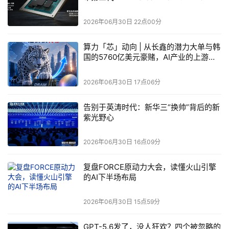
2026年06月30日 22点00分
算力「芯」动向 | 从长鑫的潜力大单与韩
国的5760亿美元豪赌，AI产业的上游正
在快速更迭，存储芯片的定价权正在悄悄
转移
2026年06月30日 17点06分
告别于英涛时代：新华三“换帅”背后的新
紫光野心
2026年06月30日 16点09分
复盘FORCE原动力大会，读懂火山引擎
的AI下半场布局
2026年06月30日 15点59分
GPT-5.6发了，没人狂欢？四个被忽略的