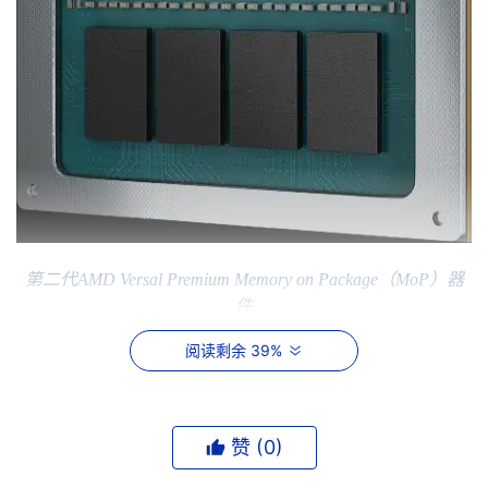
第二代AMD 
Versal Premium Memory on Package
（
MoP
）器
件
AMD
自适应和嵌入式计算事业部产品管理和营销负责人
阅读剩余 39%
Sumit Shah表示：“多年来，系统架构师必须在所需的内存带
宽与其项目实际能够承受的空间、功耗和生命周期之间做出
取舍。MoP消除了上述权衡。客户可以围绕其目标系统进行
设计，而不再受限于内存约束，从而更快将其推向市场。”
赞 (
0
)
缩小占用空间并扩展带宽