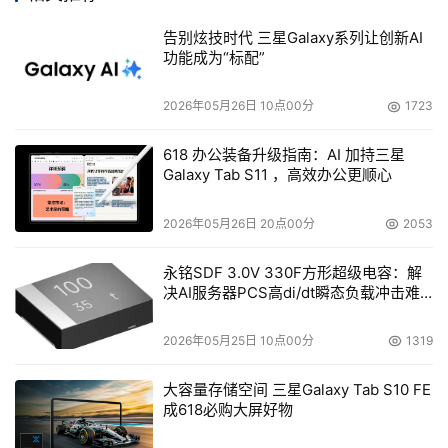
相比单点性能突破，此次夺冠具有深远意义，深度适配能力
凸显天翼云核心生态位：国产软硬件的深度适配是一项复杂
告别炫技时代 三星Galaxy系列让创新AI
的系统工程，硬件性能是基础，软件协同是关键。天翼云平
功能成为“标配”
台通过与飞腾进行联合调优，深度协同合作，充分挖掘国产
2026年05月26日 10点00分
1723
算力的潜力，共同打造出自主可控、性能卓越的云端算力新
底座。
618 办公装备升级指南：AI 加持三星
Galaxy Tab S11 ，高效办公更顺心
面向人工智能产业浪潮，三方协同布局持续深化，算力能力
从通用计算向智能计算延伸。基于飞腾腾云S5000C-E打造
2026年05月26日 20点00分
2053
的4U8卡AI训推一体机，可适配多款主流AI加速卡，为金融
永铭SDF 3.0V 330F方形超级电容：解
大模型训练、行业智能算力推演等场景提供强劲支撑。后
决AI服务器PCS高di/dt瞬态负载冲击难
续，各方将持续聚焦70B大模型推理、边缘AI计算、图形渲
题
染等前沿领域，深化技术协同与产品迭代。
2026年05月25日 10点00分
1319
此次SPEC Cloud全球登顶，不仅刷新了国产云计算算力的
大容量存储空间 三星Galaxy Tab S10 FE
国际评测纪录，更验证了我国全栈自主算力体系的成熟度与
成618必购大屏好物
先进性。从核心芯片到云端平台，从通用算力到智能算力，