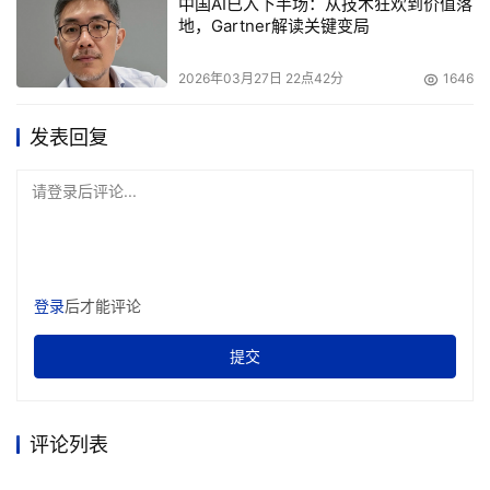
中国AI已入下半场：从技术狂欢到价值落
地，Gartner解读关键变局
2026年03月27日 22点42分
1646
发表回复
请登录后评论...
登录
后才能评论
提交
评论列表