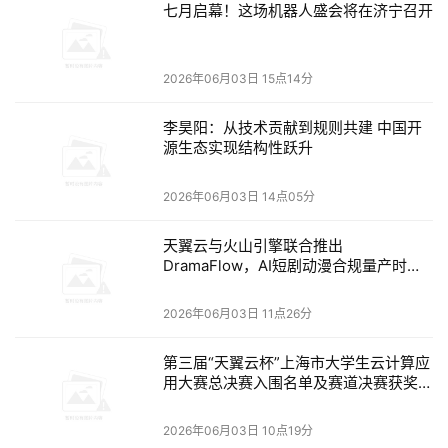
七月启幕！这场机器人盛会将在济宁召开
每线程每瓦性能各
都提高了
1.3倍。新增的密码学指令集
，性能
比上一代快15倍，比竞品快6倍。
2026年06月03日 15点14分
李昊阳：从技术贡献到规则共建 中国开
源生态实现结构性跃升
性能很重要
，
对用户来说，
在一整柜能塞多少
个
核
心
、
能
省
多
少
电
更重要
。
2026年06月03日 14点05分
英特尔反复强调
，
至强6+
的
整合比，从第二代至强升级
到
至强
天翼云与火山引擎联合推出
6+，
原来需求9台，现在只需要
1
台
服务器
，
直接
省
下
80%的物
DramaFlow，AI短剧动漫合规量产时代
理空间，
还有
73%的能耗。
在
数据中心
资源
紧缺
的
背景
下
，
这
来了！
很重要
。
2026年06月03日 11点26分
至强6+还
发布
了一个叫AET（应用能效遥测）的
新
功能，能在
第三届“天翼云杯”上海市大学生云计算应
工作负载层级实时看到核
心
的功耗
与
运行状态。这东西听起来
用大赛总决赛入围名单及赛道决赛获奖名
不起眼，但对要做精细化成本
管理
和资源调度的云厂商来说，
单公示
是真有用的，能直接
体现
在
TCO上。
2026年06月03日 10点19分