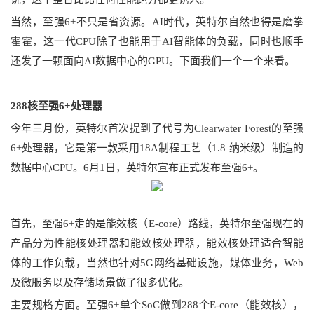
当然，至强6+不只是省
资源
。
AI
时代
，
英特尔
自然
也
得
是
磨拳
霍霍
，
这一代CPU
除
了
也
能
用于
AI智能体的负载
，
同时
也
顺手
还发了一颗面向AI数据中心的GPU。下面我们一个一个来看。
2
8
8
核
至强6+
处理器
今年三月份，英特尔首次提到了代号为
Clearwater Forest
的
至强
6+
处理器，它是第一款采用
18A制程工艺（1.8 纳米级）制造的
数据中心CPU
。6月1日，英特尔宣布正式发布
至强6+
。
首先，
至强6+走的是能效核（E-core）路线，
英特尔至强现在的
产品分为性能核处理器和能效核处理器，能效核处理适合智能
体的工作负载，当然也针对5G
网络基础设施
，
媒体业务
，
Web
及微服务以及存储
场景做了很多优化。
主要规格方面。
至强6+单
个
SoC做到288
个
E-core（能效核），