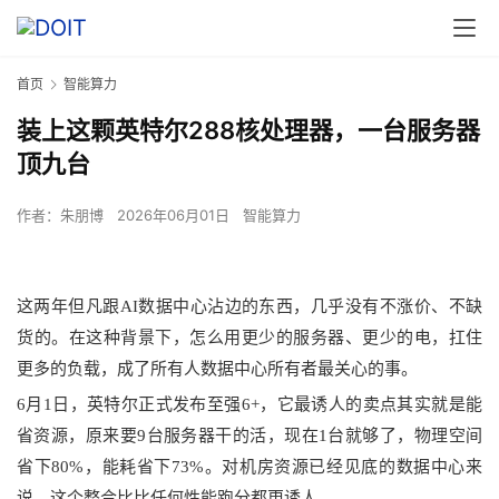
首页
智能算力
装上这颗英特尔288核处理器，一台服务器
顶九台
作者：
朱朋博
2026年06月01日
智能算力
这两年但凡跟AI数据中心沾边的东西，几乎没有不涨价、不缺
货的。在这种背景下，怎么用更少的服务器、更少的电，扛住
更多的负载，成了所有人
数据
中心
所有者
最关心的事。
6月1日，英特尔正式发布至强6+，它最
诱人
的卖点其实就
是
能
省
资源
，
原来要9台服务器干的活，现在1台就够了，物理空间
省下80%，能耗省下73%。对机房资源已经见底的数据中心来
说，这个整合比比任何性能跑分都更
诱人
。