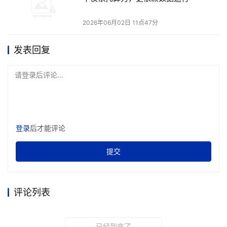
愿意蹭热点，强行说
至强
6
+
是
一款
面向
智能体
设计
的
CPU
，
因
为
现在
的技术就
能
满足
智能体
的
需求
。
2026年06月02日 11点47分
比如
，
IAA内存压缩解压缩技术
推出
了
好几年
，
但客户兴趣一直
发表回复
不大
。
而
现在内存又贵
，
智能体又需要频繁
的
内存
Swap
，
IAA
突然就成了
香饽饽。
英特尔
专家
认为
，
把
已有
的很多技术
用
请登录后评论...
好
，
对用户就
会
有
很大
帮助
。
在
谈到
288核
的
至强
6
+
到底能跑多少个智能体
时
？
英特尔
专家
按
2核配4G内存、或者1核配2G内存的配置
计算
，
认为
288核的
至
强
6
+
能
轻松跑400到500个以上的智能体，
其
上限取决于客户要
登录
后才能评论
保证什么样的
SLA
。
提交
除了至强6+，英特尔还介绍了新
一代
的
数据
中心
GPU
新
的
GPU
是数据中心GPU，代号Crescent Island，
这是
英特尔首
评论列表
e
款基于
X
3P
架构、专门为AI推理和智能体
工作
负载
优化
的产
品。
已经到底了