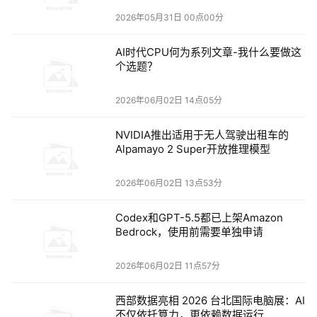
过去两三年
，
大家
都
觉得
GPU
是
AI
时代
的
绝对
主角
，
CPU
几乎
2026年05月31日 00点00分
沦为打杂的
角色
。
但现在
，
随着AI从训练转向推理、再向智能
体发展，AI服务器中的CPU:GPU需求比例正在从过去的1:8逐步
AI时代CPU何为系列文章-我什么要做这
向1:1靠近。
个选题？
智能体时代，CPU又回到了AI系统的中心。英特尔公司执行副
2026年06月02日 14点05分
总裁兼数据中心事业部（DCG）总经理Kevork Kechichian说，
“到2030年，现有数据中心底层架构仍将持续发挥价值，且会承
NVIDIA推出适用于无人驾驶出租车的
载近50% 的工作负载”。
Alpamayo 2 Super开放推理模型
在英特尔看来，当前绝大多数工作负载均以x86架构为核心
。传
2026年06月02日 13点53分
统工作负载自不必说，新兴的智能体
负载
，
无论
是
编排、调
度、反复执行，这些
工作
也
全靠
CPU。
尽管
智能体是新兴技
Codex和GPT-5.5都已上架Amazon
术，但英特尔的x86产品技术也能满足其需求
。
Bedrock，使用前需要单独申请
2026年06月02日 11点57分
这意味着
，英特尔原有的产品规划、路线图制定及远期布局还
西部数据亮相 2026 台北国际电脑展：AI
会继续执行，不会有
什么
明显
变化。
有意思的是，英特尔
也
不
不仅依托算力，更依赖数据运行