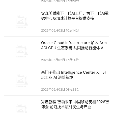
2026年06月02日 17点20分
存
控制器
和
PCIe
控制器
的
Tile
，
第六代
至强
则
进一步
区分
了
计算
Tile
和
I/O
Tile
，
拼接
技术
越
玩儿
越
溜
。
安森美赋能下一代AI工厂，为下一代AI数
据中心及加速计算平台提供支持
现在
的
至强6+
延续
了
独立
的
I/O Tile和Compute Tile
的
架构
设计
，
这次
用
29个
小芯片拼起来
组成的
，包括12个计算Tile
和
2个IO 
2026年06月02日 10点14分
Tile。此外，还有
3个有源基底
Tile和
12个EMIB连接Tile。
12个计算Tile每个24核，
算下来
正好288核。这12个计算Tile用的
Oracle Cloud Infrastructure 加入 Arm
是18A工艺，
它
堆叠在3颗Intel 3工艺
的
基底
Tile
上面
。
基底
Tile
AGI CPU 生态系统 共同推动智能体 AI 发
展
集成了片上网状互联、末级缓存和内存子系统。IO
 Tile则
沿用了
2026年06月02日 17点14分
上一代至强6设计。
计算Tile和基底Tile之间
的垂直对接
用的是Foveros Direct 3D技
西门子推出 Intelligence Center X，开
术
，
而
Tile
横向之间，再用EMIB封装连起来。
这一代
处理器
把
启工业 AI 进阶新境
封装
技术
做
的
这么
强
，
可以
在
一定
程度
上
对
台积电
的
CoWoS
带
2026年06月02日 08点33分
来
压力
。
算启新程 智领未来 中国移动亮相2026智
博会 前沿技术赋能民生与产业
智能体
时代
，
CPU又回到
AI
系统
的
舞台中央了