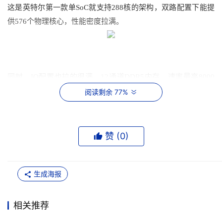
这是英特尔第一款单SoC就支持288核的架构
，双路配置下能提
供576个物理核心
，
性能
密度
拉满
。
同时，IO配置
也拉
的很
满，12通道DDR5内存，速率最高8000 
MT/s，末级缓存
高达
576MB，比上一代直接
提升了
五倍多
。此
阅读剩余 77%
外，它
还有96条PCIe Gen5通道
。
工艺层面
，
至强6+用上了18A的两个招牌技术
：
PowerVia背面供
电
技术
让供电路径更短
，从而降低功耗。而
RibbonFET环绕栅极
赞 (
0
)
晶体管
可以
降低待机功耗。
生成海报
性能
部分，
对比上一代产品，主流数据中心负载下整体性能最
相关推荐
高2.26倍，每瓦性能最高1.55倍。对标主流竞品，每线程性能和