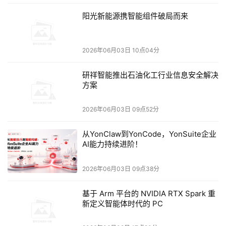
阳光新能源携智能组件破局而来
实际部署里，爱立信已经在运营商环境测了至强6+的5G分组核
2026年06月03日 10点04分
心网，5G核心网就是典型的高密度、看能效的负载。
实际数据
显示，
同样核心数下性能提升30%，每瓦性能提升超过60%，机
研祥智能推出石油化工行业信息安全解决
架功耗降低38%。
方案
2026年06月03日 09点52分
封装
和
芯片
封装
技术
的
新
高度
，
一块
由
29个
小芯片
拼
起来
的
处
理器
从YonClaw到YonCode，YonSuite企业
AI能力持续进阶！
2026年06月03日 09点38分
基于 Arm 平台的 NVIDIA RTX Spark 重
新定义智能体时代的 PC
在
第四代
至强
可扩展
处理器
之前
，
至强
都是
单
裸片
产品
，
第四
代和第五代至强
采用
了多个计算
包含
了
CPU核心
、
LLC
缓存
、
内